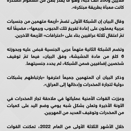
كانت معبأة بطريقة مبتكرة».
وقال البيان إن الشبكة الأولى تضمّ «أربعة متهمين من جنسيات
عربية يعملون على إعادة تفريغ تلك الحبوب وبيعها»، مضيفًا أنه
تمّ اعتقال ثلاثة عراقيين بناء على «اعترافات» الأربعة الآخرين.
وتضم الشبكة الثانية متهماً عربي الجنسية قبض عليه وبحوزته
6 كلغ من مادة الحشيشة، وفق البيان، فيما تمّ توقيف
شخصين إضافيين ضمن الشبكة، لم يحدد جنسيتهما.
وذكر البيان أن المتهمين جميعاً اعترفوا «بارتباطهم بشبكات
دولية لتجارة المخدرات وإدخالها إلى العراق».
وعززت القوات الأمنية عملياتها في ملاحقة تجار المخدرات في
الآونة الأخيرة وتعلن بشكل شبه يومي وضع اليد على كميات
من المخدرات وتوقيف العديد من المهربين.
خلال الأشهر الثلاثة الأولى من العام 2022، تمكنت القوات