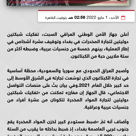
الأحد، 1 مايو 2022
02:56 صـ
بتوقيت القاهرة
أعلن جهاز الأمن الوطني العراقي السبت، تفكيك شبكتين
دوليتين لتجارة المخدرات في بغداد وتوقيف عشرة أشخاص في
إطار العملية، بينهم خمسة من جنسيات عربية، وضبطه أكثر من
ستة ملايين حبة من الكبتاغون.
وأصبح العراق الحدودي مع سوريا والسعودية، محطّة أساسية
في تجارة الكبتاغون الذي توسّعت تجارته في الشرق الأوسط إلى
حد كبير خلال العام 2021.وفي بيان بثّ على منصات التواصل
الاجتماعي، قال الجهاز إن مفارزه تمكنت من «تفكيك شبكتين
دوليتين لتجارة المواد المخدرة تتكونان من عشرة أفراد من
جنسيات عربية وعراقية.
وأضاف أنه تمّ «ضبط مستودع كبير لخزن المواد المخدرة يقع
جنوب غربي العاصمة بغداد، إذ ضبط بداخله ما يقرب من الستة
ملايين و200 ألف حبة، وهو ما يقدّر بطن من السموم المخدرة