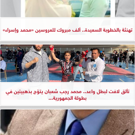
تهنئة بالخطوبة السعيدة.. ألف مبروك للعروسين «محمد وإسراء»
تألق لافت لبطل واعد.. محمد رجب شعبان يتوّج بذهبيتين في
بطولة الجمهورية...