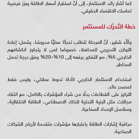
كما أشار رائد الاستثمار، إلى أنَّ استقرار أسعار الطاقة يعزز فرضية
تماسك الاقتصاد الحقيقي.
خطة التَّحرُّك للمستثمر
وأكَّد شقير، أنَّ المرحلة تتطلب تحركًا عمليًّا مدروسًا، يشمل: إعادة
التوازن التدريجي للمحافظ، خصوصًا لمَن لا يتجاوز انكشافهم
الخارجي 5%، مع التفكير برفعه إلى 10%–20% وفق درجة تحمل
المخاطر.
استخدام الاستثمار الخارجي كأداة تحوط عملاتي، وليس فقط
كمصدر عائد.
التركيز على القطاعات بدلًا من شراء المؤشرات بالكامل، مع انتقاء
مجالات مثل البنية التحتية للذكاء الاصطناعي، الطاقة الانتقالية،
وسلاسل الإمداد الصناعية.
مراقبة إشارات الطاقة باعتبارها مؤشرات متقدمة لأرباح الشركات
الصناعية.