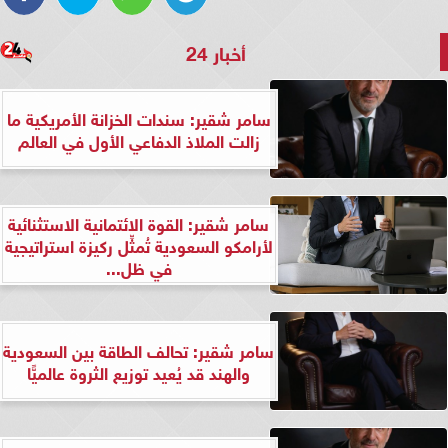
أخبار 24
سامر شقير: سندات الخزانة الأمريكية ما
زالت الملاذ الدفاعي الأول في العالم
سامر شقير: القوة الائتمانية الاستثنائية
لأرامكو السعودية تُمثِّل ركيزة استراتيجية
في ظل...
سامر شقير: تحالف الطاقة بين السعودية
والهند قد يُعيد توزيع الثروة عالميًّا