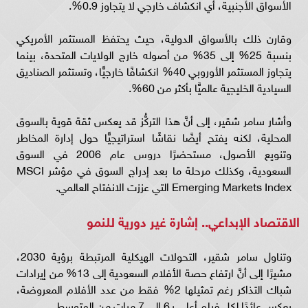
الأسواق الأجنبية، أي انكشاف خارجي لا يتجاوز 0.9%.
وقارن ذلك بالأسواق الدولية، حيث يحتفظ المستثمر الأمريكي
بنسبة 25% إلى 35% من أصوله خارج الولايات المتحدة، بينما
يتجاوز المستثمر الأوروبي 40% انكشافًا خارجيًّا، وتستثمر الصناديق
السيادية الخليجية عالميًّا بأكثر من 60%.
وأشار سامر شقير، إلى أنَّ هذا التركُّز قد يعكس ثقة قوية بالسوق
المحلية، لكنه يفتح أيضًا نقاشًا استراتيجيًّا حول إدارة المخاطر
وتنويع الأصول، مستحضرًا دروس عام 2006 في السوق
السعودية، وكذلك مرحلة ما بعد إدراج السوق في مؤشر MSCI
Emerging Markets Index التي عززت الانفتاح العالمي.
الاقتصاد الإبداعي.. إشارة غير دورية للنمو
وتناول سامر شقير، التحولات الهيكلية المرتبطة برؤية 2030،
مشيرًا إلى أنَّ ارتفاع حصة الأفلام السعودية إلى 13% من إيرادات
شباك التذاكر رغم تمثيلها 2% فقط من عدد الأفلام المعروضة،
يعكس عائدًا لكل فيلم أعلى بـ6 إلى 7 مرات من المتوسط.