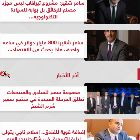
سامر شقير: مشروع تيرافاب ليس مجرَّد
مصنع للرقائق بل بوابة للسيادة
التكنولوجية...
سامر شقير: 800 مليار دولار في ساعة
واحدة.. ماذا يحدث في الاقتصاد...
آخر الأخبار
مجموعة سفير للفنادق والمنتجعات
تطلق المرحلة المجددة في منتجع سفير
شرم الشيخ
إضافة قوية للفندق.. إسلام ناجي يتولى
إدارة التسويق في شتايجنبرجر الهرم