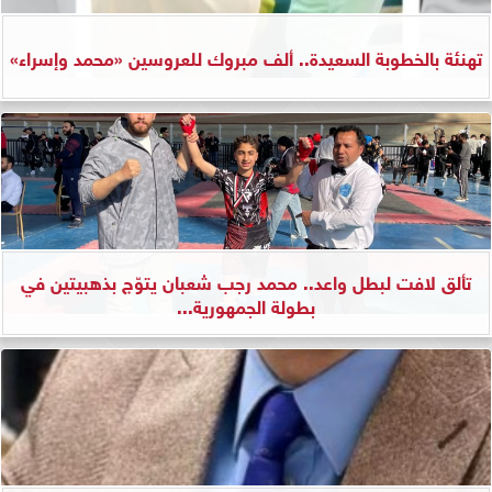
تهنئة بالخطوبة السعيدة.. ألف مبروك للعروسين «محمد وإسراء»
تألق لافت لبطل واعد.. محمد رجب شعبان يتوّج بذهبيتين في
بطولة الجمهورية...