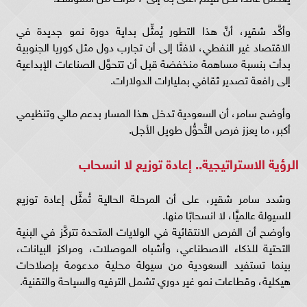
وأكَّد شقير، أنَّ هذا التطور يُمثِّل بداية دورة نمو جديدة في
الاقتصاد غير النفطي، لافتًا إلى أن تجارب دول مثل كوريا الجنوبية
بدأت بنسبة مساهمة منخفضة قبل أن تتحوَّل الصناعات الإبداعية
إلى رافعة تصدير ثقافي بمليارات الدولارات.
وأوضح سامر، أن السعودية تدخل هذا المسار بدعم مالي وتنظيمي
أكبر، ما يعزز فرص التَّحوُّل طويل الأجل.
الرؤية الاستراتيجية.. إعادة توزيع لا انسحاب
وشدد سامر شقير، على أن المرحلة الحالية تُمثِّل إعادة توزيع
للسيولة عالميًّا، لا انسحابًا منها.
وأوضح أن الفرص الانتقائية في الولايات المتحدة تتركَّز في البنية
التحتية للذكاء الاصطناعي، وأشباه الموصلات، ومراكز البيانات،
بينما تستفيد السعودية من سيولة محلية مدعومة بإصلاحات
هيكلية، وقطاعات نمو غير دوري تشمل الترفيه والسياحة والتقنية.