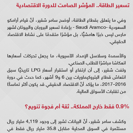
تسعير الطاقة.. المؤشر الصامت للدورة الاقتصادية
وفي ما يتعلق بقطاع الطاقة، أوضح سامر شقير، أنَّ قيام أرامكو
السعودية -Saudi Aramco - بإعادة تسعير البروبان والبيوتان لشهر
مارس ليس خبرًا هامشيًّا، بل مؤشرًا متقدمًا على نشاط الاقتصاد
الحقيقي.
والأسمدة وسلاسل الإمداد الآسيوية، ما يجعل تحركات أسعارها
انعكاسًا مباشرًا للطلب الصناعي.
ولفت شقير، إلى أن ارتفاع أو استقرار أسعار LPG تاريخيًّا سبق
انتعاش قطاع البتروكيماويات بين 6 و9 أشهر، كما حدث في دورة
2016–2017، ما يؤكد أنَّ الاقتصاد الحقيقي قد يكون أكثر تماسكًا
من تقلبات الأسواق المالية.
0.9% فقط خارج المملكة.. ثقة أم فجوة تنويع؟
وكشف سامر شقير، أنَّ البيانات تشير إلى وجود 4,119 مليار ريال
مستثمرة في السوق المحلية مقابل 35.8 مليار ريال فقط في