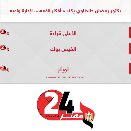
دكتور رمضان طنطاوي يكتب: أفكار نافعه.... لإدارة واعيه
الأعلى قراءة
الفيس بوك
تويتر
Tweets by mesr244