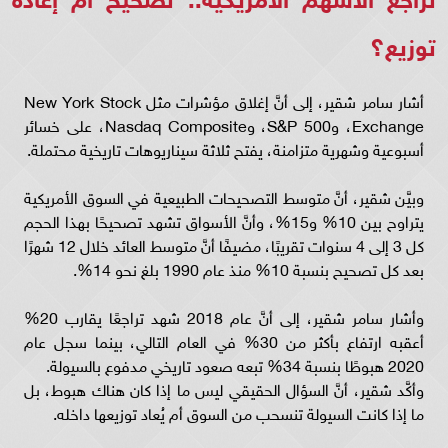
توزيع؟
أشار سامر شقير، إلى أنَّ إغلاق مؤشرات مثل New York Stock
Exchange، وS&P 500، وNasdaq Composite، على خسائر
أسبوعية وشهرية متزامنة، يفتح ثلاثة سيناريوهات تاريخية محتملة.
وبيَّن شقير، أنَّ متوسط التصحيحات الطبيعية في السوق الأمريكية
يتراوح بين 10% و15%، وأنَّ الأسواق تشهد تصحيحًا بهذا الحجم
كل 3 إلى 4 سنوات تقريبًا، مضيفًا أنَّ متوسط العائد خلال 12 شهرًا
بعد كل تصحيح بنسبة 10% منذ عام 1990 بلغ نحو 14%.
وأشار سامر شقير، إلى أنَّ عام 2018 شهد تراجعًا يقارب 20%
أعقبه ارتفاع بأكثر من 30% في العام التالي، بينما سجل عام
2020 هبوطًا بنسبة 34% تبعه صعود تاريخي مدفوع بالسيولة.
وأكَّد شقير، أنَّ السؤال الحقيقي ليس ما إذا كان هناك هبوط، بل
ما إذا كانت السيولة تنسحب من السوق أم يُعاد توزيعها داخله.