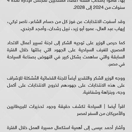
سنوات من 2024 إلى 2028.
وقد أسفرت الانتخابات عن فوز كل من حسام الشاعر، ناصر تركي،
إيهاب عبد العال، عمرو أبو زيد، نبيل رشدان، وأمجد الجندي.
كما حرص الوزير على توجيه الشكر إلى لجنة تسيير أعمال الاتحاد
المصري للغرف السياحية على الجهود التي بذلتها خلال الفترة
السابقة والتي ساهمت بشكل كبير في النهوض بصناعة السياحة
في مصر.
ووجه الوزير الشكر والتقدير أيضاً للجنة القضائية المُشكلة للإشراف
على هذه الانتخابات على جهودهم لخروج الانتخابات على أكمل
وجه، وبنزاهة وشفافية.
اقرأ أيضا | السياحة تكشف حقيقة وجود تحذيرات للبريطانيين
والأمريكان من السفر لمصر
وأشار أحمد عيسى إلى أهمية استكمال مسيرة العمل خلال الفترة