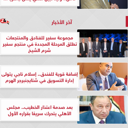
آخر الأخبار
مجموعة سفير للفنادق والمنتجعات
تطلق المرحلة المجددة في منتجع سفير
شرم الشيخ
إضافة قوية للفندق.. إسلام ناجي يتولى
إدارة التسويق في شتايجنبرجر الهرم
بعد صدمة اعتذار الخطيب.. مجلس
الأهلي يتحرك سريعًا بقراره الأول