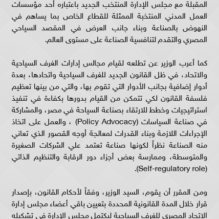
المقبلة مع مجلس الإدارة المنتخب الجديد باعتباره أحد مؤسسات
العمل المدني المنتخبة الممثلة للقطاع الخاص بما يساهم في
النهوض بالصناعة وبناء جانب العرض في المقصد السياحي
المصري والتقدم لتنافسية الصناعة على مستوى العالم.
كما أعرب الوزير عن تطلعه لقيام مجالس إدارات الغرف السياحية
والاتحاد، في ظل القانون الجديد للغرف السياحية واتحادها، بعدة
أدوار إضافية بجانب الأدوار التي تقوم بها، والتي من بينها تعظيم
فلسفة القانون لكي تتمكن من القيام بدورها بكفاءة في تنفيذ
استراتيجيات وخطط للارتقاء بصناعة السياحة في مصر، والمشاركة
في صناعة السياسات (Policy Advocacy) ، والعمل على اتخاذ
الإجراءات اللازمة وبناء القدرات لمعالجة أوجه القصور الذي تعاني
منه الصناعة نظراً لكونها صناعة تعتمد علي الشركات الصغيرة
والمتوسطة، وممارسة بعض أجزاء دور الرقابة والتنظيم الذاتي
(Self-regulatory role).
ومن المقرر أن يقوم، السيد الوزير، وفقاً لأحكام القانون، بإصدار
قرار خلال المدة القانونية المحددة بتعيين باقي أعضاء مجلس إدارة
الاتحاد المصري للغرف السياحية ليكتمل مجلس الإدارة في تشكيله