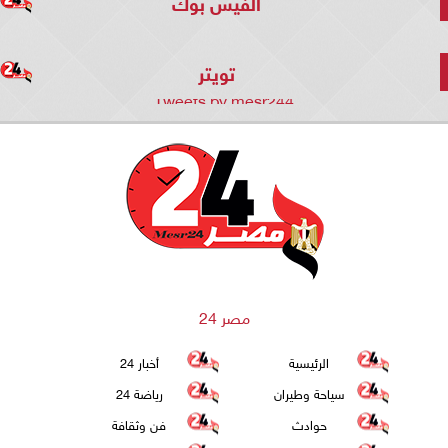
الفيس بوك
تويتر
Tweets by mesr244
مصر 24
الرئيسية
أخبار 24
سياحة وطيران
رياضة 24
حوادث
فن وثقافة