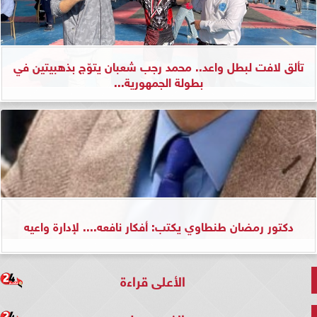
تألق لافت لبطل واعد.. محمد رجب شعبان يتوّج بذهبيتين في
بطولة الجمهورية...
دكتور رمضان طنطاوي يكتب: أفكار نافعه.... لإدارة واعيه
الأعلى قراءة