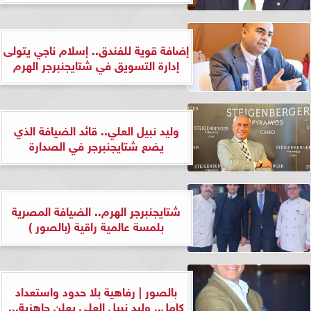
إضافة قوية للفندق.. إسلام ناجي يتولى
إدارة التسويق في شتايجنبرجر الهرم
وليد نبيل العلي.. قائد الضيافة الذي
يضع شتايجنبرجر في الصدارة
شتايجنبرجر الهرم.. الضيافة المصرية
بلمسة عالمية راقية (بالصور )
بالصور | رفاهية بلا حدود واستعداد
كامل.. وليد نبيل العلي يعلن جاهزية...