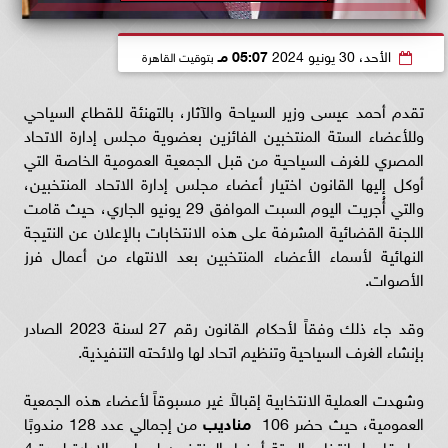
الأحد، 30 يونيو 2024
05:07 مـ
بتوقيت القاهرة
تقدم أحمد عيسى وزير السياحة والآثار، بالتهنئة للقطاع السياحي
وللأعضاء الستة المنتخبين الفائزين بعضوية مجلس إدارة الاتحاد
المصري للغرف السياحية من قبل الجمعية العمومية الخاصة التي
أوكل إليها القانون اختيار أعضاء مجلس إدارة الاتحاد المنتخبين،
والتي أُجريت اليوم السبت الموافق 29 يونيو الجاري، حيث قامت
اللجنة القضائية المشرفة على هذه الانتخابات بالإعلان عن النتيجة
النهائية لأسماء الأعضاء المنتخبين بعد الانتهاء من أعمال فرز
الأصوات.
وقد جاء ذلك وفقاً لأحكام القانون رقم 27 لسنة 2023 الصادر
بإنشاء الغرف السياحية وتنظيم اتحاد لها ولائحته التنفيذية.
وشهدت العملية الانتخابية إقبالاً غير مسبوقاً لأعضاء هذه الجمعية
العمومية، حيث حضر 106
مناديب
من إجمالي عدد 128 مندوبًا
بها، قاموا بانتخاب الستة أعضاء المنتخبين لمجلس الإدارة لمدة 4