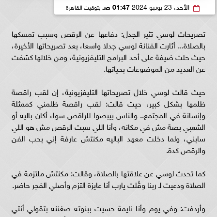
الأحد، 23 يونيو 2024
01:47 صـ
بتوقيت القاهرة
تصريحات لوسي تثير الجدل: دفاعها عن الرقص وسبب تمسكها
بالصلاة... أثارت الفنانة لوسي جدلا واسعا، بعد تصريحاتها الأخيرة،
حيث حلت ضيفة على أحد البرامج التليفزيونية، ومن خلالها كشفت
عن العديد من الموضوعات بحياتها.
حيث قالت لوسي خلال تصريحاتها التليفزيونية، إن لقب راقصة
ظلمها بشكل كبير، حيث قالت: لقب راقصة ظلمني كممثلة
وإنسانة في المجتمع.. والناس بيبصوا للراقص سواء أكان باليه أو
الشعبي بصة مش في مكانه، وأنا اللي سبت الرقص مش هو اللي
سابني، ولما دخلت معهد الباليه مكنتش عارفة إني بحب الفن
والرقص كدة.
كما تحدث لوسي عن علاقتها بالصلاة، وقالت: مكنتش ملتزمة في
الصلاة ودعيت لـ ربنا وقُلت يارب أنا عايزة التزم وأصلي الفجر حاضر.
وأردفت: وفي يوم وأنا نايمة حسيت ببنوته صغننه بتقولي أنتي