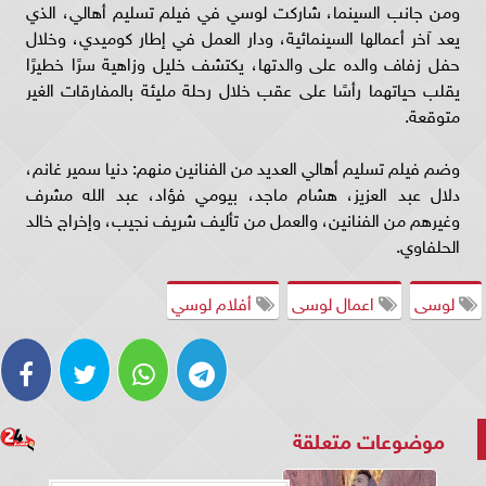
ومن جانب السينما، شاركت لوسي في فيلم تسليم أهالي، الذي
يعد آخر أعمالها السينمائية، ودار العمل في إطار كوميدي، وخلال
حفل زفاف والده على والدتها، يكتشف خليل وزاهية سرًا خطيرًا
يقلب حياتهما رأسًا على عقب خلال رحلة مليئة بالمفارقات الغير
متوقعة.
وضم فيلم تسليم أهالي العديد من الفنانين منهم: دنيا سمير غانم،
دلال عبد العزيز، هشام ماجد، بيومي فؤاد، عبد الله مشرف
وغيرهم من الفنانين، والعمل من تأليف شريف نجيب، وإخراج خالد
الحلفاوي.
لوسى
اعمال لوسى
أفلام لوسي
موضوعات متعلقة