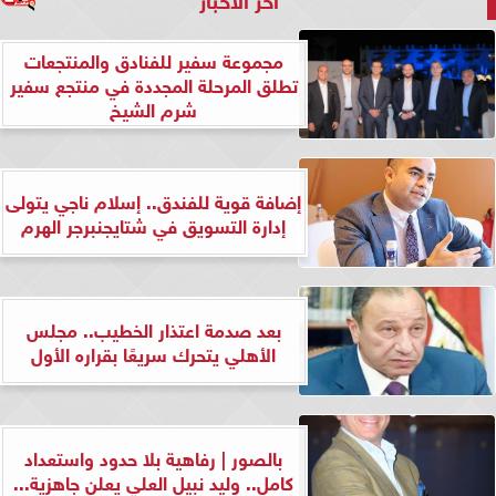
مجموعة سفير للفنادق والمنتجعات
تطلق المرحلة المجددة في منتجع سفير
شرم الشيخ
إضافة قوية للفندق.. إسلام ناجي يتولى
إدارة التسويق في شتايجنبرجر الهرم
بعد صدمة اعتذار الخطيب.. مجلس
الأهلي يتحرك سريعًا بقراره الأول
بالصور | رفاهية بلا حدود واستعداد
كامل.. وليد نبيل العلي يعلن جاهزية...