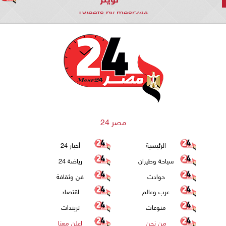
Tweets by mesr244
مصر 24
الرئيسية
أخبار 24
سياحة وطيران
رياضة 24
حوادث
فن وثقافة
عرب وعالم
اقتصاد
منوعات
تريندات
من نحن
اعلن معنا