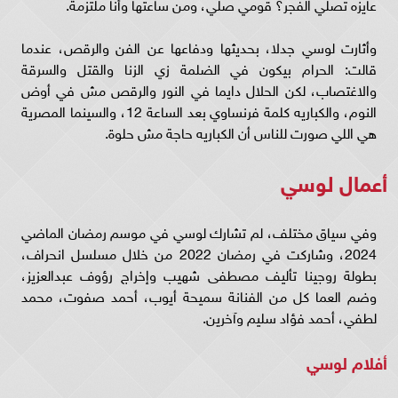
عايزه تصلي الفجر؟ قومي صلي، ومن ساعتها وأنا ملتزمة.
وأثارت لوسي جدلا، بحديثها ودفاعها عن الفن والرقص، عندما
قالت: الحرام بيكون في الضلمة زي الزنا والقتل والسرقة
والاغتصاب، لكن الحلال دايما في النور والرقص مش في أوض
النوم، والكباريه كلمة فرنساوي بعد الساعة 12، والسينما المصرية
هي اللي صورت للناس أن الكباريه حاجة مش حلوة.
أعمال لوسي
وفي سياق مختلف، لم تشارك لوسي في موسم رمضان الماضي
2024، وشاركت في رمضان 2022 من خلال مسلسل انحراف،
بطولة روجينا تأليف مصطفى شهيب وإخراج رؤوف عبدالعزيز،
وضم العما كل من الفنانة سميحة أيوب، أحمد صفوت، محمد
لطفي، أحمد فؤاد سليم وآخرين.
أفلام لوسي