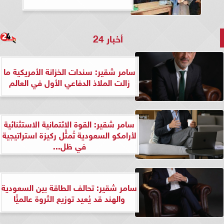
أخبار 24
سامر شقير: سندات الخزانة الأمريكية ما
زالت الملاذ الدفاعي الأول في العالم
سامر شقير: القوة الائتمانية الاستثنائية
لأرامكو السعودية تُمثِّل ركيزة استراتيجية
في ظل...
سامر شقير: تحالف الطاقة بين السعودية
والهند قد يُعيد توزيع الثروة عالميًّا