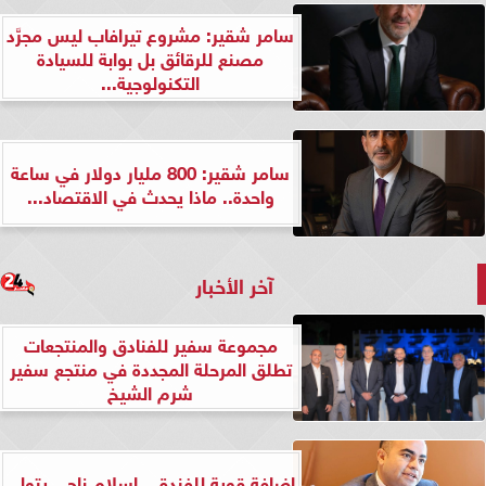
سامر شقير: مشروع تيرافاب ليس مجرَّد
مصنع للرقائق بل بوابة للسيادة
التكنولوجية...
سامر شقير: 800 مليار دولار في ساعة
واحدة.. ماذا يحدث في الاقتصاد...
آخر الأخبار
مجموعة سفير للفنادق والمنتجعات
تطلق المرحلة المجددة في منتجع سفير
شرم الشيخ
إضافة قوية للفندق.. إسلام ناجي يتولى