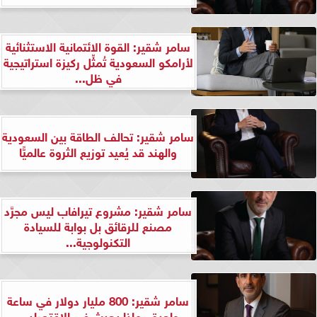
سامر شقير: القوة الائتمانية الاستثنائية
لأرامكو السعودية تُمثِّل ركيزة استراتيجية
في ظل...
سامر شقير: تحالف الطاقة بين السعودية
والهند قد يُعيد توزيع الثروة عالميًّا
سامر شقير: مشروع تيرافاب ليس مجرَّد
مصنع للرقائق بل بوابة للسيادة
التكنولوجية...
سامر شقير: 800 مليار دولار في ساعة
واحدة.. ماذا يحدث في الاقتصاد...