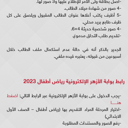
-أصل بطاقة ولى الأمر للإطلاع عليها و3 صور لها.
-4 صور من شهادة ميلاد الطالب.
-5 أظرف يكتب أعلاها عنوان الطالب المقبول ويلصق على كل
ظرف طابع بريد محلي.
-4 صور شخصية حديثة 4×6.
-تقديم طلب التحاق مدموغ.
الجدير بالذكر أنه في حالة عدم استكمال ملف الطالب خلال
أسبوعين من قبوله، يعتبره قيده ملغي.
رابط بوابة الأزهر الإلكترونية رياض أطفال 2023
-يجب الدخول على بوابة الأزهر الإلكترونية عبر الرابط التالي:
اضغط
هنـــــــــا
-اختيار المرحلة المراد التقديم بها (رياض أطفال – الصف الأول
الابتدائي)
-رفع الصور والمستندات المطلوبة