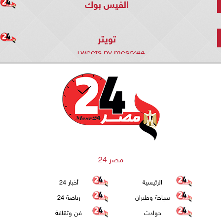
الفيس بوك
تويتر
Tweets by mesr244
مصر 24
الرئيسية
أخبار 24
سياحة وطيران
رياضة 24
حوادث
فن وثقافة