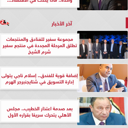
آخر الأخبار
مجموعة سفير للفنادق والمنتجعات
تطلق المرحلة المجددة في منتجع سفير
شرم الشيخ
إضافة قوية للفندق.. إسلام ناجي يتولى
إدارة التسويق في شتايجنبرجر الهرم
بعد صدمة اعتذار الخطيب.. مجلس
الأهلي يتحرك سريعًا بقراره الأول