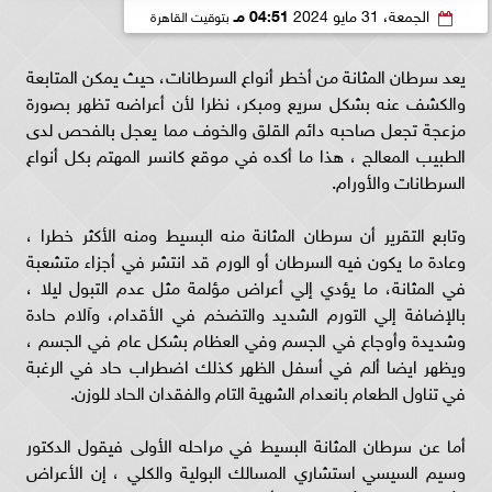
الجمعة، 31 مايو 2024
04:51 مـ
بتوقيت القاهرة
يعد سرطان المثانة من أخطر أنواع السرطانات، حيث يمكن المتابعة
والكشف عنه بشكل سريع ومبكر، نظرا لأن أعراضه تظهر بصورة
مزعجة تجعل صاحبه دائم القلق والخوف مما يعجل بالفحص لدى
الطبيب المعالج ، هذا ما أكده في موقع كانسر المهتم بكل أنواع
السرطانات والأورام.
وتابع التقرير أن سرطان المثانة منه البسيط ومنه الأكثر خطرا ،
وعادة ما يكون فيه السرطان أو الورم قد انتشر في أجزاء متشعبة
في المثانة، ما يؤدي إلي أعراض مؤلمة مثل عدم التبول ليلا ،
بالإضافة إلي التورم الشديد والتضخم في الأقدام، وآلام حادة
وشديدة وأوجاع في الجسم وفي العظام بشكل عام في الجسم ،
ويظهر ايضا ألم في أسفل الظهر كذلك اضطراب حاد في الرغبة
في تناول الطعام بانعدام الشهية التام والفقدان الحاد للوزن.
أما عن سرطان المثانة البسيط في مراحله الأولى فيقول الدكتور
وسيم السيسي استشاري المسالك البولية والكلي ، إن الأعراض