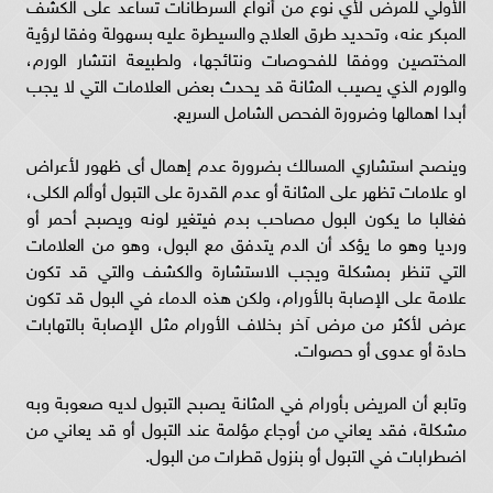
الأولي للمرض لأي نوع من أنواع السرطانات تساعد على الكشف
المبكر عنه، وتحديد طرق العلاج والسيطرة عليه بسهولة وفقا لرؤية
المختصين ووفقا للفحوصات ونتائجها، ولطبيعة انتشار الورم،
والورم الذي يصيب المثانة قد يحدث بعض العلامات التي لا يجب
أبدا اهمالها وضرورة الفحص الشامل السريع.
وينصح استشاري المسالك بضرورة عدم إهمال أى ظهور لأعراض
او علامات تظهر على المثانة أو عدم القدرة على التبول أوألم الكلى،
فغالبا ما يكون البول مصاحب بدم فيتغير لونه ويصبح أحمر أو
ورديا وهو ما يؤكد أن الدم يتدفق مع البول، وهو من العلامات
التي تنظر بمشكلة ويجب الاستشارة والكشف والتي قد تكون
علامة على الإصابة بالأورام، ولكن هذه الدماء في البول قد تكون
عرض لأكثر من مرض آخر بخلاف الأورام مثل الإصابة بالتهابات
حادة أو عدوى أو حصوات.
وتابع أن المريض بأورام في المثانة يصبح التبول لديه صعوبة وبه
مشكلة، فقد يعاني من أوجاع مؤلمة عند التبول أو قد يعاني من
اضطرابات في التبول أو بنزول قطرات من البول.