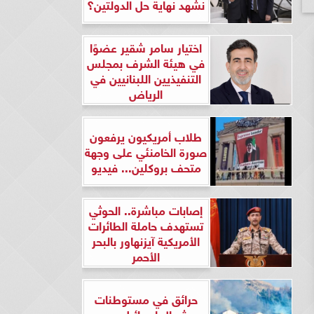
نشهد نهاية حل الدولتين؟
اختيار سامر شقير عضوًا
في هيئة الشرف بمجلس
التنفيذيين اللبنانيين في
الرياض
طلاب أمريكيون يرفعون
صورة الخامنئي على وجهة
متحف بروكلين... فيديو
إصابات مباشرة.. الحوثي
تستهدف حاملة الطائرات
الأمريكية آيزنهاور بالبحر
الأحمر
حرائق في مستوطنات
شمال إسرائيل بعد