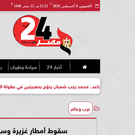
مـ
هـ
الخميس
6
أغسطس
2026
12:21 مـ
22
صفر
1448
أخبار 24
سياحة وطيران
ري
طل واعد.. محمد رجب شعبان يتوّج بذهبيتين في بطولة الجمهورية للك
عرب وعالم
سقوط أمطار غزيرة وسيول ف