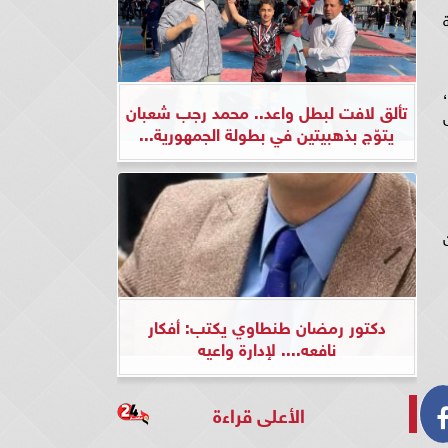
تألق لافت لبطل واعد.. محمد رجب شعبان
يتوّج بذهبيتين في بطولة الجمهورية...
دكتور رمضان طنطاوي يكتب: أفكار
نافعه.... لإدارة واعيه
الأعلى قراءة