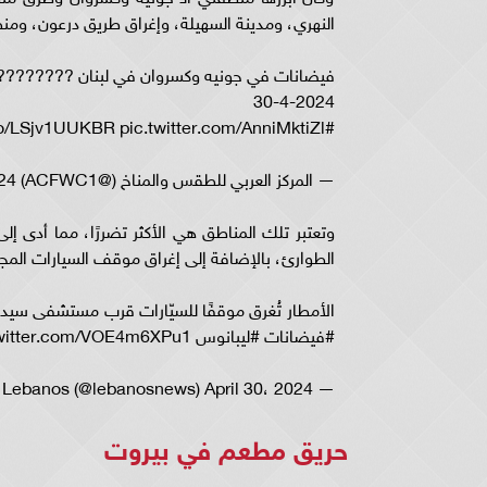
النهري، ومدينة السهيلة، وإغراق طريق درعون، ومنط
فيضانات في جونيه وكسروان في لبنان ???????? لا 
30-4-2024
#Lebanon #Floods https://t.co/LSjv1UUKBR pic.twitter.com/AnniMktiZl
— المركز العربي للطقس والمناخ (@ACFWC1) April 30، 2024
وتعتبر تلك المناطق هي الأكثر تضررًا، مما أدى
الطوارئ، بالإضافة إلى إغراق موقف السيارات الم
الأمطار تُغرق موقفًا للسيّارات قرب مستشفى سيد
#فيضانات #ليبانوس pic.twitter.com/VOE4m6XPu1
— Lebanos (@lebanosnews) April 30، 2024
حريق مطعم في بيروت