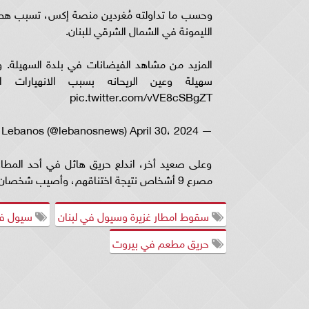
وحسب ما تداولته مُغردين منصة إكس، تسبب هطول
الليمونة في الشمال الشرقي للبنان.
المزيد من مشاهد الفيضانات في بلدة السهيلة.
سهيلة وعين الريحانه بسبب الانهيارات ا
pic.twitter.com/vVE8cSBgZT
— Lebanos (@lebanosnews) April 30، 2024
وعلى صعيد أخر، اندلع حريق هائل في أحد المطاع
مصرع 9 أشخاص نتيجة اختناقهم، وأصيب شخصان آخران.
سقوط امطار غزيرة وسيول في لبنان
سيول في
حريق مطعم في بيروت