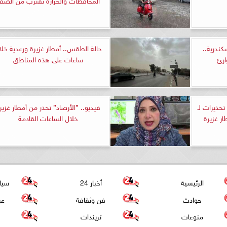
كندرية..
حالة الطقس.. أمطار غزيرة ورعدية خلا
ارئ
ساعات على هذه المناطق
حذيرات لـ
فيديو.. ”الأرصاد” تحذر من أمطار غزير
خلال الساعات القادمة
الرئيسية
أخبار 24
سيا
حوادث
فن وثقافة
عر
منوعات
تريندات