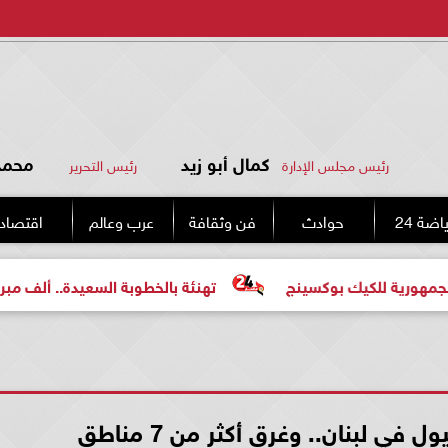
كمال أبو زيد
محمد 
رئيس مجلس الإدارة
رئيس التحرير
اضة 24
حوادث
فن وثقافة
عرب وعالم
اقتصاد
يك بوكسينج
تهنئة بالخطوبة السعيدة.. ألف مبروك للعروسين
ي لبنان.. وغرق أكثر من 7 مناطق