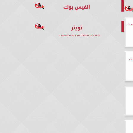
الفيس بوك
جد
تويتر
Tweets by mesr244
..
ر