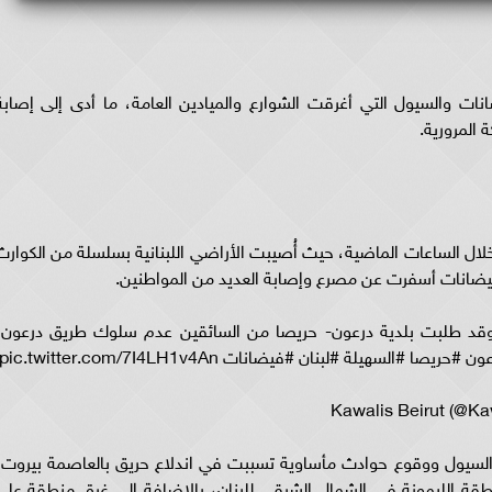
ات والسيول التي أغرقت الشوارع والميادين العامة، ما أدى إلى إصابة
 المرورية.
ال الساعات الماضية، حيث أُصيبت الأراضي اللبنانية بسلسلة من الكوارث
يضانات أسفرت عن مصرع وإصابة العديد من المواطنين.
 وقد طلبت بلدية درعون- حريصا من السائقين عدم سلوك طريق درعون،
سهيلة #لبنان #فيضانات pic.twitter.com/7I4LH1v4An
السيول ووقوع حوادث مأساوية تسببت في اندلاع حريق بالعاصمة بيروت،
طقة الليمونة في الشمال الشرقي للبنان، بالإضافة إلى غرق منطقة علي