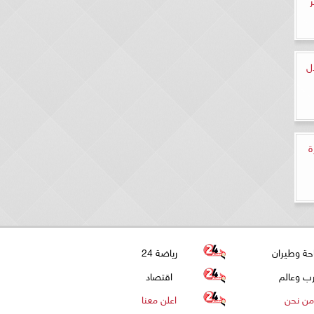
ل
ة
حة وطيران
رياضة 24
ب وعالم
اقتصاد
من نحن
اعلن معنا