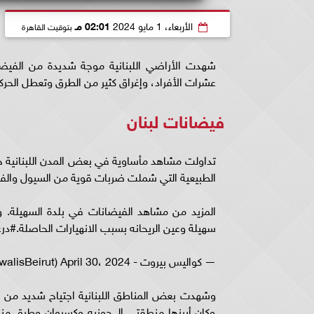
الأربعاء، 1 مايو 2024
02:01 مـ
بتوقيت القاهرة
شهدت الأراضي اللبنانية موجة شديدة من الفيضان
عشرات الأفراد، وإغراق كثير من الطرق وتعطل الحركة
فيضانات لبنان
تداولت مشاهد مأساوية في بعض المدن اللبنانية خل
الطبيعية التي شملت ضربات قوية من السيول والف
المزيد من مشاهد الفيضانات في بلدة السهيلة.
سهيلة وعين الريحانه بسبب الانهيارات الحاصلة.#درعون #حريصا #ال
— كواليس بيروت - Kawalis Beirut (@KawalisBeirut) April 30، 2024
وشهدت بعض المناطق اللبنانية اجتياح شديد من 
وكان أبرزها منطقتي الـ جونيه وكسروان وطرق من