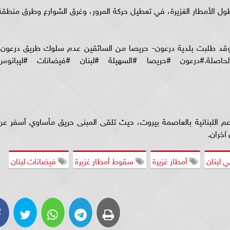
 الأمطار الغزيرة، في تعطيل حركة المرور، وغرق الشوارع وطرق منطقة
 وقد طلبت بلدية درعون- حريصا من السائقين عدم سلوك طريق درعون،
لحاصلة.#درعون #حريصا #السهيلة #لبنان #فيضانات #ليبانوس
م اللبنانية بالعاصمة بيروت، حيث تلقى المبنى حريق مأساوي أسفر عن
 لبنان
أمطار غزيرة
سقوط أمطار غزيرة
فيضانات لبنان