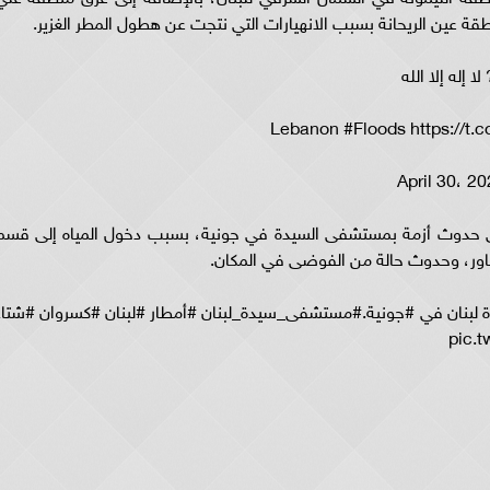
قة عين الريحانة بسبب الانهيارات التي نتجت عن هطول المطر الغزير.
إله إلا الله
 إلى حدوث أزمة بمستشفى السيدة في جونية، بسبب دخول المياه إلى قسم
جاور، وحدوث حالة من الفوضى في المكان.
ة لبنان في #جونية.#مستشفى_سيدة_لبنان #أمطار #لبنان #كسروان #شتاء