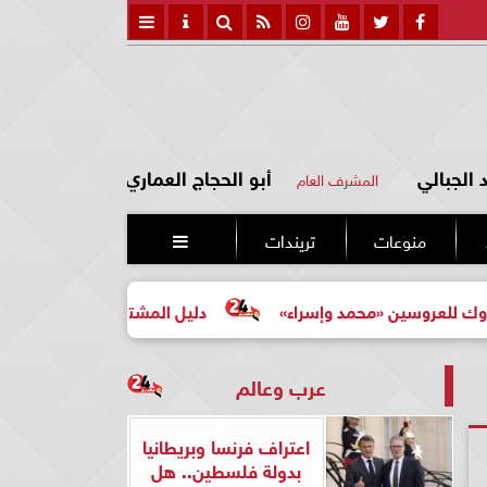
الجبالي
أبو الحجاج العماري
المشرف العام
منوعات
تريندات

 «محمد وإسراء»
دليل المشتري لأول مرة لاختيار مشروع عقا
عرب وعالم
اعتراف فرنسا وبريطانيا
بدولة فلسطين.. هل