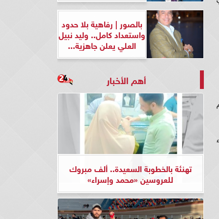
بالصور | رفاهية بلا حدود
واستعداد كامل.. وليد نبيل
العلي يعلن جاهزية...
أهم الأخبار
تهنئة بالخطوبة السعيدة.. ألف مبروك
للعروسين «محمد وإسراء»