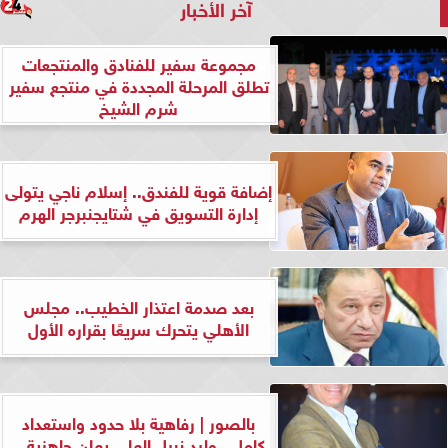
آخر الأخبار
مجموعة سفير للفنادق والمنتجعات
تطلق المرحلة المجددة في منتجع سفير
شرم الشيخ
إضافة قوية للفندق.. إسلام ناجي يتولى
إدارة التسويق في شتايجنبرجر الهرم
بعد صدمة اعتذار الخطيب.. مجلس
الأهلي يتحرك سريعًا بقراره الأول
بالصور | رفاهية بلا حدود واستعداد
كامل.. وليد نبيل العلي يعلن جاهزية...