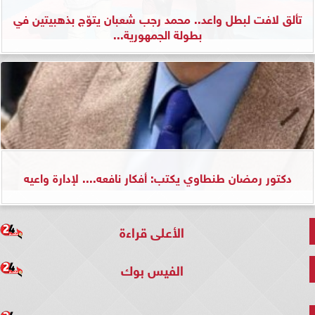
تألق لافت لبطل واعد.. محمد رجب شعبان يتوّج بذهبيتين في
بطولة الجمهورية...
دكتور رمضان طنطاوي يكتب: أفكار نافعه.... لإدارة واعيه
الأعلى قراءة
الفيس بوك