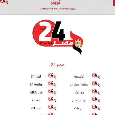
تويتر
Tweets by mesr244
مصر 24
الرئيسية
أخبار 24
سياحة وطيران
رياضة 24
حوادث
فن وثقافة
عرب وعالم
اقتصاد
منوعات
تريندات