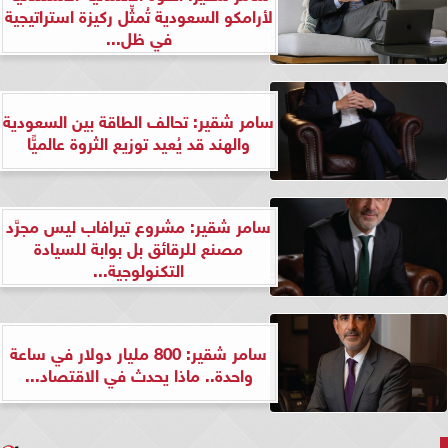
لأرامكو السعودية تُمثِّل ركيزة استراتيجية
في ظل...
سامر شقير: تحالف الطاقة بين السعودية
والهند قد يُعيد توزيع الثروة عالميًّا
سامر شقير: مشروع تيرافاب ليس مجرَّد
مصنع للرقائق بل بوابة للسيادة
التكنولوجية...
سامر شقير: 800 مليار دولار في ساعة
واحدة.. ماذا يحدث في الاقتصاد...