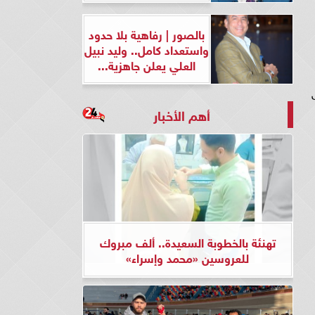
بالصور | رفاهية بلا حدود
واستعداد كامل.. وليد نبيل
العلي يعلن جاهزية...
أهم الأخبار
تهنئة بالخطوبة السعيدة.. ألف مبروك
للعروسين «محمد وإسراء»