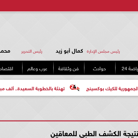
كمال أبو زيد
محمد 
رئيس مجلس الإدارة
رئيس التحرير
اضة 24
حوادث
فن وثقافة
عرب وعالم
اقتصاد
ك بوكسينج
تهنئة بالخطوبة السعيدة.. ألف مبروك للعروسين 
نتيجة الكشف الطبي للمعاقين