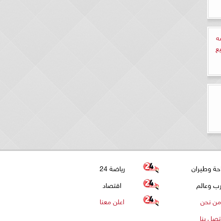
شه
ع
حة وطيران
رياضة 24
ب وعالم
اقتصاد
من نحن
اعلن معنا
تصل بنا