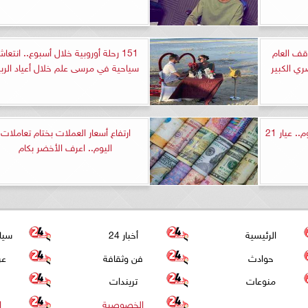
وقف العام
151 رحلة أوروبية خلال أسبوع.. انتعا
ي الكبير
سياحية في مرسى علم خلال أعياد الربي
سعر الذهب بختام تعاملات اليوم.. عيار 21
ارتفاع أسعار العملات بختام تعاملات
اليوم.. اعرف الأخضر بكام
الرئيسية
أخبار 24
سيا
حوادث
فن وثقافة
عر
منوعات
تريندات
الخصوصية
ا