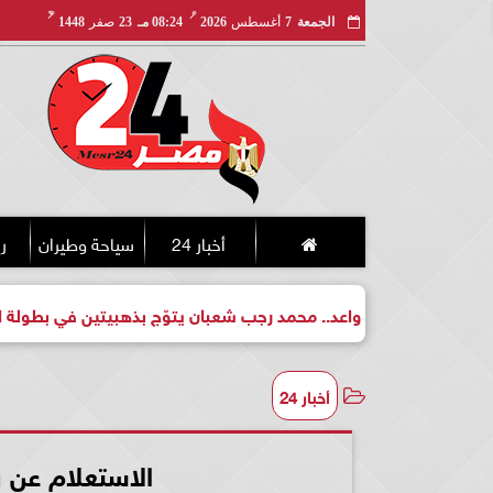
مـ
هـ
الجمعة
7
أغسطس
2026
08:24 مـ
23
صفر
1448
أخبار 24
سياحة وطيران
ري
طل واعد.. محمد رجب شعبان يتوّج بذهبيتين في بطولة الجمهورية للكي
أخبار 24
الاستعلام عن 