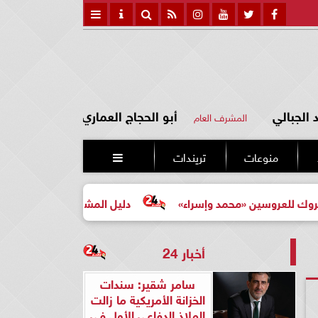
الجبالي
أبو الحجاج العماري
المشرف العام
منوعات
تريندات

«محمد وإسراء»
دليل المشتري لأول مرة لاختيار مشروع عقار
أخبار 24
سامر شقير: سندات
الخزانة الأمريكية ما زالت
الملاذ الدفاعي الأول في