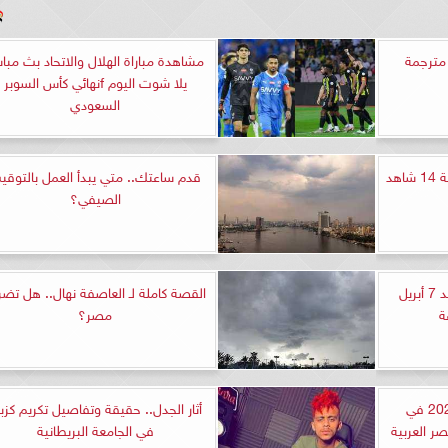
لسل القضاء الحلقة 89 مترجمة
مشاهدة مباراة الهلال والاتحاد بث مبا
يلا شوت اليوم fنهائي كأس السوبر
السعودي
هد
قدم ساعتك.. متي يبدأ العمل بالتوقي
الصيفي؟
ارتفاع سعر الذهب اليوم الأحد 7 أبريل
القصة كاملة لـ العاصفة نهال.. هل تض
مصر؟
مواعيد صلاة عيد الفطر 2024 في
أثار الجدل.. حقيقة وتفاصيل تكريم كزب
 العربية
في الجامعة البريطانية