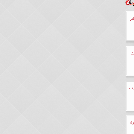
شر
ت
رب
رة