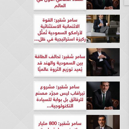
العالم
سامر شقير: القوة
الائتمانية الاستثنائية
لأرامكو السعودية تُمثِّل
ركيزة استراتيجية في ظل...
سامر شقير: تحالف الطاقة
بين السعودية والهند قد
يُعيد توزيع الثروة عالميًّا
سامر شقير: مشروع
تيرافاب ليس مجرَّد مصنع
للرقائق بل بوابة للسيادة
التكنولوجية...
سامر شقير: 800 مليار
دولار في ساعة واحدة..