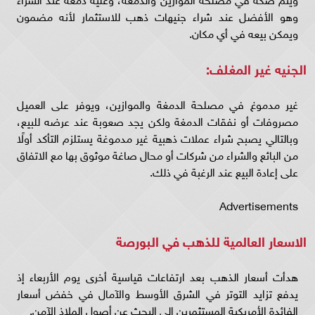
وهو الأفضل عند شراء جنيهات ذهب للاستثمار لأنه مضمون
ويمكن بيعه في أي مكان.
الجنيه غير المغلف:
غير مدموغ في مصلحة الدمغة والموازين، ويوفر على العميل
مصروفات أو نفقات الدمغة ولكن يجد صعوبة عند عرضه للبيع،
وبالتالي يصبح شراء عملات ذهبية غير مدموغة يستلزم التأكد أولًا
من البائع والشراء من شركات أو محال صاغة موثوق بها مع الاتفاق
على إعادة البيع عند الرغبة في ذلك.
Advertisements
الاسعار العالمية للذهب في البورصة
هدأت أسعار الذهب بعد ارتفاعات قياسية أخرى يوم الأربعاء إذ
يدفع تزايد التوتر في الشرق الأوسط والآمال في خفض أسعار
الفائدة الأمريكية المستثمرين إلى البحث عن أصول الملاذ الآمن.