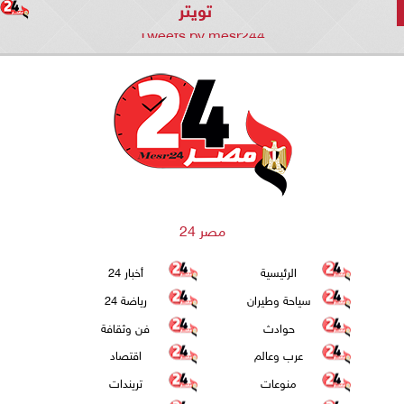
تويتر
Tweets by mesr244
مصر 24
الرئيسية
أخبار 24
سياحة وطيران
رياضة 24
حوادث
فن وثقافة
عرب وعالم
اقتصاد
منوعات
تريندات