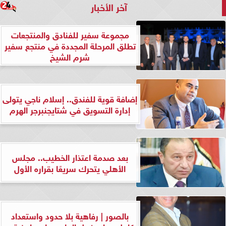
آخر الأخبار
مجموعة سفير للفنادق والمنتجعات
تطلق المرحلة المجددة في منتجع سفير
شرم الشيخ
إضافة قوية للفندق.. إسلام ناجي يتولى
إدارة التسويق في شتايجنبرجر الهرم
بعد صدمة اعتذار الخطيب.. مجلس
الأهلي يتحرك سريعًا بقراره الأول
بالصور | رفاهية بلا حدود واستعداد