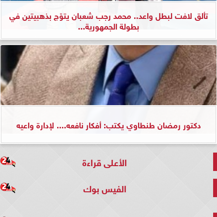
تألق لافت لبطل واعد.. محمد رجب شعبان يتوّج بذهبيتين في
بطولة الجمهورية...
دكتور رمضان طنطاوي يكتب: أفكار نافعه.... لإدارة واعيه
الأعلى قراءة
الفيس بوك