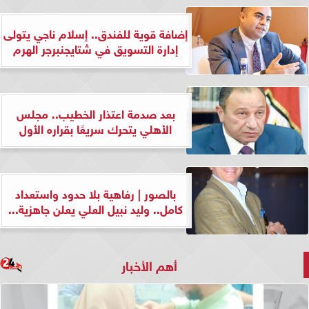
إضافة قوية للفندق.. إسلام ناجي يتولى
إدارة التسويق في شتايجنبرجر الهرم
بعد صدمة اعتذار الخطيب.. مجلس
الأهلي يتحرك سريعًا بقراره الأول
بالصور | رفاهية بلا حدود واستعداد
كامل.. وليد نبيل العلي يعلن جاهزية...
أهم الأخبار