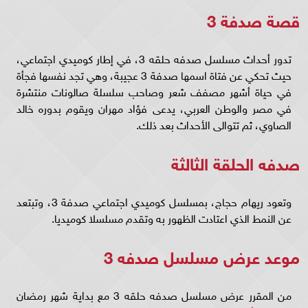
قصة صدفة 3
تدور أحداث مسلسل صدفه حلقه 3، في إطار كوميدي اجتماعي،
حيث تحكي عن فتاة اسمها صدفة 3 عجيبة، وهي تجد نفسها فجأة
في حياة أشهر مصفف شعر وصاحب سلسلة صالونات منتشرة
في مصر والوطن العربي، يدعى فؤاد مهران ويقوم بدوره خالد
الصاوي، ثم تتوالى الأحداث بعد ذلك.
صدفه الحلقة الثالثة
وتعود ريهام حجاج، بمسلسل كوميدي اجتماعي صدفة 3، وتبتعد
عن النمط الذي اعتادت الظهور به وتقدم مسلسلا كوميديا.
موعد عرض مسلسل صدفه 3
من المقرر عرض مسلسل صدفه حلقه 3 مع بداية شهر رمضان