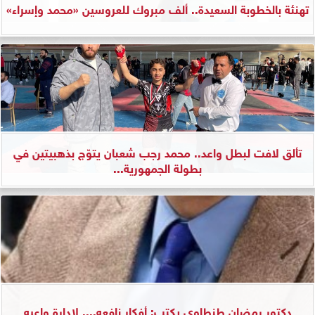
تهنئة بالخطوبة السعيدة.. ألف مبروك للعروسين «محمد وإسراء»
تألق لافت لبطل واعد.. محمد رجب شعبان يتوّج بذهبيتين في
بطولة الجمهورية...
دكتور رمضان طنطاوي يكتب: أفكار نافعه.... لإدارة واعيه