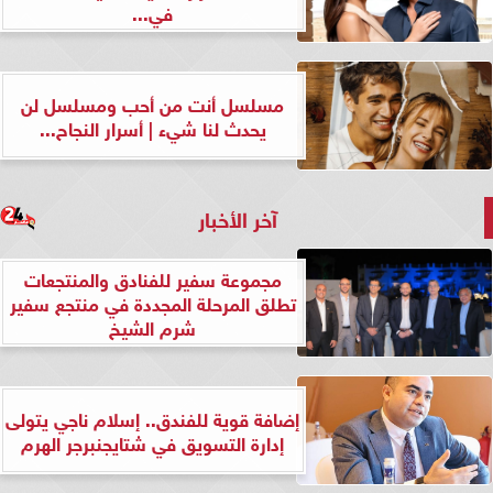
في...
مسلسل أنت من أحب ومسلسل لن
يحدث لنا شيء | أسرار النجاح...
آخر الأخبار
مجموعة سفير للفنادق والمنتجعات
تطلق المرحلة المجددة في منتجع سفير
شرم الشيخ
إضافة قوية للفندق.. إسلام ناجي يتولى
إدارة التسويق في شتايجنبرجر الهرم