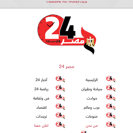
Tweets by mesr244
مصر 24
الرئيسية
أخبار 24
سياحة وطيران
رياضة 24
حوادث
فن وثقافة
عرب وعالم
اقتصاد
منوعات
تريندات
من نحن
اعلن معنا