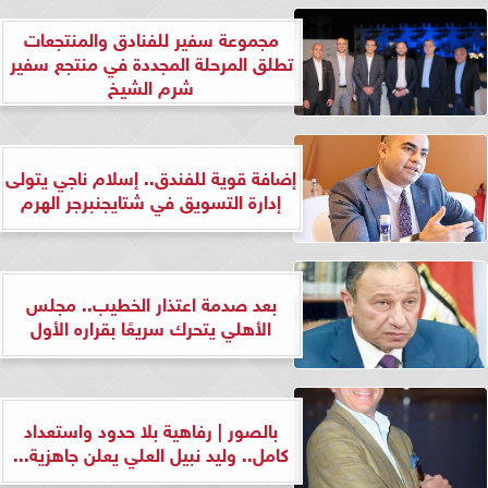
مجموعة سفير للفنادق والمنتجعات
تطلق المرحلة المجددة في منتجع سفير
شرم الشيخ
إضافة قوية للفندق.. إسلام ناجي يتولى
إدارة التسويق في شتايجنبرجر الهرم
بعد صدمة اعتذار الخطيب.. مجلس
الأهلي يتحرك سريعًا بقراره الأول
بالصور | رفاهية بلا حدود واستعداد
كامل.. وليد نبيل العلي يعلن جاهزية...