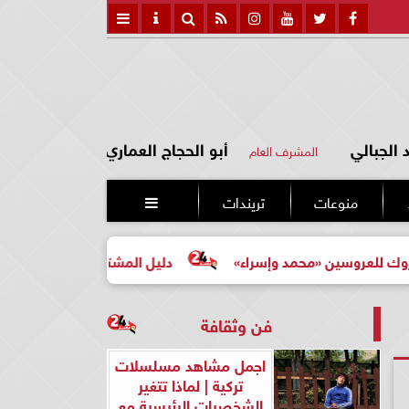
الجبالي
أبو الحجاج العماري
المشرف العام
منوعات
تريندات

سين «محمد وإسراء»
دليل المشتري لأول مرة لاختيار مشروع 
فن وثقافة
اجمل مشاهد مسلسلات
تركية | لماذا تتغير
الشخصيات الرئيسية مع