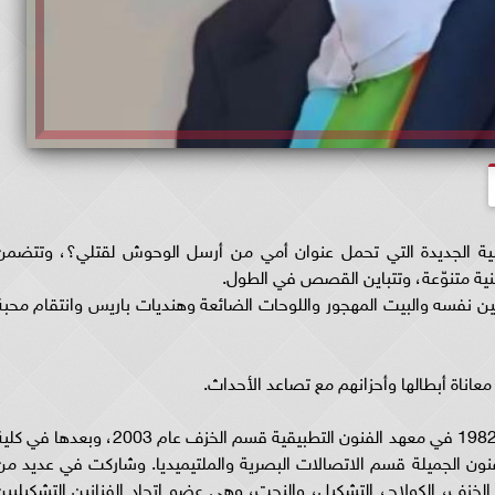
ية الجديدة التي تحمل عنوان أمي من أرسل الوحوش لقتلي؟، وتتضمن
 متنوّعة، وتتباين القصص في الطول.
ه والبيت المهجور واللوحات الضائعة وهنديات باريس وانتقام محبة
اة أبطالها وأحزانهم مع تصاعد الأحداث.
وتخرّجت الفنانة هبة حمدان المولودة بدمشق سنة 1982 في معهد الفنون التطبيقية قسم الخزف عام 2003، وبعدها في
 عام 2015 ودراسات في الفنون الجميلة قسم الاتصالات البصرية والملتيميديا. وشاركت في عديد م
الخزف، الكولاج، التشكيل، والنحت، وهي عضو اتحاد الفنانين التشكيليين