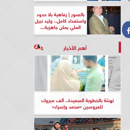
بالصور | رفاهية بلا حدود
واستعداد كامل.. وليد نبيل
العلي يعلن جاهزية...
أهم الأخبار
تهنئة بالخطوبة السعيدة.. ألف مبروك
للعروسين «محمد وإسراء»