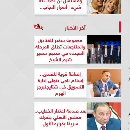
شيء | أسرار النجاح...
آخر الأخبار
مجموعة سفير للفنادق
والمنتجعات تطلق المرحلة
المجددة في منتجع سفير
شرم الشيخ
إضافة قوية للفندق..
إسلام ناجي يتولى إدارة
التسويق في شتايجنبرجر
الهرم
بعد صدمة اعتذار الخطيب..
 كلية
مجلس الأهلي يتحرك
ن
سريعًا بقراره الأول