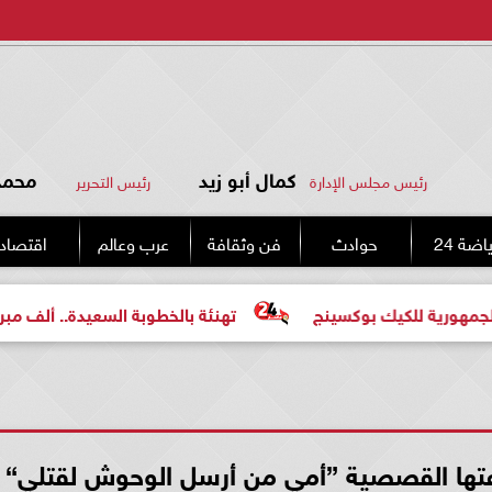
كمال أبو زيد
محمد 
رئيس مجلس الإدارة
رئيس التحرير
اضة 24
حوادث
فن وثقافة
عرب وعالم
اقتصاد
للكيك بوكسينج
تهنئة بالخطوبة السعيدة.. ألف مبروك للعرو
عتها القصصية ”أمي من أرسل الوحوش لقتلي“