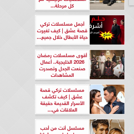
كل مرحلة...
أجمل مسلسلات تركي
قصة عشق | كيف تغيرت
حياة الأبطال خلال جميع...
أقوى مسلسلات رمضان
2026 الخليجية.. أعمال
صنعت الجدل وتصدرت
المشاهدات
مسلسلات تركي قصة
عشق | كيف تكشف
الأسرار القديمة حقيقة
العلاقات في...
مسلسل أنت من أحب
ومسلسل لن يحدث لنا