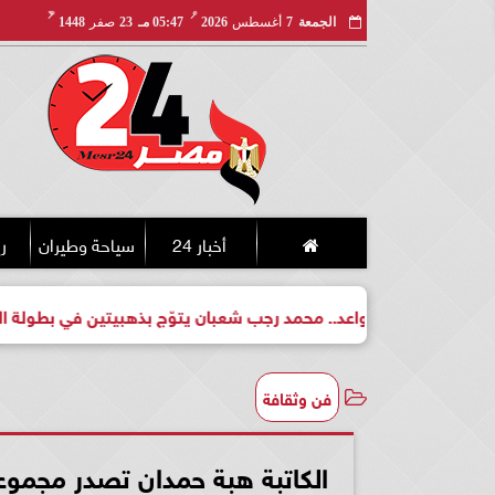
مـ
هـ
الجمعة
7
أغسطس
2026
05:47 مـ
23
صفر
1448
أخبار 24
سياحة وطيران
ري
ت لبطل واعد.. محمد رجب شعبان يتوّج بذهبيتين في بطولة الجمهورية 
فن وثقافة
الكاتبة هبة حمدان تصدر مجمو