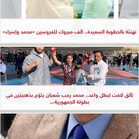
تهنئة بالخطوبة السعيدة.. ألف مبروك للعروسين «محمد وإسراء»
تألق لافت لبطل واعد.. محمد رجب شعبان يتوّج بذهبيتين في
بطولة الجمهورية...