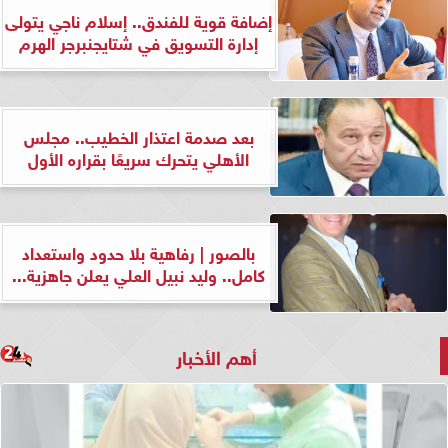
إضافة قوية للفندق.. إسلام ناجي يتولى
إدارة التسويق في شتايجنبرجر الهرم
بعد صدمة اعتذار الخطيب.. مجلس
الأهلي يتحرك سريعًا بقراره الأول
بالصور | رفاهية بلا حدود واستعداد
كامل.. وليد نبيل العلي يعلن جاهزية...
أهم الأخبار