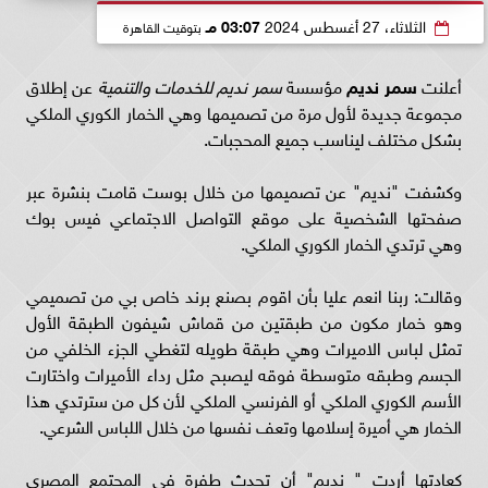
الثلاثاء، 27 أغسطس 2024
03:07 مـ
بتوقيت القاهرة
أعلنت
سمر نديم
مؤسسة
سمر نديم للخدمات والتنمية
عن إطلاق
مجموعة جديدة لأول مرة من تصميمها وهي الخمار الكوري الملكي
بشكل مختلف ليناسب جميع المحجبات.
وكشفت "نديم" عن تصميمها من خلال بوست قامت بنشرة عبر
صفحتها الشخصية على موقع التواصل الاجتماعي فيس بوك
وهي ترتدي الخمار الكوري الملكي.
وقالت: ربنا انعم عليا بأن اقوم بصنع برند خاص بي من تصميمي
وهو خمار مكون من طبقتين من قماش شيفون الطبقة الأول
تمثل لباس الاميرات وهي طبقة طويله لتغطي الجزء الخلفي من
الجسم وطبقه متوسطة فوقه ليصبح مثل رداء الأميرات واختارت
الأسم الكوري الملكي أو الفرنسي الملكي لأن كل من سترتدي هذا
الخمار هي أميرة إسلامها وتعف نفسها من خلال اللباس الشرعي.
كعادتها أردت " نديم" أن تحدث طفرة في المجتمع المصري