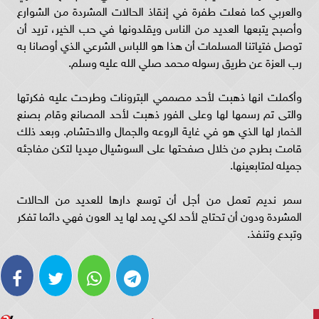
والعربي كما فعلت طفرة في إنقاذ الحالات المشردة من الشوارع
وأصبح يتبعها العديد من الناس ويقلدونها في حب الخير، تريد أن
توصل فتياتنا المسلمات أن هذا هو اللباس الشرعي الذي أوصانا به
رب العزة عن طريق رسوله محمد صلي الله عليه وسلم.
وأكملت انها ذهبت لأحد مصممي البترونات وطرحت عليه فكرتها
والتى تم رسمها لها وعلى الفور ذهبت لأحد المصانع وقام بصنع
الخمار لها الذي هو في غاية الروعه والجمال والاحتشام. وبعد ذلك
قامت بطرح من خلال صفحتها على السوشيال ميديا لتكن مفاجئه
جميله لمتابعينها.
سمر نديم تعمل من أجل أن توسع دارها للعديد من الحالات
المشردة ودون أن تحتاج لأحد لكي يمد لها يد العون فهي دائما تفكر
وتبدع وتنفذ.