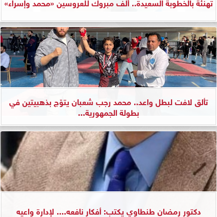
تهنئة بالخطوبة السعيدة.. ألف مبروك للعروسين «محمد وإسراء»
تألق لافت لبطل واعد.. محمد رجب شعبان يتوّج بذهبيتين في
بطولة الجمهورية...
دكتور رمضان طنطاوي يكتب: أفكار نافعه.... لإدارة واعيه