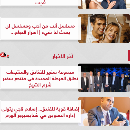
في...
مسلسل أنت من أحب ومسلسل لن
يحدث لنا شيء | أسرار النجاح...
آخر الأخبار
مجموعة سفير للفنادق والمنتجعات
تطلق المرحلة المجددة في منتجع سفير
شرم الشيخ
إضافة قوية للفندق.. إسلام ناجي يتولى
إدارة التسويق في شتايجنبرجر الهرم