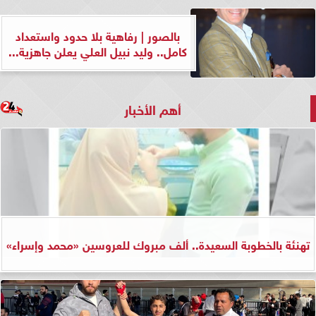
بالصور | رفاهية بلا حدود واستعداد
كامل.. وليد نبيل العلي يعلن جاهزية...
أهم الأخبار
تهنئة بالخطوبة السعيدة.. ألف مبروك للعروسين «محمد وإسراء»