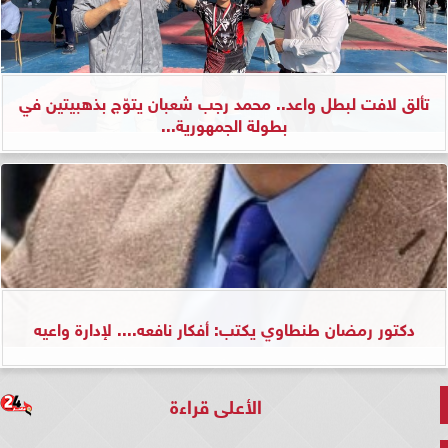
تألق لافت لبطل واعد.. محمد رجب شعبان يتوّج بذهبيتين في
بطولة الجمهورية...
دكتور رمضان طنطاوي يكتب: أفكار نافعه.... لإدارة واعيه
الأعلى قراءة