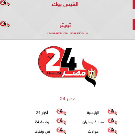
الفيس بوك
تويتر
Tweets by mesr244
مصر 24
الرئيسية
أخبار 24
سياحة وطيران
رياضة 24
حوادث
فن وثقافة