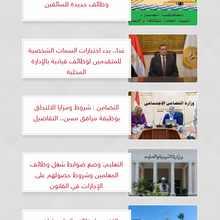
وظائف جديدة للسائقين
غدا.. بدء اختبارات السمات الشخصية
للمتقدمين لوظائف قيادية بالإدارة
المحلية
التضامن : شروط ومزايا الالتحاق
بوظيفة مرافق مسن.. التفاصيل
التعليم: وضع ضوابط شغل وظائف
المعلمين وشروط حصولهم على
الإجازات في القانون
التقديم لوظائف الحكومة لذوي