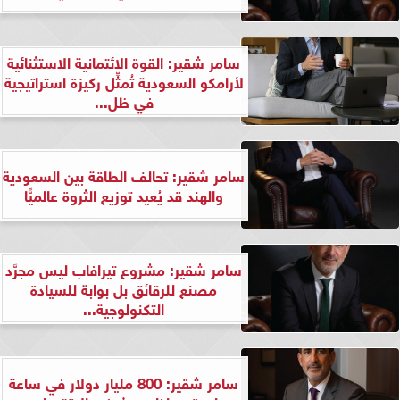
سامر شقير: القوة الائتمانية الاستثنائية
لأرامكو السعودية تُمثِّل ركيزة استراتيجية
في ظل...
سامر شقير: تحالف الطاقة بين السعودية
والهند قد يُعيد توزيع الثروة عالميًّا
سامر شقير: مشروع تيرافاب ليس مجرَّد
مصنع للرقائق بل بوابة للسيادة
التكنولوجية...
سامر شقير: 800 مليار دولار في ساعة