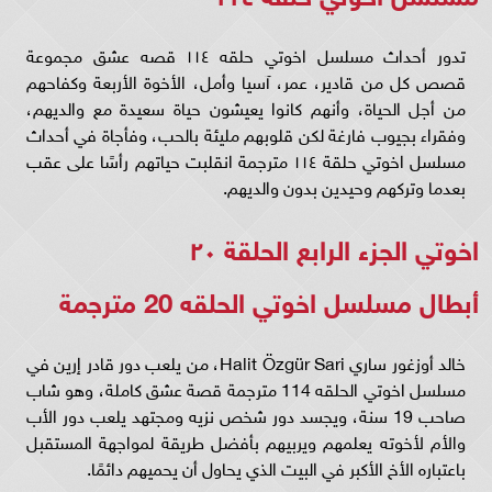
تدور أحداث مسلسل اخوتي حلقه ١١٤ قصه عشق مجموعة
قصص كل من قادير، عمر، آسيا وأمل، الأخوة الأربعة وكفاحهم
من أجل الحياة، وأنهم كانوا يعيشون حياة سعيدة مع والديهم،
وفقراء بجيوب فارغة لكن قلوبهم مليئة بالحب، وفأجاة في أحداث
مسلسل اخوتي حلقة ١١٤ مترجمة انقلبت حياتهم رأسًا على عقب
بعدما وتركهم وحيدين بدون والديهم.
اخوتي الجزء الرابع الحلقة ٢٠
أبطال مسلسل اخوتي الحلقه 20 مترجمة
خالد أوزغور ساري Halit Özgür Sari، من يلعب دور قادر إرين في
مسلسل اخوتي الحلقه 114 مترجمة قصة عشق كاملة، وهو شاب
صاحب 19 سنة، ويجسد دور شخص نزيه ومجتهد يلعب دور الأب
والأم لأخوته يعلمهم ويربيهم بأفضل طريقة لمواجهة المستقبل
باعتباره الأخ الأكبر في البيت الذي يحاول أن يحميهم دائمًا.