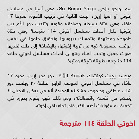
سو بورجو يازجي Su Burcu Yazgı، وهي آسيا في مسلسل
إخوتي أو آسيا إرين، البنت الثانية في ترتيب الأخوة، عمرها 17
عامًا، وهي فتاة بسيطة وصادقة وقوية وتلعب دور الأم بين
إخوتها خلال أحداث مسلسل أخوتي 114 مترجمة وهي فتاة
طموحة ومجتهدة وتتمسك بدروسها وتحقيق حلمها في نفس
الوقت المسؤولة فيه عن تربية إخوتها، بالإضافة إلى ذلك فلديها
صوت جميل وتحب الغناء وتتوالى أحداث مسلسل اخوتي حلقه
114 مترجمه بطريقة شيقة ومثيرة.
ويجسد يجيت كوتشاك Yiğit Koçak، دور عمر إرين، عمره 17
عامًا، في مسلسل اخوتي الموسم الرابع الحلقة ٢٠ ويلعب دور
شاب عاطفي وطموح، مشكلته الوحيدة أنه في بعض الأحيان لا
يتحكم في نفسه وانفعالاته، ومع ذلك فهو يقوم بدوره في
تخفيف مسؤوليات أخيه الأكبر قادر تجاه باقي إخوته.
اخوتي الحلقة ١١٤ مترجمة