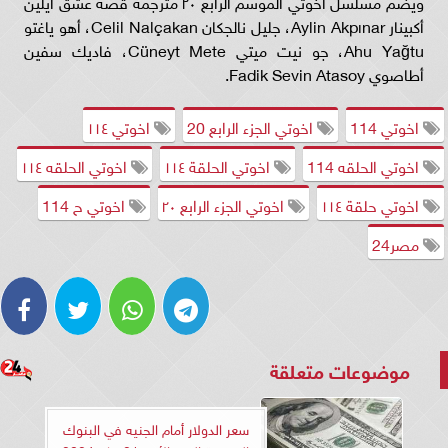
ويضم مسلسل اخوتي الموسم الرابع ٢٠ مترجمة قصة عشق أيلين
أكبينار Aylin Akpınar، جليل نالجكان Celil Nalçakan، أهو ياغتو
Ahu Yağtu، جو نيت ميتي Cüneyt Mete، فاديك سفين
أطاصوي Fadik Sevin Atasoy.
اخوتي 114
اخوتي الجزء الرابع 20
اخوتي ١١٤
اخوتي الحلقه 114
اخوتي الحلقة ١١٤
اخوتي الحلقه ١١٤
اخوتي حلقة ١١٤
اخوتي الجزء الرابع ٢٠
اخوتي ح 114
مصر24
موضوعات متعلقة
سعر الدولار أمام الجنيه في البنوك