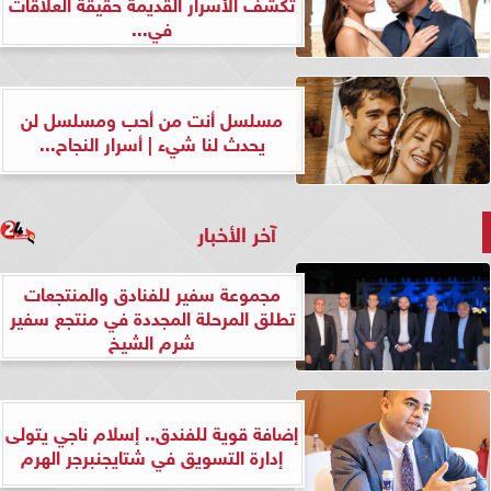
تكشف الأسرار القديمة حقيقة العلاقات
في...
مسلسل أنت من أحب ومسلسل لن
يحدث لنا شيء | أسرار النجاح...
آخر الأخبار
مجموعة سفير للفنادق والمنتجعات
تطلق المرحلة المجددة في منتجع سفير
شرم الشيخ
إضافة قوية للفندق.. إسلام ناجي يتولى
إدارة التسويق في شتايجنبرجر الهرم