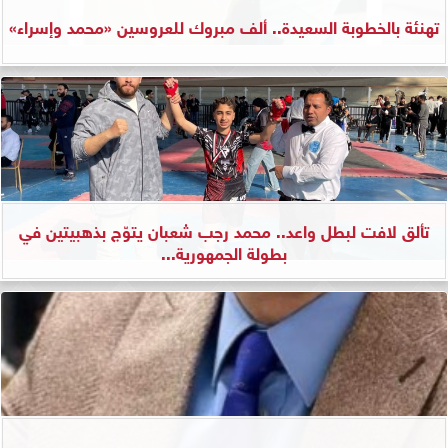
تهنئة بالخطوبة السعيدة.. ألف مبروك للعروسين «محمد وإسراء»
تألق لافت لبطل واعد.. محمد رجب شعبان يتوّج بذهبيتين في
بطولة الجمهورية...