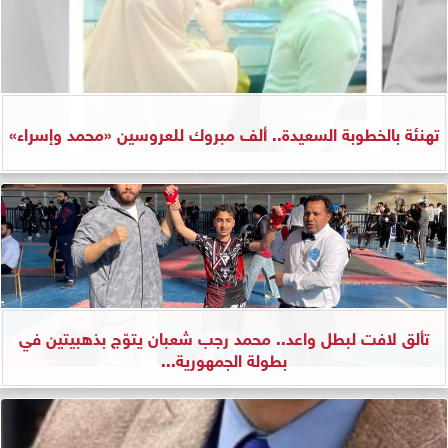
تهنئة بالخطوبة السعيدة.. ألف مبروك للعروسين «محمد وإسراء»
تألق لافت لبطل واعد.. محمد رجب شعبان يتوّج بذهبيتين في
بطولة الجمهورية...