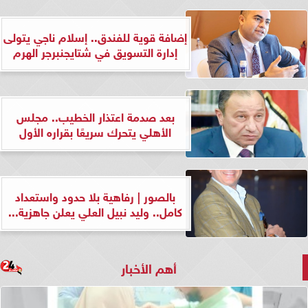
إضافة قوية للفندق.. إسلام ناجي يتولى
إدارة التسويق في شتايجنبرجر الهرم
بعد صدمة اعتذار الخطيب.. مجلس
الأهلي يتحرك سريعًا بقراره الأول
بالصور | رفاهية بلا حدود واستعداد
كامل.. وليد نبيل العلي يعلن جاهزية...
أهم الأخبار