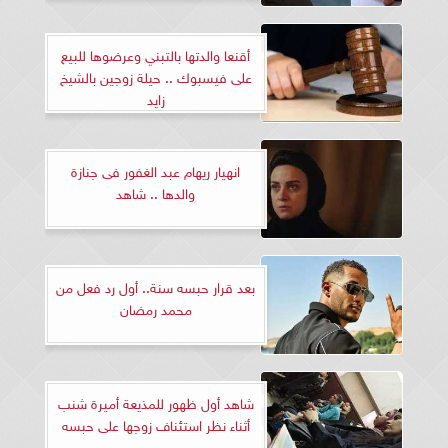
أقنعا والدتها بالتبني وعرضوها للبيع
على فيسبوك .. حيلة زوجين بالشيخ
زايد
انهيار ريهام عبد الغفور فى جنازة
والدها .. شاهد
بعد قرار حبسه سنة.. أول رد فعل من
محمد رمضان
شاهد أول ظهور للمذيعة أميرة شنب
أثناء نظر استئناف زوجها على حبسه