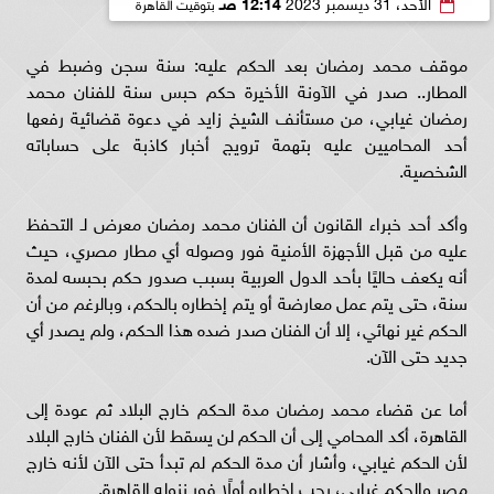
الأحد، 31 ديسمبر 2023
12:14 صـ
بتوقيت القاهرة
موقف محمد رمضان بعد الحكم عليه: سنة سجن وضبط في
المطار.. صدر في الآونة الأخيرة حكم حبس سنة للفنان محمد
رمضان غيابي، من مستأنف الشيخ زايد في دعوة قضائية رفعها
أحد المحاميين عليه بتهمة ترويج أخبار كاذبة على حساباته
الشخصية.
وأكد أحد خبراء القانون أن الفنان محمد رمضان معرض لـ التحفظ
عليه من قبل الأجهزة الأمنية فور وصوله أي مطار مصري، حيث
أنه يكعف حاليًا بأحد الدول العربية بسبب صدور حكم بحبسه لمدة
سنة، حتى يتم عمل معارضة أو يتم إخطاره بالحكم، وبالرغم من أن
الحكم غير نهائي، إلا أن الفنان صدر ضده هذا الحكم، ولم يصدر أي
جديد حتى الآن.
أما عن قضاء محمد رمضان مدة الحكم خارج البلاد ثم عودة إلى
القاهرة، أكد المحامي إلى أن الحكم لن يسقط لأن الفنان خارج البلاد
لأن الحكم غيابي، وأشار أن مدة الحكم لم تبدأ حتى الآن لأنه خارج
مصر والحكم غيابي، يجب إخطاره أولًا فور نزوله القاهرة.