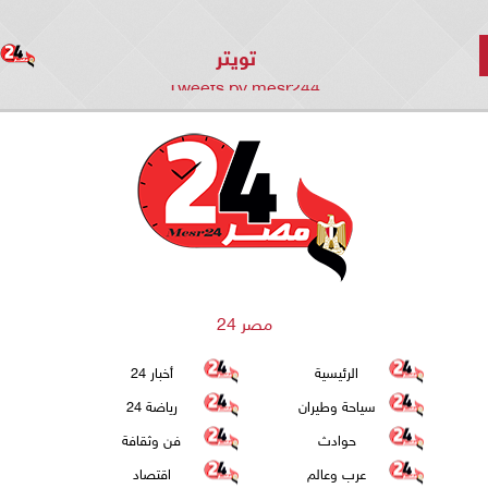
تويتر
Tweets by mesr244
مصر 24
الرئيسية
أخبار 24
سياحة وطيران
رياضة 24
حوادث
فن وثقافة
عرب وعالم
اقتصاد