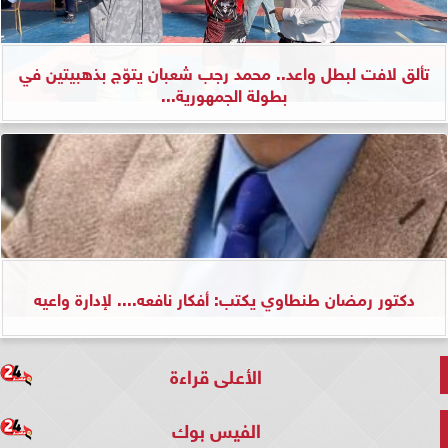
تألق لافت لبطل واعد.. محمد رجب شعبان يتوّج بذهبيتين في
بطولة الجمهورية...
دكتور رمضان طنطاوي يكتب: أفكار نافعه.... لإدارة واعيه
الأعلى قراءة
الفيس بوك