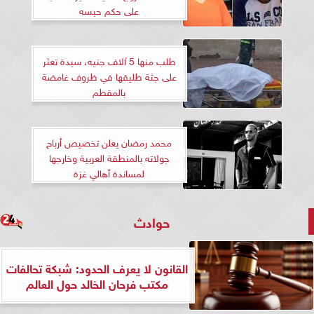
على حكم حبسه
طلب منها 5 آلاف جنيه، سيدة تعثر
على جثة طليقها في ظروف غامضة
بالمقطم
محمد رمضان يعلن تخصيص أرباح
جولاته بالمنطقة العربية وخارجها
لمساندة أهالي غزة
حوادث
القانون لا يعرف الحدود: شبكة تحالفات
مكتب فرحان الخالد حول العالم