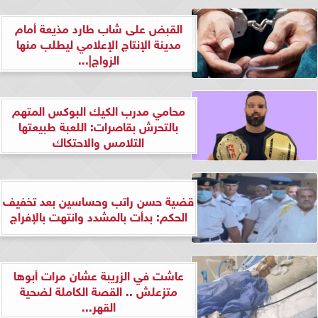
القبض على شاب طارد مذيعة أمام
مدينة الإنتاج الإعلامي ليطلب منها
الزواج|...
محامي مدرب الكيك البوكس المتهم
بالتحرش بقاصرات: اللعبة طبيعتها
التلامس والاحتكاك
قضية حسن راتب وحساسين بعد تخفيف
الحكم: بدأت بالمشدد وانتهت بالإفراج
عاشت في الزريبة عشان مرات أبوها
متزعلش .. القصة الكاملة لضحية
القهر...