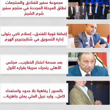
مجموعة سفير للفنادق والمنتجعات
تطلق المرحلة المجددة في منتجع سفير
شرم الشيخ
إضافة قوية للفندق.. إسلام ناجي يتولى
إدارة التسويق في شتايجنبرجر الهرم
بعد صدمة اعتذار الخطيب.. مجلس
الأهلي يتحرك سريعًا بقراره الأول
بالصور | رفاهية بلا حدود واستعداد
كامل.. وليد نبيل العلي يعلن جاهزية...