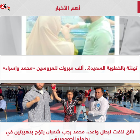
أهم الأخبار
تهنئة بالخطوبة السعيدة.. ألف مبروك للعروسين «محمد وإسراء»
تألق لافت لبطل واعد.. محمد رجب شعبان يتوّج بذهبيتين في
بطولة الجمهورية...