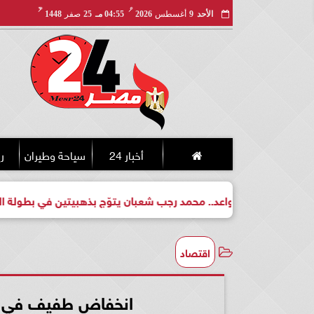
مـ
هـ
الأحد
9
أغسطس
2026
04:55 مـ
25
صفر
1448
أخبار 24
سياحة وطيران
ري
بطل واعد.. محمد رجب شعبان يتوّج بذهبيتين في بطولة الجمهورية لل
اقتصاد
انخفاض طفيف في أ