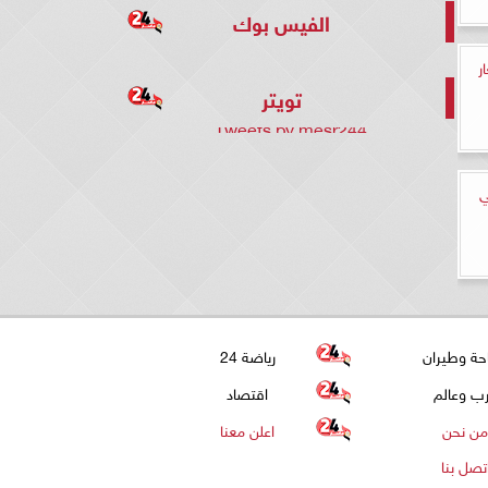
الفيس بوك
ار
تويتر
Tweets by mesr244
ي
حة وطيران
رياضة 24
ب وعالم
اقتصاد
من نحن
اعلن معنا
تصل بنا