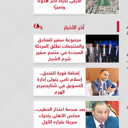
وتميزًا
آخر الأخبار
بة
مجموعة سفير للفنادق
والمنتجعات تطلق المرحلة
المجددة في منتجع سفير
جرام
شرم الشيخ
بنحو 38 جنيها،
وطن»
إضافة قوية للفندق..
إسلام ناجي يتولى إدارة
التسويق في شتايجنبرجر
الهرم
ليوم، نحو
بعد صدمة اعتذار الخطيب..
مجلس الأهلي يتحرك
سريعًا بقراره الأول