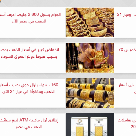
استقرار نسبي في أسعار الذهب.. وعيار 21
الجرام يسجل 2.800 جنيه.. اعرف أس
الذهب في مصر الآن
انخفاض أسعار الذهب اليوم الخميس 70
انخفاض كبير في أسعار الذهب بمصر
بسبب هبوط دولار السوق السوداء
. تعرف على أسعار
160 جنيها.. زلزال قوي يضرب أسعار
الذهب ومفاجأة في عيار 24 الآن
ب في تعاملات
إطلاق أول ماكينة ATM لبيع سبائك
الذهب في مصر