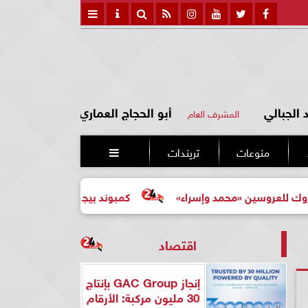
الجبالي
أبو الحجاج العماري
المشرف العام
منوعات
تريندات

ن «محمد وإسراء»
كمبوند بيجونيا: اختيارك الأرقى لحياة أكثر هدو
اقتصاد
إنجاز GAC Group بإنتاج
30 مليون مركبة: الأرقام