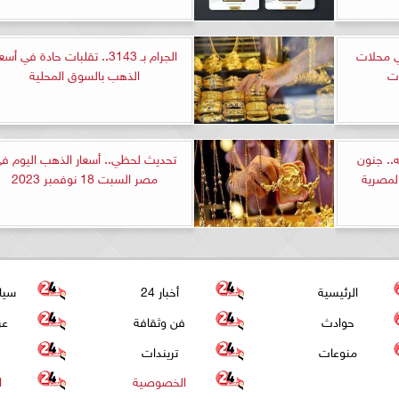
 الذهب عيار 21 في محلات
الجرام بـ 3143.. تقلبات حادة في أسع
ات
الذهب بالسوق المحلية
 إلى 2800 جنيه.. جنون
تحديث لحظي.. أسعار الذهب اليوم ف
لمصرية
مصر السبت 18 نوفمبر 2023
الرئيسية
أخبار 24
سيا
حوادث
فن وثقافة
عر
منوعات
تريندات
الخصوصية
ا