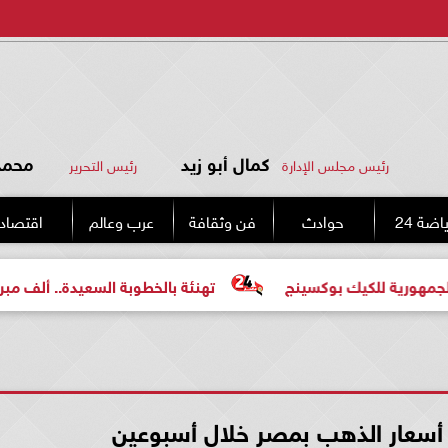
كمال أبو زيد
محمد 
رئيس مجلس الإدارة
رئيس التحرير
اضة 24
حوادث
فن وثقافة
عرب وعالم
اقتصاد
كيك بوكسينج
تهنئة بالخطوبة السعيدة.. ألف مبروك للعروسي
سعار الذهب بمصر خلال أسبوعين