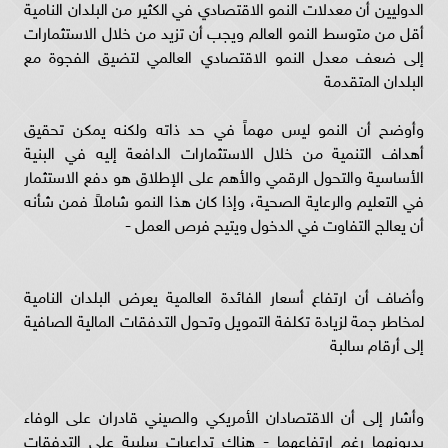
الدوليين أن معدلات النمو الاقتصادي في الكثير من البلدان النامية
أقل من متوسط النمو العالم ويجب أن تزيد من خلال الاستثمارات
إلى ضعف معدل النمو الاقتصادي العالمي لتضيق الفجوة مع
البلدان المتقدمة
وأوضح أن ⁠النمو ليس مهماً في حد ذاته ولكنه يمكن تحقيق
أهداف التنمية من خلال الاستثمارات الدافعة إليه في البنية
الأساسية والتحول الرقمي والأهم على الإطلاق هو دفع الاستثمار
في التعليم والرعاية الصحية، وإذا كان هذا النمو شاملاً فمن شأنه
أن يعالج التفاوت في الدخول ويتيح فرص العمل -
وأضاف أن ارتفاع أسعار الفائدة العالمية يعرض البلدان النامية
لمخاطر جمة لزيادة تكلفة التمويل وتحول التدفقات المالية الصافية
إلى أرقام سالبة
وأشار إلى أن الاقتصادان الأمريكي والصيني قادران على الوفاء
بديونهما رغم ارتفاعهما - ⁠هناك تداعيات سلبية على التدفقات