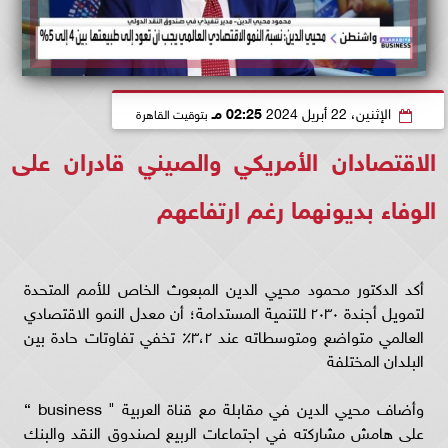
الإثنين، 22 أبريل 2024
02:25 مـ
بتوقيت القاهرة
الاقتصادان الأمريكي والصيني قادران على
الوفاء بديونهما رغم ارتفاعهم
أكد الدكتور محمود محيي الدين المبعوث الخاص للأمم المتحدة
لتمويل أجندة ٢٠٣٠ للتنمية المستدامة؛ أن معدل النمو الاقتصادي
العالمي متواضع ومتوسطاته عند ٣،٢٪؜ تخفي تفاوتات حادة بين
البلدان المختلفة
وأضاف محيي الدين في مقابلة مع قناة العربية " business “
على هامش مشاركته في اجتماعات الربيع لصندوق النقد والبنك