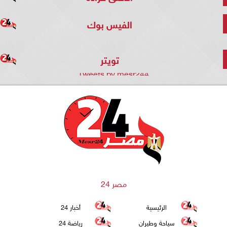
الفيس بوك
تويتر
Tweets by mesr244
مصر 24
الرئيسية
أخبار 24
سياحة وطيران
رياضة 24