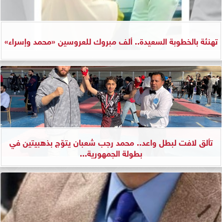
تهنئة بالخطوبة السعيدة.. ألف مبروك للعروسين «محمد وإسراء»
تألق لافت لبطل واعد.. محمد رجب شعبان يتوّج بذهبيتين في
بطولة الجمهورية...