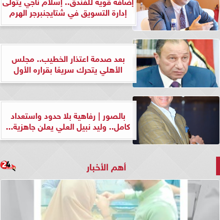
إضافة قوية للفندق.. إسلام ناجي يتولى
إدارة التسويق في شتايجنبرجر الهرم
بعد صدمة اعتذار الخطيب.. مجلس
الأهلي يتحرك سريعًا بقراره الأول
بالصور | رفاهية بلا حدود واستعداد
كامل.. وليد نبيل العلي يعلن جاهزية...
أهم الأخبار