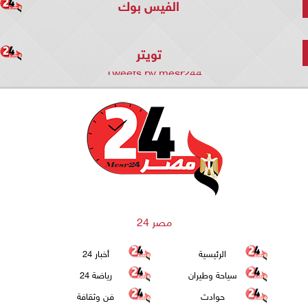
الفيس بوك
تويتر
Tweets by mesr244
مصر 24
الرئيسية
أخبار 24
سياحة وطيران
رياضة 24
حوادث
فن وثقافة