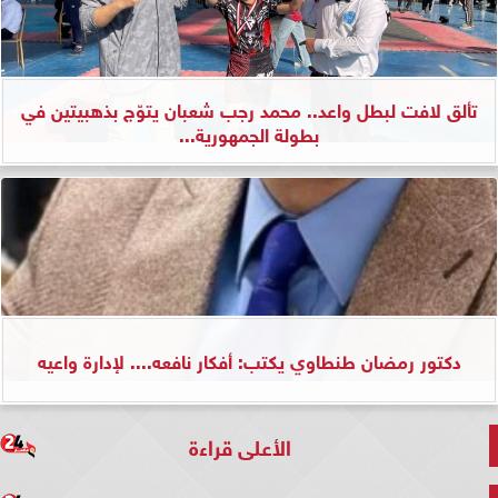
تألق لافت لبطل واعد.. محمد رجب شعبان يتوّج بذهبيتين في
بطولة الجمهورية...
دكتور رمضان طنطاوي يكتب: أفكار نافعه.... لإدارة واعيه
الأعلى قراءة