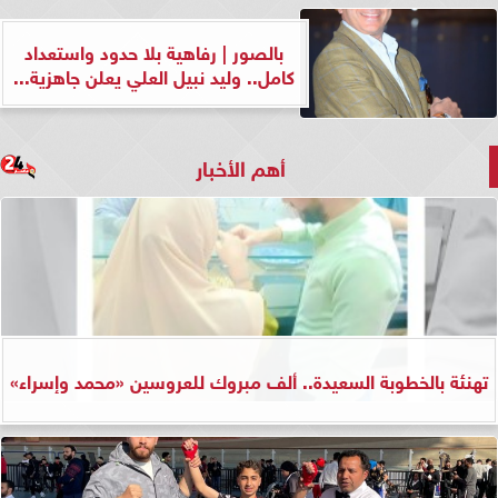
بالصور | رفاهية بلا حدود واستعداد
كامل.. وليد نبيل العلي يعلن جاهزية...
أهم الأخبار
تهنئة بالخطوبة السعيدة.. ألف مبروك للعروسين «محمد وإسراء»