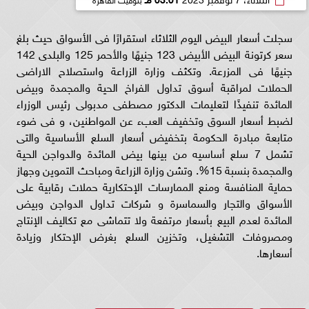
سجلت أسعار البيض اليوم الثلاثاء استقرارًا فى الأسواق حيث بلغ
سعر كرتونة البيض الأبيض 123 جنيهًا والأحمر 125 والبلدى 142
جنيهًا فى المزرعة. ‎وتكثف وزارة الزراعة واستصلاح الاراضى
الحملات لمراقبة أسوق تداول الفراخ الحية والمجمدة وبيض
المائدة تنفيذًا لتعليمات الدكتور مصطفى مدبولى رئيس الوزراء
لضبط أسعار السوق وتخفيف العبء عن المواطنين، و فى ضوء
متابعة مبادرة الحكومة بتخفيض أسعار السلع الأساسية والتى
تشمل 7 سلع أساسيه من بينها بيض المائدة والدواجن الحية
والمجمدة بنسبة 15%. ‎‏‎وتشن وزارة الزراعة ومباحث التموين وجهاز
حماية المنافسة ومنع الممارسات الإحتكارية حملات رقابية على
الأسواق والتجار والسماسرة و شركات تداول الدواجن وبيض
المائدة لعدم البيع بأسعار مرتفعة ولا تتماشى مع تكاليف الإنتاج
ومصروفات التشغيل، وتخزين السلع بغرض الإحتكار وزيادة
أسعارها.