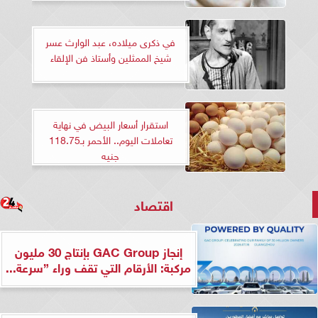
في ذكرى ميلاده، عبد الوارث عسر
شيخ الممثلين وأستاذ فن الإلقاء
استقرار أسعار البيض في نهاية
تعاملات اليوم.. الأحمر بـ118.75
جنيه
اقتصاد
إنجاز GAC Group بإنتاج 30 مليون
مركبة: الأرقام التي تقف وراء ”سرعة...