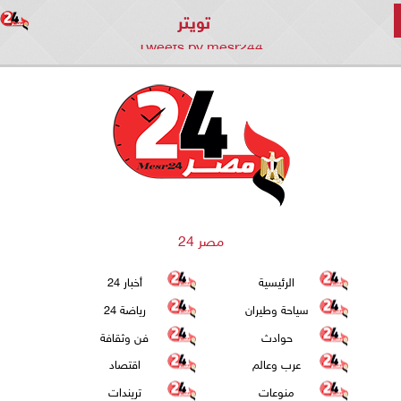
تويتر
Tweets by mesr244
مصر 24
الرئيسية
أخبار 24
سياحة وطيران
رياضة 24
حوادث
فن وثقافة
عرب وعالم
اقتصاد
منوعات
تريندات