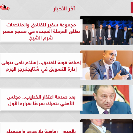
آخر الأخبار
مجموعة سفير للفنادق والمنتجعات
تطلق المرحلة المجددة في منتجع سفير
شرم الشيخ
إضافة قوية للفندق.. إسلام ناجي يتولى
إدارة التسويق في شتايجنبرجر الهرم
بعد صدمة اعتذار الخطيب.. مجلس
الأهلي يتحرك سريعًا بقراره الأول
بالصور | رفاهية بلا حدود واستعداد