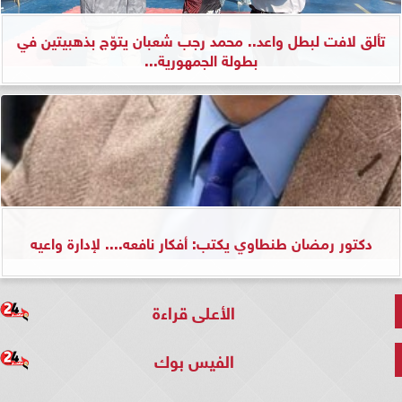
تألق لافت لبطل واعد.. محمد رجب شعبان يتوّج بذهبيتين في
بطولة الجمهورية...
دكتور رمضان طنطاوي يكتب: أفكار نافعه.... لإدارة واعيه
الأعلى قراءة
الفيس بوك