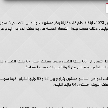
سجلت أسعار الدواجن البيضاء اليوم الاثنين 6 نوفمبر 2023، ارتفاعًا طفيفًا، مقارنة بآخر مستويات لها أمس الأحد، حيث سج
ر الدواجن البيضاء 68 جنيها للكيلو بدلا من 67 جنيها، وذلك حسب جدول الأسعار المعلنة في بورصات الدواجن اليوم ف
وسجلت الدواجن البيضاء اليوم الاثنين ارتفاعًا جديدًا، لتصل إلى 68 جنيهًا للكيلو، بعدما سجلت أمس 67 جنيهًا للكيلو
اوح بين 5 و10 جنيهات حسب المنطقة.
وحسب الأسعار المعلنة داخل بورصة الدواجن، سجلت الدواجن الساسو مستوى يتراوح بين 92 و93 جنيهًا للكيلو، فيما س
وسجل سعر كتكوت أبيض شركات بين 32 جنيه و37 جنيه، كما يتراوح سعر كتكوت أبيض قطعان بين 30 و30.25 جنيه، و