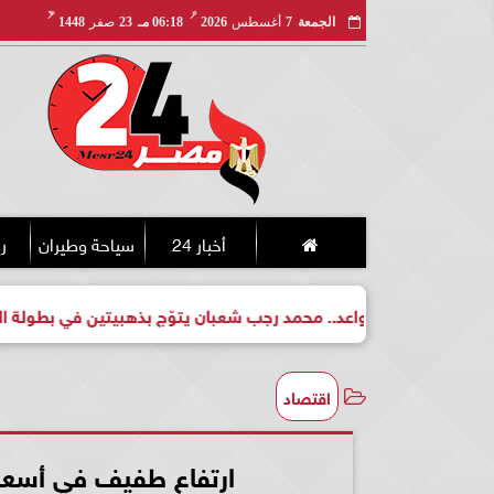
مـ
هـ
الجمعة
7
أغسطس
2026
06:18 مـ
23
صفر
1448
أخبار 24
سياحة وطيران
ري
فت لبطل واعد.. محمد رجب شعبان يتوّج بذهبيتين في بطولة الجمهورية
اقتصاد
ارتفاع طفيف في أسعار الدواج