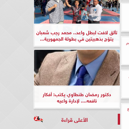
تألق لافت لبطل واعد.. محمد رجب شعبان
يتوّج بذهبيتين في بطولة الجمهورية...
وم
دكتور رمضان طنطاوي يكتب: أفكار
نافعه.... لإدارة واعيه
جن والبيض اليوم الاثنين 8
الأعلى قراءة