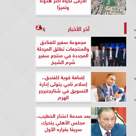
وتميزًا
آخر الأخبار
ل
ي
مجموعة سفير للفنادق
والمنتجعات تطلق المرحلة
المجددة في منتجع سفير
شرم الشيخ
 داخل
إضافة قوية للفندق..
إسلام ناجي يتولى إدارة
التسويق في شتايجنبرجر
الهرم
جلت
بعد صدمة اعتذار الخطيب..
مجلس الأهلي يتحرك
سريعًا بقراره الأول
يتراوح