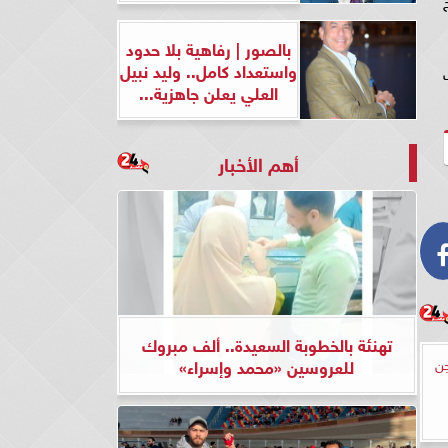
بالصور | رفاهية بلا حدود
واستعداد كامل.. وليد نبيل
كوت
العلي يعلن جاهزية...
أهم الأخبار
تهنئة بالخطوبة السعيدة.. ألف مبروك
اجن
للعروسين «محمد وإسراء»