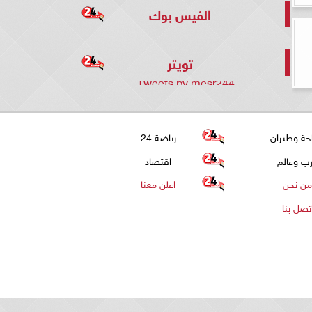
الفيس بوك
تويتر
Tweets by mesr244
حة وطيران
رياضة 24
ب وعالم
اقتصاد
من نحن
اعلن معنا
تصل بنا