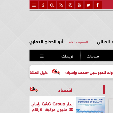
الجبالي
أبو الحجاج العماري
المشرف العام
منوعات
تريندات

وسين «محمد وإسراء»
دليل المشتري لأول مرة لاختيار مشروع
اقتصاد
إنجاز GAC Group بإنتاج
30 مليون مركبة: الأرقام