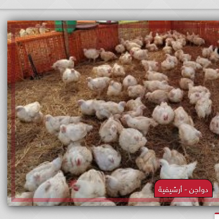
دواجن - أرشيفية