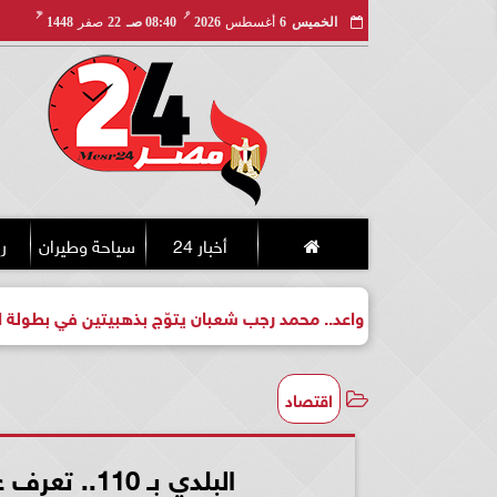
مـ
هـ
الخميس
6
أغسطس
2026
08:40 صـ
22
صفر
1448
أخبار 24
سياحة وطيران
ري
 لبطل واعد.. محمد رجب شعبان يتوّج بذهبيتين في بطولة الجمهورية ل
اقتصاد
البلدي بـ 110.. تعرف على أسعار الدواجن اليوم فى الأسواق