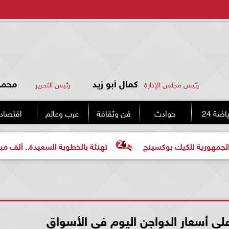
كمال أبو زيد
محمد 
رئيس مجلس الإدارة
رئيس التحرير
اضة 24
حوادث
فن وثقافة
عرب وعالم
اقتصاد
لكيك بوكسينج
تهنئة بالخطوبة السعيدة.. ألف مبروك للعروس