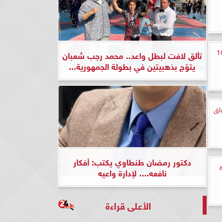
 والكتاكيت اليوم الأحد 10
تألق لافت لبطل واعد.. محمد رجب شعبان
يتوّج بذهبيتين في بطولة الجمهورية...
اق
دكتور رمضان طنطاوي يكتب: أفكار
نافعه.... لإدارة واعيه
الأعلى قراءة