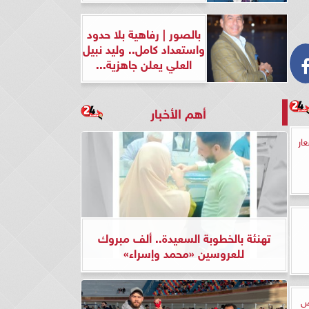
بالصور | رفاهية بلا حدود
واستعداد كامل.. وليد نبيل
العلي يعلن جاهزية...
أهم الأخبار
ار
تهنئة بالخطوبة السعيدة.. ألف مبروك
للعروسين «محمد وإسراء»
ض