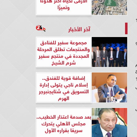
وتميزًا
كيلو، والبلدى بسعر 110
آخر الأخبار
مجموعة سفير للفنادق
كيلو
والمنتجعات تطلق المرحلة
المجددة في منتجع سفير
شرم الشيخ
22/9/2023 حتى 12/10/2023 تم
الذرة
إضافة قوية للفندق..
ولار وأيضا إضافات أعلاف بحوالي 15
إسلام ناجي يتولى إدارة
جمالي
التسويق في شتايجنبرجر
الهرم
بعد صدمة اعتذار الخطيب..
مجلس الأهلي يتحرك
سريعًا بقراره الأول