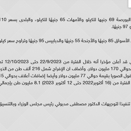
سجلت أسعار الدواجن البيضاء اليوم الأربعاء فى البورصة 69 جنيها للكيلو والأمهات 65 جنيهًا لل
أما أسعار أجزاء الدواجن فقد سجل كيلو الأوراك فى الأسواق 85 جنيهًا والأجنحة 55 جنيهًا والدبابيس 95 جنيهًا وتراوح سعر 
‏‎كان السيد القصير وزير الزراعة واستصلاح الأراضي قد أعلن مؤخرا أنه خلال الفترة من 
الإفراج عن 319 ألف طن من الذرة وفول الصويا بحوالي 170 مليون دولار. ‏‎وأضاف ان الإفراج شمل 216 ألف طن من 
بحوالي 78 مليون دولار وحوالي 103 ألف طن من فول الصويا بقيمة حوالي 77 مليون د
مليون دولار ليصل إجمالي ما تم الإفراج عنه خلال الفترة من (16 أكتوبر2022 حتى 12 أكتوبر 2023) 8.1 مليون طن بإ
 تنفيذا لتوجيهات الدكتور مصطفى مدبولي رئيس مجلس الوزراء وبالتنسيق