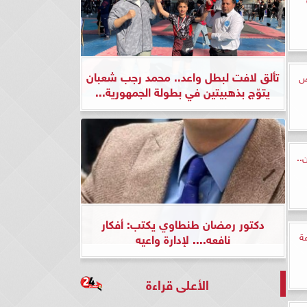
تألق لافت لبطل واعد.. محمد رجب شعبان
ض
يتوّج بذهبيتين في بطولة الجمهورية...
..
دكتور رمضان طنطاوي يكتب: أفكار
عة
نافعه.... لإدارة واعيه
الأعلى قراءة