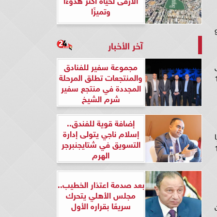
وتميزًا
 جنيهًا بحسب كل منطقة، والساسو 97
آخر الأخبار
مجموعة سفير للفنادق
والمنتجعات تطلق المرحلة
وفول الصويا بحوالى 133
المجددة في منتجع سفير
شرم الشيخ
إضافة قوية للفندق..
إسلام ناجي يتولى إدارة
ويا
التسويق في شتايجنبرجر
ا تم الإفراج عنه خلال الفترة من (16
الهرم
بعد صدمة اعتذار الخطيب..
مجلس الأهلي يتحرك
سريعًا بقراره الأول