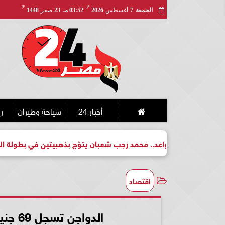
مـ
هـ
الجمعة
7
أغسطس
2026
03:52 مـ
23
صفر
1448
أخبار 24
سياحة وطيران
ري
بطل واعد.. محمد رجب شعبان يتوّج بذهبيتين في بطولة الجمهورية لل
اقتصاد
الدواجن تسجل 69 جنيها للكيلو فى المزرعة و80 للمستهلك