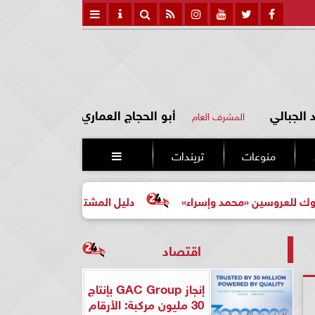
الجبالي
أبو الحجاج العماري
المشرف العام
منوعات
تريندات

ن «محمد وإسراء»
دليل المشتري لأول مرة لاختيار مشروع عق
اقتصاد
إنجاز GAC Group بإنتاج
30 مليون مركبة: الأرقام