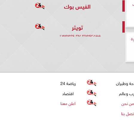
ف
الفيس بوك
تويتر
Tweets by mesr244
ة
حة وطيران
رياضة 24
ب وعالم
اقتصاد
من نحن
اعلن معنا
تصل بنا