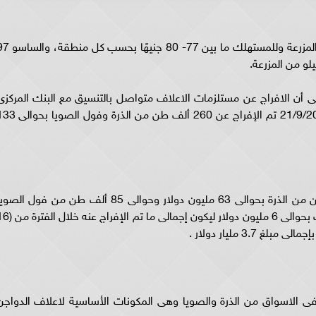
سجلت أسعار الدواجن البيضاء اليوم 69 جنيهًا فى المزرعة وللمستهلك ما بين 77- 80
ضى أن الافراج عن مستلزمات الاعلاف متواصل بالتنسيق مع البنك المركزى
مشيرا إلى أنه خلال الفترة من 8/9/2023 حتى 21/9/2023 تم الإفراج عن 260 ألف طن من الذرة 
وأضاف وزير الزراعة أن الإفراج شمل 175 ألف طن من الذرة بحوالى 63 مليون دولار وحوالى 85 ألف طن من فول الص
بقيمة حوالى 64 مليون دولار وأيضا اضافات اعلاف بحوالى 6 مليون دولار ليكون إجمالى م
فى الاسواق من الذرة والصويا وهى المكونات الأساسية لاعلاف الدواجن