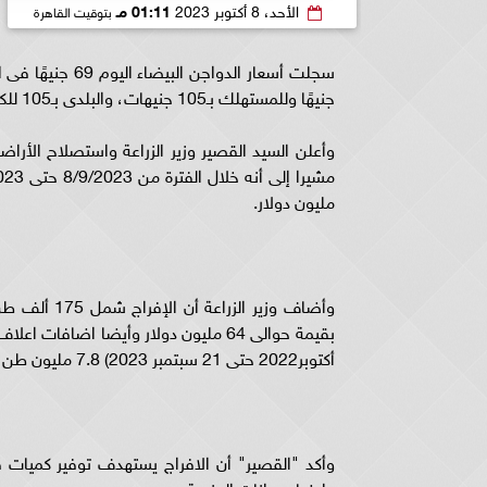
الأحد، 8 أكتوبر 2023
01:11 مـ
بتوقيت القاهرة
جنيهًا وللمستهلك بـ105 جنيهات، والبلدى بـ105 للكيلو من المزرعة.
وأعلن السيد القصير وزير الزراعة واستصلاح الأرا
مليون دولار.
أكتوبر2022 حتى 21 سبتمبر 2023) 7.8 مليون طن بإجمالى مبلغ 3.7 مليار دولار .
وأكد "القصير" أن الافراج يستهدف توفير كميات 
وايضا حيوانات المزرعة.