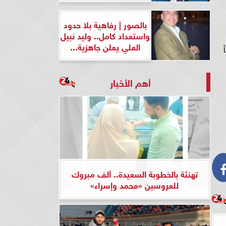
بالصور | رفاهية بلا حدود
واستعداد كامل.. وليد نبيل
العلي يعلن جاهزية...
أهم الأخبار
تهنئة بالخطوبة السعيدة.. ألف مبروك
للعروسين «محمد وإسراء»