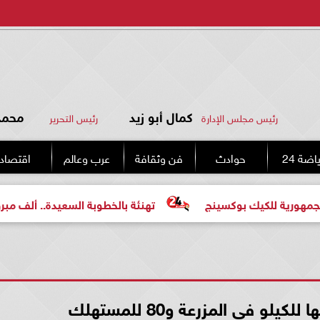
كمال أبو زيد
محمد 
رئيس مجلس الإدارة
رئيس التحرير
اضة 24
حوادث
فن وثقافة
عرب وعالم
اقتصاد
كيك بوكسينج
تهنئة بالخطوبة السعيدة.. ألف مبروك للعروسي