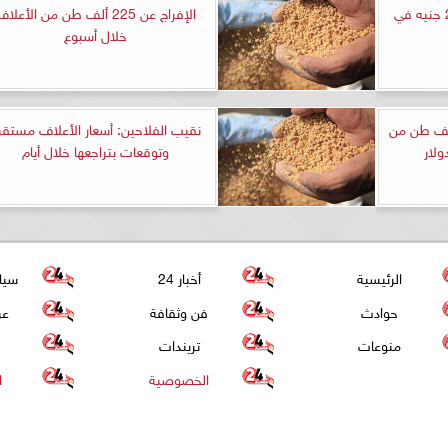
سعر كيلو اللحوم يبدأ من 200 جنيه في
الإفراج عن 225 ألف طن من الأعلا
خلال أسبوع
 تعلن الإفراج عن 237 ألف طن من
نقيب الفلاحين: أسعار الأعلاف مستقر
وتوقعات بتراجعها خلال أيام
الرئيسية
أخبار 24
سيا
حوادث
فن وثقافة
عر
منوعات
تريندات
الخصوصية
ا