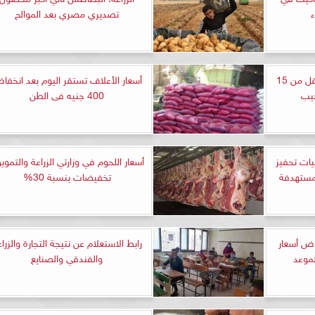
ء
تصديري مصري بعد الموالح
متى تنخفض أسعار البصل لأقل من 15
أسعار الأعلاف تستقر اليوم بعد انخفا
جيب
400 جنيه فى الطن
يات تحفيز
أسعار اللحوم في وزارتي الزراعة والتموين
لمستهدفة
تخفيضات بنسبة 30%
اض أسعار
رابط الاستعلام عن نتيجة التجارة والزرا
لموعد
والفندقي والصنايع