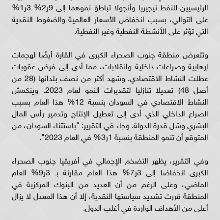
الرئيسيين للنفط نيجيريا وأنجولا تباطؤ نموهما إلى 9ر2% 3ر1%
على التوالي، بسبب انخفاض الأسعار العالمية والضغوط النقدية
التي تؤثر على الأنشطة النفطية وغير النفطية.
وتتعرض منطقة جنوب الصحراء الكبرى في القارة أيضًا لهجمات
إرهابية وصراعات داخلية وانقلابات، مما أدى إلى فرض عقوبات
عطلت النشاط الاقتصادي. وشهد أكثر من نصف بلدانها (28 من
أصل 48) تعديلا تنازليا لتقديرات النمو لعام 2023. وينكمش
النشاط الاقتصادي في السودان بنسبة 12% هذا العام بسبب
الصراع الداخلي الذي أدى إلى تعطيل الإنتاج وتدمير رأس المال
البشري وشل قدرة الدولة. وجاء في التقرير: "باستثناء السودان، من
المتوقع أن تنمو المنطقة بنسبة 1ر3% في العام 2023".
وفي التقرير، يظهر التضخم الإجمالي في أفريقيا جنوب الصحراء
الكبرى انخفاضا إلى 3ر7% هذا العام مقارنة بـ 3ر9% العام
الماضي، وعلى الرغم من أن العديد من البنوك المركزية في
المنطقة قررت تشديد سياستها النقدية، إلا أن هذا المعدل لا يزال
أعلى من الأهداف الواردة في أغلب الدول.