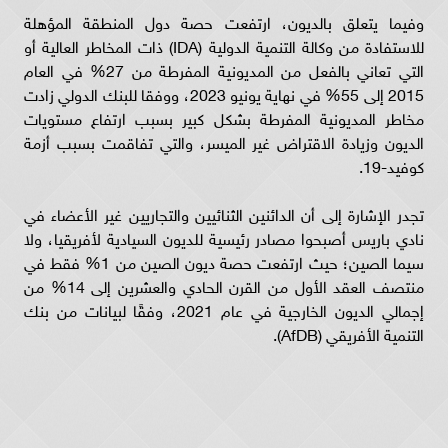
وفيما يتعلق بالديون، ارتفعت حصة دول المنطقة المؤهلة
للاستفادة من وكالة التنمية الدولية (IDA) ذات المخاطر العالية أو
التي تعاني بالفعل من المديونية المفرطة من 27% في العام
2015 إلى 55% في نهاية يونيو 2023، ووفقا للبنك الدولي زادت
مخاطر المديونية المفرطة بشكل كبير بسبب ارتفاع مستويات
الديون وزيادة الاقتراض غير الميسر، والتي تفاقمت بسبب أزمة
كوفيد-19.
تجدر الإشارة إلى أن الدائنين الثنائيين والتجاريين غير الأعضاء في
نادي باريس أصبحوا مصادر رئيسية للديون السيادية لأفريقيا، ولا
سيما الصين؛ حيث ارتفعت حصة ديون الصين من 1% فقط في
منتصف العقد الأول من القرن الحادي والعشرين إلى 14% من
إجمالي الديون الخارجية في عام 2021، وفقًا لبيانات من بنك
التنمية الأفريقي (AfDB).