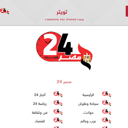
تويتر
Tweets by mesr244
مصر 24
الرئيسية
أخبار 24
سياحة وطيران
رياضة 24
حوادث
فن وثقافة
عرب وعالم
اقتصاد