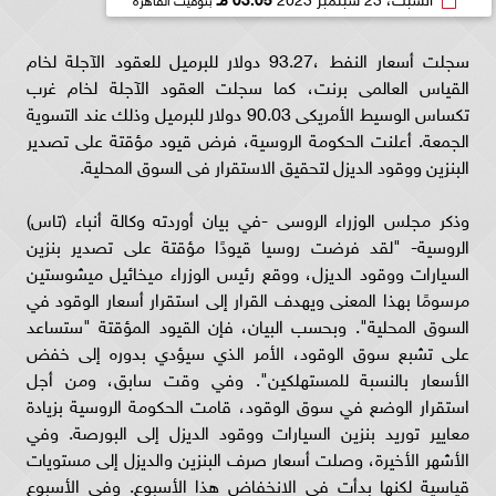
سجلت أسعار النفط ،93.27 دولار للبرميل للعقود الآجلة لخام
القياس العالمى برنت، كما سجلت العقود الآجلة لخام غرب
تكساس الوسيط الأمريكى 90.03 دولار للبرميل وذلك عند التسوية
الجمعة. أعلنت الحكومة الروسية، فرض قيود مؤقتة على تصدير
البنزين ووقود الديزل لتحقيق الاستقرار فى السوق المحلية.
وذكر مجلس الوزراء الروسى -في بيان أوردته وكالة أنباء (تاس)
الروسية- "لقد فرضت روسيا قيودًا مؤقتة على تصدير بنزين
السيارات ووقود الديزل، ووقع رئيس الوزراء ميخائيل ميشوستين
مرسومًا بهذا المعنى ويهدف القرار إلى استقرار أسعار الوقود في
السوق المحلية". وبحسب البيان، فإن القيود المؤقتة "ستساعد
على تشبع سوق الوقود، الأمر الذي سيؤدي بدوره إلى خفض
الأسعار بالنسبة للمستهلكين". وفي وقت سابق، ومن أجل
استقرار الوضع في سوق الوقود، قامت الحكومة الروسية بزيادة
معايير توريد بنزين السيارات ووقود الديزل إلى البورصة. وفي
الأشهر الأخيرة، وصلت أسعار صرف البنزين والديزل إلى مستويات
قياسية لكنها بدأت في الانخفاض هذا الأسبوع. وفي الأسبوع