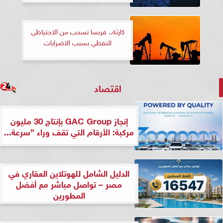
كارثة.. فرنسا تسحب من الاحتياطي
النفطي بسبب الاضرابات
اقتصاد
إنجاز GAC Group بإنتاج 30 مليون
مركبة: الأرقام التي تقف وراء ”سرعة...
الدليل الشامل للهوتلاين العقاري في
مصر – تواصل مباشر مع أفضل
المطورين