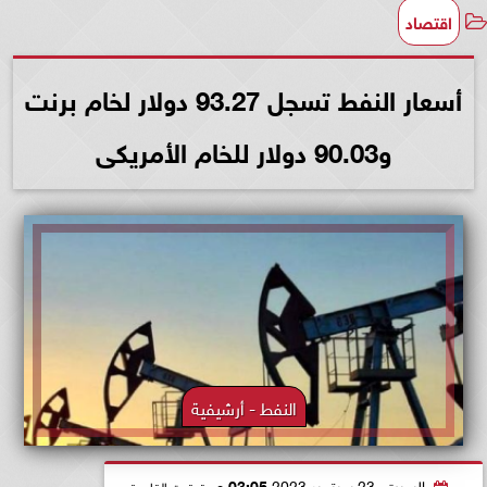
اقتصاد
أسعار النفط تسجل 93.27 دولار لخام برنت
و90.03 دولار للخام الأمريكى
النفط - أرشيفية
السبت، 23 سبتمبر 2023
03:05 مـ
بتوقيت القاهرة