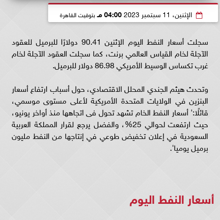
الإثنين، 11 سبتمبر 2023
04:00 مـ
بتوقيت القاهرة
سجلت أسعار النفط اليوم الإثنين 90.41 دولارًا للبرميل للعقود
الآجلة لخام القياس العالمي برنت، كما سجلت العقود الآجلة لخام
غرب تكساس الوسيط الأمريكي 86.98 دولار للبرميل.
وتحدث هيثم الجندي المحلل الاقتصادي، حول أسباب ارتفاع أسعار
البنزين في الولايات المتحدة الأمريكية لأعلى مستوى موسمي،
قائلًا:' أسعار النفط الخام تشهد تحول فى اتجاهها منذ أواخر يونيو،
حيث ارتفعت لحوالي 25%، والفضل يرجع لقرار المملكة العربية
السعودية في إعلان تخفيض طوعي في إنتاجها من النفط مليون
برميل يوميا'.
أسعار النفط اليوم