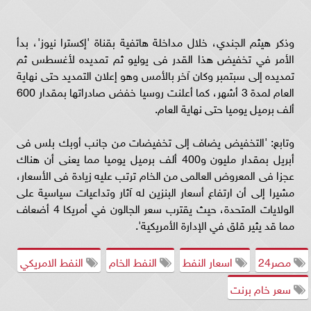
وذكر هيثم الجندي، خلال مداخلة هاتفية بقناة 'إكسترا نيوز'، بدأ
الأمر في تخفيض هذا القدر فى يوليو ثم تمديده لأغسطس ثم
تمديده إلى سبتمبر وكان آخر بالأمس وهو إعلان التمديد حتى نهاية
العام لمدة 3 أشهر، كما أعلنت روسيا خفض صادراتها بمقدار 600
ألف برميل يوميا حتى نهاية العام.
وتابع: 'التخفيض يضاف إلى تخفيضات من جانب أوبك بلس فى
أبريل بمقدار مليون و400 ألف برميل يوميا مما يعنى أن هناك
عجزا فى المعروض العالمى من الخام ترتب عليه زيادة فى الأسعار،
مشيرا إلى أن ارتفاع أسعار البنزين له آثار وتداعيات سياسية على
الولايات المتحدة، حيث يقترب سعر الجالون في أمريكا 4 أضعاف
مما قد يثير قلق في الإدارة الأمريكية'.
مصر24
اسعار النفط
النفط الخام
النفط الامريكي
سعر خام برنت