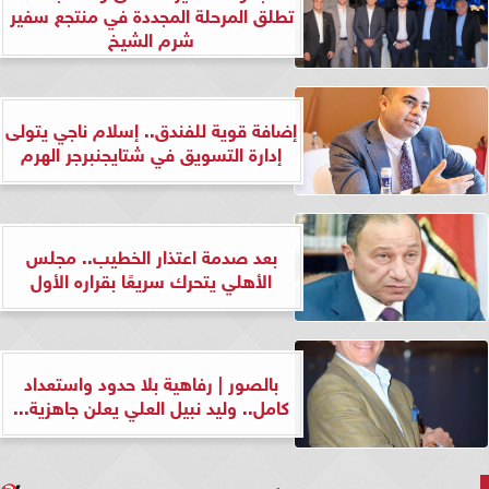
تطلق المرحلة المجددة في منتجع سفير
شرم الشيخ
إضافة قوية للفندق.. إسلام ناجي يتولى
إدارة التسويق في شتايجنبرجر الهرم
بعد صدمة اعتذار الخطيب.. مجلس
الأهلي يتحرك سريعًا بقراره الأول
بالصور | رفاهية بلا حدود واستعداد
كامل.. وليد نبيل العلي يعلن جاهزية...