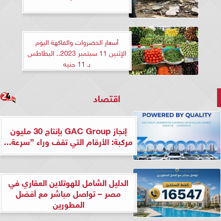
أسعار الخضروات والفاكهة اليوم
الإثنين 11 سبتمبر 2023.. البطاطس
بـ 11 جنيه
اقتصاد
إنجاز GAC Group بإنتاج 30 مليون
مركبة: الأرقام التي تقف وراء ”سرعة...
الدليل الشامل للهوتلاين العقاري في
مصر – تواصل مباشر مع أفضل
المطورين