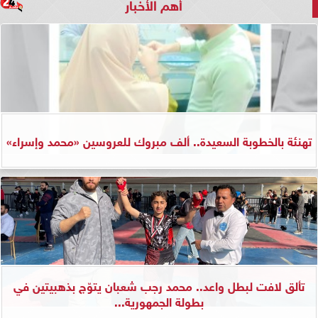
أهم الأخبار
تهنئة بالخطوبة السعيدة.. ألف مبروك للعروسين «محمد وإسراء»
تألق لافت لبطل واعد.. محمد رجب شعبان يتوّج بذهبيتين في
بطولة الجمهورية...