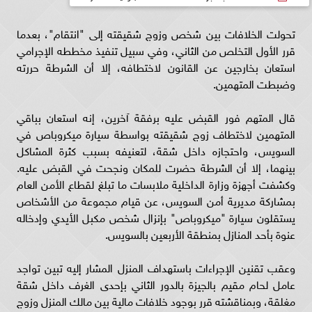
تحولت الخلافات بين شخص وزوج شقيقته إلى "انتقام"، بعدما
قرر الأول التخلص من الثاني، وفي سبيل تنفيذ مخططه الإجرامي
استعان بخارجين عن القانون لاختطافه، إلا أن الشرطة حررته
وضبطت المتهمين.
قال المتهم فور القبض عليه برفقة آخرين، إنه استعان بباقي
المتهمين لاختطاف زوج شقيقته بواسطة سيارة ميكروباص في
السويس، واحتجازه داخل شقة، لتعنيفه بسبب كثرة المشاكل
بينهما، إلا أن الشرطة حضرت للمكان ونجحت في القبض عليه.
وكشفت أجهزة وزارة الداخلية ملابسات ما تبلغ لقطاع الأمن العام
بمشاركة مديرية أمن السويس، عن قيام مجموعة من الأشخاص
يستقلون سيارة "ميكروباص" بإنزال شخص مكبل الأيدي وإدخاله
عنوة بأحد المنازل بمنطقة الأربعين بالسويس.
وعقب تقنين الإجراءات باستهداف المنزل المشار إليه تبين تواجد
عامل لحام مقيم بالجيزة بالدور الثاني بإحدى الغرف داخل شقة
مغلقة، وبمناقشته قرر بوجود خلافات مالية بين مالك المنزل وزوج