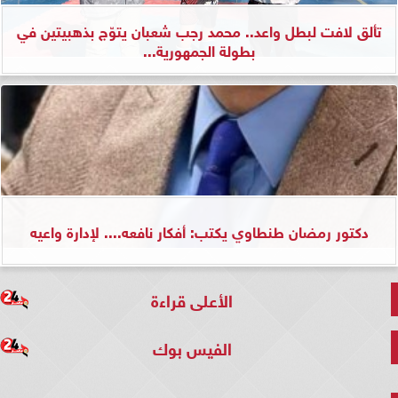
تألق لافت لبطل واعد.. محمد رجب شعبان يتوّج بذهبيتين في
بطولة الجمهورية...
دكتور رمضان طنطاوي يكتب: أفكار نافعه.... لإدارة واعيه
الأعلى قراءة
الفيس بوك