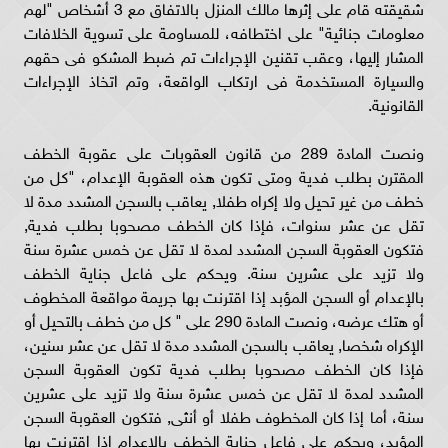
شقيقته قام على إثرها مالك المنزل بالاتفاق مع 3 أشخاص "لهم
معلومات جنائية" على اختطافه، للمساومة على تسوية الخلافات
المشار إليها، وعقب تقنين الإجراءات تم ضبط المشكو فى حقهم
والسيارة المستخدمة فى ارتكاب الواقعة، وتم اتخاذ الإجراءات
القانونية.
ونصت المادة 289 من قانون العقوبات على عقوبة الخطف
المقترن بطلب فدية ومتى تكون هذه العقوبة الإعدام، "كل من
خطف من غير تحيل ولا إكراه طفلا, يعاقب بالسجن المشدد مدة لا
تقل عن عشر سنوات، فإذا كان الخطف مصحوبا بطلب فدية,
فتكون العقوبة السجن المشدد لمدة لا تقل عن خمس عشرة سنة
ولا تزيد على عشرين سنة. ويحكم على فاعل جناية الخطف
بالإعدام أو السجن المؤبد إذا اقترنت بها جريمة مواقعة المخطوف
أو هتك عرضه، ونصت المادة 290 على " كل من خطف بالتحيل أو
الإكراه شخصا, يعاقب بالسجن المشدد مدة لا تقل عن عشر سنين،
فإذا كان الخطف مصحوبا بطلب فدية تكون العقوبة السجن
المشدد لمدة لا تقل عن خمس عشرة سنة ولا تزيد على عشرين
سنة، أما إذا كان المخطوف طفلا أو أنثى, فتكون العقوبة السجن
المؤبد، ويحكم على فاعل جناية الخطف بالإعدام إذا اقترنت بها