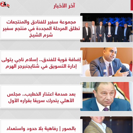
آخر الأخبار
مجموعة سفير للفنادق والمنتجعات
تطلق المرحلة المجددة في منتجع سفير
شرم الشيخ
إضافة قوية للفندق.. إسلام ناجي يتولى
إدارة التسويق في شتايجنبرجر الهرم
بعد صدمة اعتذار الخطيب.. مجلس
الأهلي يتحرك سريعًا بقراره الأول
بالصور | رفاهية بلا حدود واستعداد