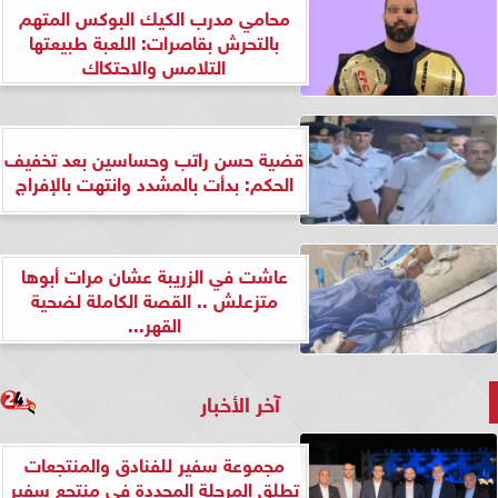
محامي مدرب الكيك البوكس المتهم
بالتحرش بقاصرات: اللعبة طبيعتها
التلامس والاحتكاك
قضية حسن راتب وحساسين بعد تخفيف
الحكم: بدأت بالمشدد وانتهت بالإفراج
عاشت في الزريبة عشان مرات أبوها
متزعلش .. القصة الكاملة لضحية
القهر...
آخر الأخبار
مجموعة سفير للفنادق والمنتجعات
تطلق المرحلة المجددة في منتجع سفير