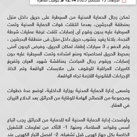
تمكن رجال الحماية المدنية من السيطرة على حريق داخل منزل
بمنطقة البدرشين، بعدما انتقلت قوات الحماية المدنية وتمت
السيطرة عليه بدون وقوع أى إصابات. تلقت غرفة عمليات شرطة
النجدة، بلاغا يفيد بنشوب حريق داخل منزل فى منطقة البدرشين ،
وتم الدفع بـ 3 سيارات إطفاء لمكان الحريق، وفرض كردون أمنى
بمحيط الحريق لمحاصرته ومنع امتداده وتمت السيطرة عليه دون
إصابات، ويقوم رجال المباحث بمناقشة شهود العيان وتفريغ
كاميرات المراقبة للوقوف على ملابسات الواقعة وتم اتخاذ
الإجراءات القانونية اللازمة تجاه الواقعة.
وتسعى إدارة الحماية المدنية بوزارة الداخلية، لوضع عدة خطوات
ومجموعة من النصائح الهامة للوقاية من الحرائق بعد اندلاع النيران
في العقار.
وأوضحت إدارة الحماية المدنية أنه للحماية من الحرائق يجب اتباع
أسس وقواعد السلامة، ومنها: 1- التأكد من تعليمات التشغيل
الخاصة بكل جهاز كهربى قبل تشغيله. 2- افصل التيار الكهربى عند