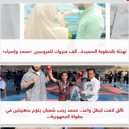
تهنئة بالخطوبة السعيدة.. ألف مبروك للعروسين «محمد وإسراء»
تألق لافت لبطل واعد.. محمد رجب شعبان يتوّج بذهبيتين في
بطولة الجمهورية...