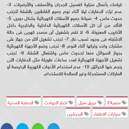
قيامك بأعمال منزلية كغسيل الجدران والأسقف والأرضيات. 3-
عدم ترك الدفايات ليلا أثناء نوم جميع القاطنين بالشقة لتجنب
حدوث ماس. 4- صيانة جميع الأسلاك الكهربائية بشكل دورى. 5-
التأكد من أن كل الأسلاك الكهربائية الداخلية والخارجية داخل
الأنابيب المعزولة. 6- لا تقم بتشغيل أى مصدر كهربى فى حالة
الاشتباه فى وجود تسرب غاز. 7- تجنب تشغيل أكثر من جهاز على
مشترك واحد وتركها أثناء النوم. 8- تجنب وضع الأجهزة الكهربائية
بجوار السوائل منعا لحدوث ماس واشتعال الشقة. 9- تجنب
تشغيل الأجهزة الكهربائية لعدد ساعات طويلة مثل الدفايات التى
ينجم عنها الحرائق. 10- عدم استخدام الأدوات الكهربية الرخيصة أو
الماركات المستحدثة وغير الصالحة للاستخدام.
مصر24
حريق منزل
اخبار الحوادث
الحماية المدنية
سيارات الاطفاء
البدرشين