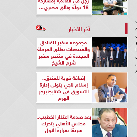
18 دولة وتألّق مصري...
م
آخر الأخبار
مجموعة سفير للفنادق
ر
والمنتجعات تطلق المرحلة
وبدأ صاحب الـ31 عاما
المجددة في منتجع سفير
يل هدف
شرم الشيخ
ة
إضافة قوية للفندق..
إسلام ناجي يتولى إدارة
التسويق في شتايجنبرجر
الهرم
بعد صدمة اعتذار الخطيب..
مجلس الأهلي يتحرك
سريعًا بقراره الأول