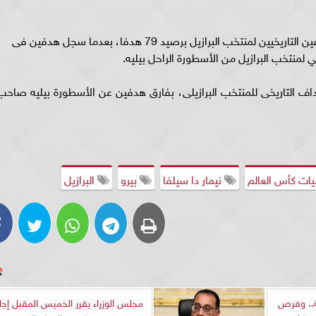
وانفرد البرازيلي نيمار دا سيلفا، بصدارة قائمة الهدافين التاريخيين لمنتخب البرازيل برصيد 79 هدفا، بعدما سجل هدفين فى
ي لمنتخب البرازيل من الأسطورة الراحل بيليه.
فا دوليا ليصبح الهداف التاريخى للمنتخب البرازيلى، بفارق هدفين عن الأسطورة بيليه صاح
ت كأس العالم
نيمار دا سيلفا
بيرو
البرازيل
ية.. وفرص
مجلس الوزراء يقرر الخميس المقبل إجا