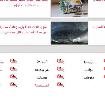
بختام تعاملات اليوم الثلاثاء
ة المدرب
شهيد العاصفة دانيال.. وفاة أحمد نجا
ابن محافظة المنيا خلال عمله في ليبي
الرئيسية
أخبار 24
سيا
حوادث
فن وثقافة
عر
منوعات
تريندات
الخصوصية
ا