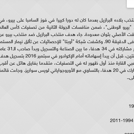
تخب بلاده البرازيل بعدما كان له دورا كبيرا في فوز السامبا على بيرو، في
ة لكأس العالم 2026 على استاد "بيرو الوطنى"، ضمن منافسات الجولة الثانية من تصفيات كأس العال
الوقت الأصلي بثوان معدودة. جاء هدف منتخب البرازيل ضد منتخب بيرو عن
طريقه ماركينيوس بعد عرضية نيمار من ركلة ركنية فى الدقيقة 90. وكشفت شبكة "أوبتا" للإحصائيات عن تألق نيمار المستم
في تصفيات أمريكا الجنوبية المؤهلة للمونديال عبر مشاركته في 34 هدفا، ما بين الصناعة والتسجيل 
رحلته في التصفيات عام 2015 بمشاركته ضد الأرجنتين، قبل أن يبدأ إسهاماته أمام الإكوادور في سبتمبر 2016 بتسج
عبي القارة منذ أول ظهور له في التصفيات، متقدما بفارق هائل عن أقرب
ملاحقيه، وهو التشيلي أليكسيس سانشيز، الذي شارك في 20 هدفا، بالتساوي مع الأوروجواياني لويس سواريز. وجاءت قائم
ى..