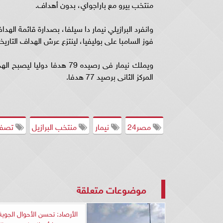
منتخب بيرو مع باراجواي، بدون أهداف.
فوز السامبا على بوليفيا، لينتزع عرش الهداف التاريخ
ويملك نيمار فى رصيده 79 هد
المركز الثانى برصيد 77 هدفا.
مصر24
نيمار
منتخب البرازيل
تصفيا
موضوعات متعلقة
الأرصاد: تحسن الأحوال الجو