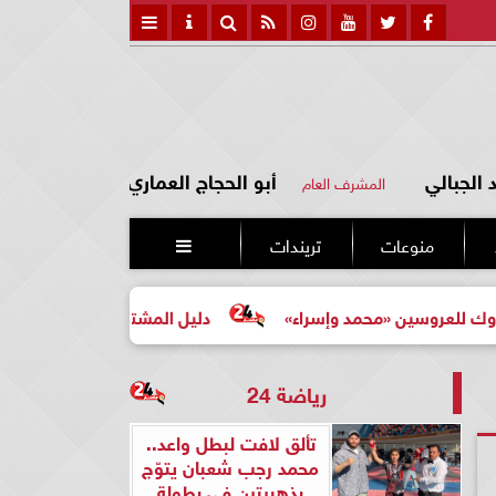
الجبالي
أبو الحجاج العماري
المشرف العام
منوعات
تريندات

ن «محمد وإسراء»
دليل المشتري لأول مرة لاختيار مشروع عق
رياضة 24
تألق لافت لبطل واعد..
محمد رجب شعبان يتوّج
بذهبيتين في بطولة