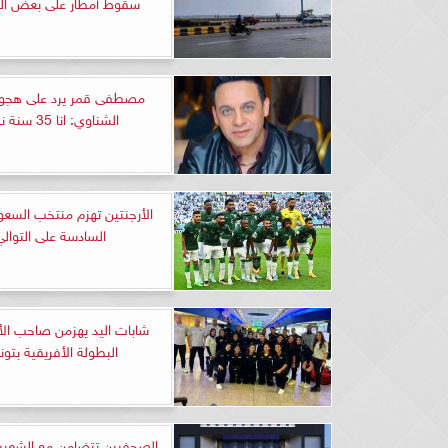
سقوط أمطار على بعض ال
مصطفى قمر يرد على هجو
الشناوي: انا 35 سنة نجاح
الأرجنتين تهزم منتخب السعود
السادسة على التوالي
شابات اليد يهزمن صاحب ا
البطولة الأفريقية بتو
الصحفيين تتضامن مع الشعبين