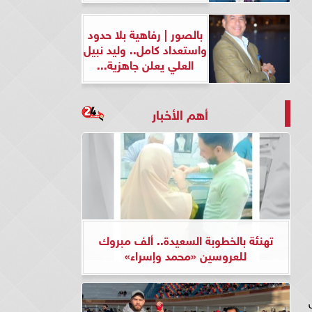
بالصور | رفاهية بلا حدود
واستعداد كامل.. وليد نبيل
العلي يعلن جاهزية...
أهم الأخبار
تهنئة بالخطوبة السعيدة.. ألف مبروك
للعروسين «محمد وإسراء»
ا تعادل