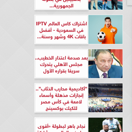
الجمهورية...
اشتراك كاس العالم IPTV
في السعودية - أفضل
باقات 4K وشهر وسنة...
بعد صدمة اعتذار الخطيب..
مجلس الأهلي يتحرك
سريعًا بقراره الأول
”أكاديمية محارب الذئاب”..
إنجازات مذهلة وأسماء
لامعة في كأس مصر
للكيك بوكسينج
نجاح باهر لبطولة «أقوى
رجل في العالم» بمشاركة