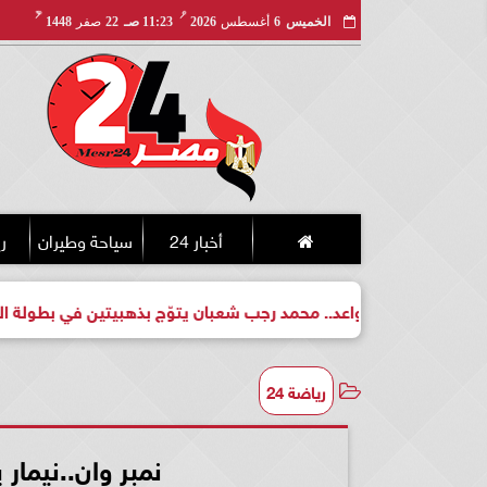
مـ
هـ
الخميس
6
أغسطس
2026
11:23 صـ
22
صفر
1448
أخبار 24
سياحة وطيران
ري
بطل واعد.. محمد رجب شعبان يتوّج بذهبيتين في بطولة الجمهورية للك
رياضة 24
نمبر وان..نيمار