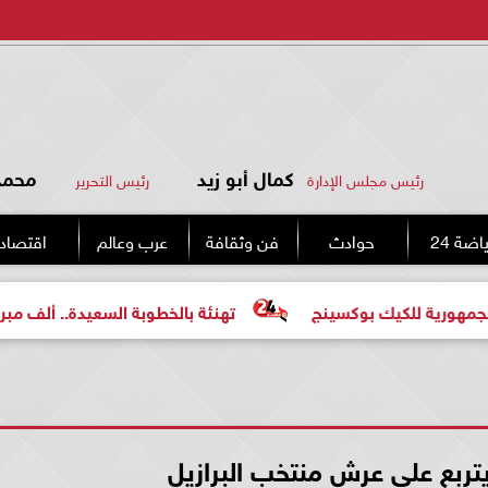
كمال أبو زيد
محمد 
رئيس مجلس الإدارة
رئيس التحرير
اضة 24
حوادث
فن وثقافة
عرب وعالم
اقتصاد
يك بوكسينج
تهنئة بالخطوبة السعيدة.. ألف مبروك للعروسي
 يتربع على عرش منتخب البرازيل