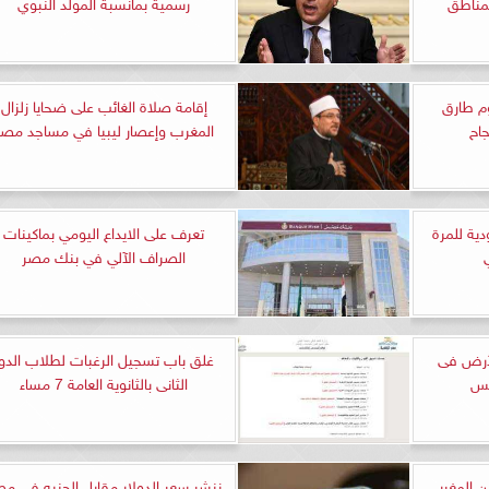
مناطق
رسمية بمانسبة المولد النبوي
م طارق
إقامة صلاة الغائب على ضحايا زلزال
المغرب وإعصار ليبيا في مساجد مصر
ية للمرة
تعرف على الايداع اليومي بماكينات
الصراف الآلي في بنك مصر
لأرض فى
غلق باب تسجيل الرغبات لطلاب الدور
نس
الثانى بالثانوية العامة 7 مساء
 المغربي
ننشر سعر الدولار مقابل الجنيه في م