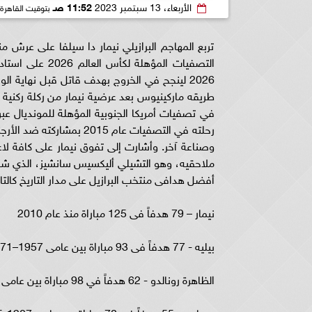
الأربعاء، 13 سبتمبر 2023
11:52 صـ
بتوقيت القاهرة
تربع المهاجم البرازيلي نيمار دا سيلفا على عرش من
التصفيات المؤهل
2026 لينجح في الخروج بهدف قاتل قبل نهاية 
وصناعة آخر. وأشارت إلى تفوق نيمار على كافة لا
أفضل هدافى منتخب البرازيل على مدار التاريخ كالتال
نيمار – 79 هدفاً فى 125 مباراة منذ عام 2010
بيليه - 77 هدفاً فى 93 مباراة بين عامى 1957–1971
الظاهرة رونالدو - 62 هدفاً في 98 مباراة بين عامى 1994-2011
روماريو - 55 هدفاً في 70 مباراة بين عامى 1987-2005