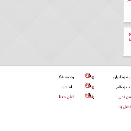
ح
ا
حة وطيران
رياضة 24
ب وعالم
اقتصاد
من نحن
اعلن معنا
تصل بنا