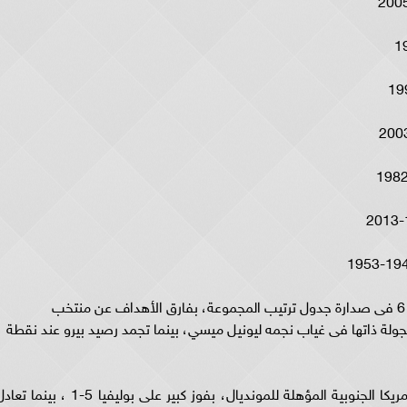
بهذه النتيجة رفع منتخب البرازيل رصيده إلى النقطة 6 فى صدارة جدول ترتيب المجموعة، بفارق الأهداف عن منتخب
 بالجولة ذاتها فى غياب نجمه ليونيل ميسي، بينما تجمد رصيد بيرو عند نقطة
كان منتخب البرازيل قد بدأ مشواره في تصفيات أمريكا الجنوبية المؤهلة للمونديال، بفوز كبير على بوليفيا 5-1 ، بينم