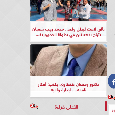
تألق لافت لبطل واعد.. محمد رجب شعبان
ب
يتوّج بذهبيتين في بطولة الجمهورية...
دكتور رمضان طنطاوي يكتب: أفكار
نافعه.... لإدارة واعيه
الأعلى قراءة
زة