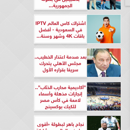
الجمهورية...
اشتراك كاس العالم IPTV
في السعودية - أفضل
باقات 4K وشهر وسنة...
بعد صدمة اعتذار الخطيب..
مجلس الأهلي يتحرك
سريعًا بقراره الأول
”أكاديمية محارب الذئاب”..
إنجازات مذهلة وأسماء
لامعة في كأس مصر
للكيك بوكسينج
نجاح باهر لبطولة «أقوى
رجل في العالم» بمشاركة