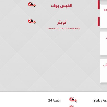
الفيس بوك
دو
تويتر
Tweets by mesr244
ئي
حة وطيران
رياضة 24