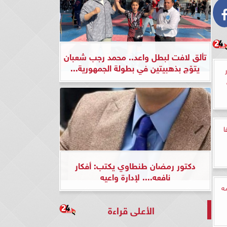
تألق لافت لبطل واعد.. محمد رجب شعبان
يتوّج بذهبيتين في بطولة الجمهورية...
ا
دكتور رمضان طنطاوي يكتب: أفكار
نافعه.... لإدارة واعيه
ه
الأعلى قراءة