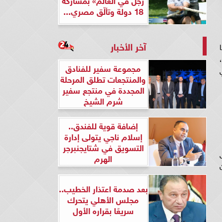
18 دولة وتألّق مصري...
آخر الأخبار
مجموعة سفير للفنادق
والمنتجعات تطلق المرحلة
المجددة في منتجع سفير
شرم الشيخ
إضافة قوية للفندق..
إسلام ناجي يتولى إدارة
التسويق في شتايجنبرجر
الهرم
بعد صدمة اعتذار الخطيب..
مجلس الأهلي يتحرك
سريعًا بقراره الأول