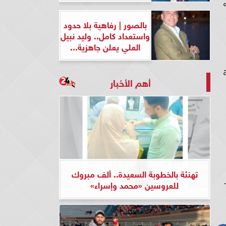
بالصور | رفاهية بلا حدود
واستعداد كامل.. وليد نبيل
العلي يعلن جاهزية...
أهم الأخبار
تهنئة بالخطوبة السعيدة.. ألف مبروك
للعروسين «محمد وإسراء»