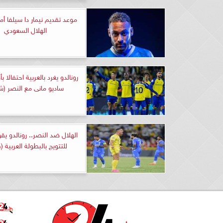
موعد تقديم نيمار دا سيلفا أم
الهلال السعودي
رونالدو يغرد بالعربية احتفالا 
ساديو مانى مع النصر (ش
الهلال ضد النصر.. رونالدو يقو
للتتويج بالبطولة العربية (