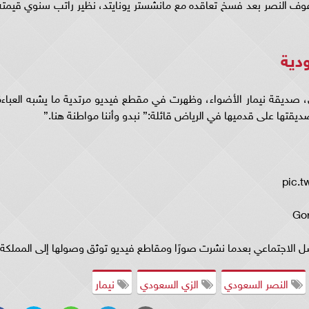
وف النصر بعد فسخ تعاقده مع مانشستر يونايتد، نظير راتب سنوي قيمته
ودية
ردي، صديقة نيمار الأضواء، وظهرت في مقطع فيديو مرتدية ما يشبه العباءة
تها على قدميها في الرياض قائلة:” نبدو وأننا مواطنة هنا.”
واصل الاجتماعي بعدما نشرت صورًا ومقاطع فيديو توثق وصولها إلى المملكة.
النصر السعودي
الزي السعودي
نيمار