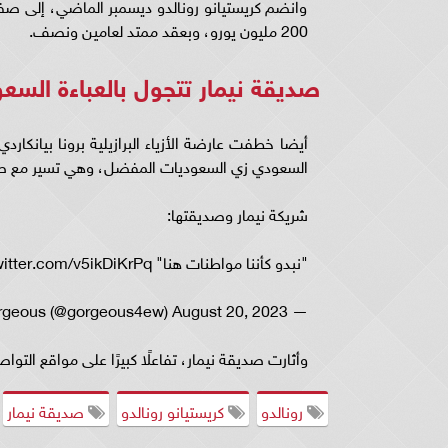
وانضم كريستيانو رونالدو ديسمبر الماضي، إلى صف
200 مليون يورو، وبعقد ممتد لعامين ونصف.
صديقة نيمار تتجول بالعباءة السع
أيضا خطفت عارضة الأزياء البرازيلية برونا بيانكا
السعودي زي السعوديات المفضل، وهي تسير مع صديق
شريكة نيمار وصديقتها:
"نبدو كأننا مواطنات هنا" pic.twitter.com/v5ikDiKrPq
— Gorgeous (@gorgeous4ew) August 20, 2023
وأثارت صديقة نيمار، تفاعلًا كبيرًا على مواقع الت
رونالدو
كريستيانو رونالدو
صديقة نيمار