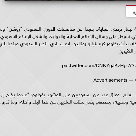
ة
ة نيمار ترتدي العباية.. بعيدا عن منافسات الدوري السعودي "روشن" وما
ي تسيطر على وسائل الإعلام المحلية والدولية، وانشغل الإعلام السعودي،
، بدأت بظهور كريستيانو رونالدو، لاعب نادي النصر السعودي مرتديا للزي
 الكثيرين.
pic.tw
Advertisements — 
ء العالم، وعلق عدد من السعوديين على المشهد بقولهم: "عندما يخرج إلى
عيه ومحبيه، وعددهم يقدر بمئات الملايين عن هذا البلد وأهله، وما تدرون