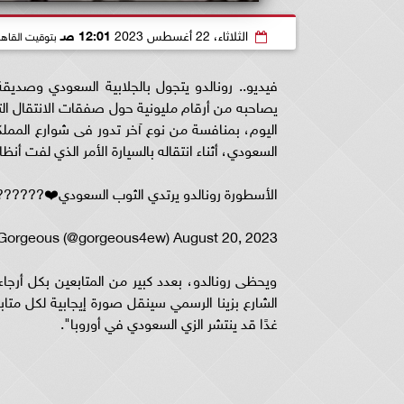
الثلاثاء، 22 أغسطس 2023
12:01 صـ
بتوقيت القاهر
فيديو.. رونالدو يتجول بالجلابية السعودي وصديق
يصاحبه من أرقام مليونية حول صفقات الانتقال الت
اليوم، بمنافسة من نوع آخر تدور فى شوارع المملكة
السعودي، أثناء انتقاله بالسيارة الأمر الذي لفت أنظار
الأسطورة رونالدو يرتدي الثوب السعودي❤️????????. itter.com/DNKYgJKzHg
Gorgeous (@gorgeous4ew) August 20, 2023
ويحظى رونالدو، بعدد كبير من المتابعين بكل أرجا
الشارع بزينا الرسمي سينقل صورة إيجابية لكل متاب
غدًا قد ينتشر الزي السعودي في أوروبا".