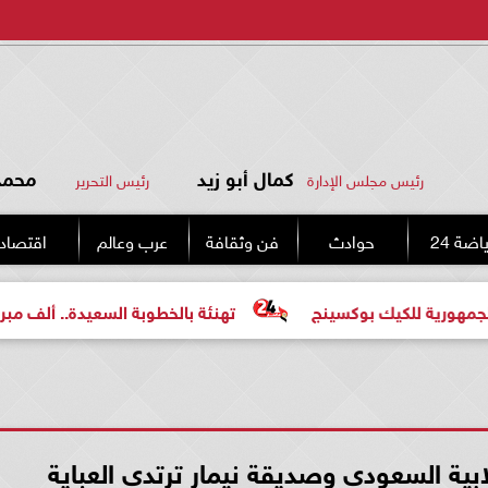
كمال أبو زيد
محمد 
رئيس مجلس الإدارة
رئيس التحرير
اضة 24
حوادث
فن وثقافة
عرب وعالم
اقتصاد
كيك بوكسينج
تهنئة بالخطوبة السعيدة.. ألف مبروك للعروسي
لابية السعودي وصديقة نيمار ترتدي العباية