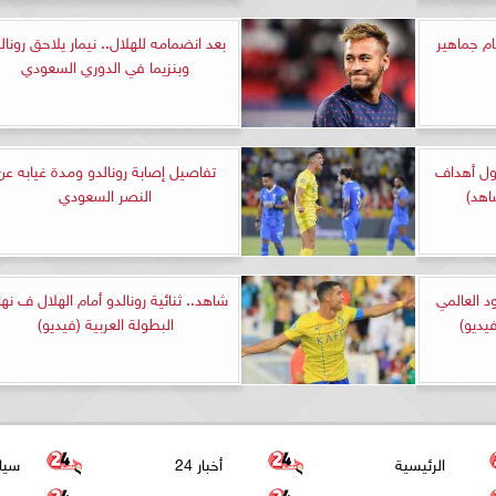
ام جماهير
بعد انضمامه للهلال.. نيمار يلاحق رونال
وبنزيما في الدوري السعودي
بأول أهداف
تفاصيل إصابة رونالدو ومدة غيابه عن
اهد)
النصر السعودي
د العالمي
شاهد.. ثنائية رونالدو أمام الهلال ف نها
فيديو)
البطولة العربية (فيديو)
الرئيسية
أخبار 24
سيا