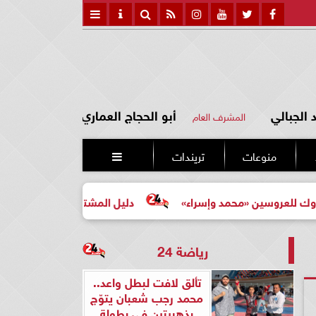
الجبالي
أبو الحجاج العماري
المشرف العام
منوعات
تريندات

ن «محمد وإسراء»
دليل المشتري لأول مرة لاختيار مشروع عق
رياضة 24
تألق لافت لبطل واعد..
محمد رجب شعبان يتوّج
بذهبيتين في بطولة