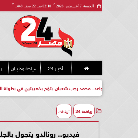
مـ
هـ
الجمعة
7
أغسطس
2026
02:10 صـ
22
صفر
1448
أخبار 24
سياحة وطيران
ري
لبطل واعد.. محمد رجب شعبان يتوّج بذهبيتين في بطولة الجمهورية لل
رياضة 24
تريندات
فيديو.. رونالدو يتجول بالج