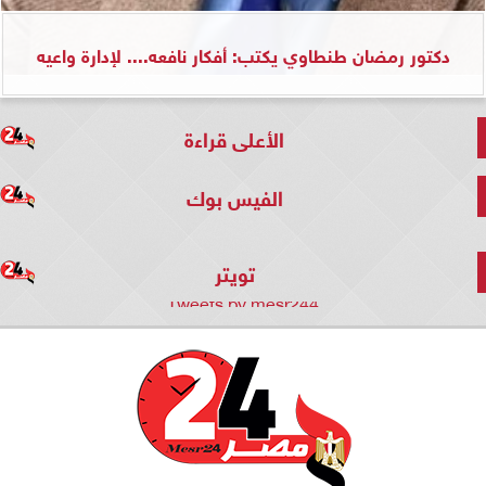
دكتور رمضان طنطاوي يكتب: أفكار نافعه.... لإدارة واعيه
الأعلى قراءة
الفيس بوك
تويتر
Tweets by mesr244