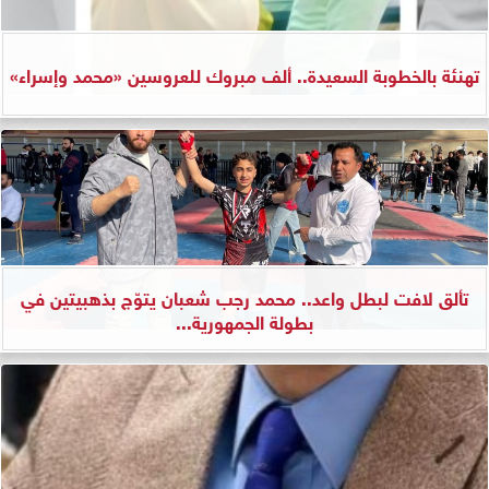
تهنئة بالخطوبة السعيدة.. ألف مبروك للعروسين «محمد وإسراء»
تألق لافت لبطل واعد.. محمد رجب شعبان يتوّج بذهبيتين في
بطولة الجمهورية...