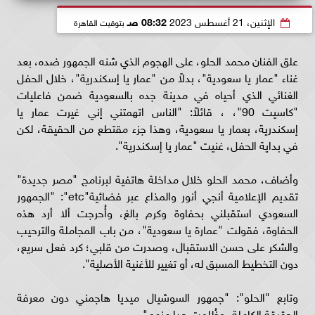
الإثنين، 21 أغسطس 2023
08:32 صـ
بتوقيت القاهرة
علق الفنان محمد الحلو، على الهجوم الذي شنه الجمهور ضده، بعد
غناء "عمار يا سعودية"، بدلاً من "عمار يا إسكندرية"، خلال الحفل
الغنائي الذي أحياه في مدينة جده بالسعودية ضمن فاعليات
"كاسيت 90"، ، قائلاً: "الناس اتهمتني إني غيرت عمار يا
إسكندرية، بعمار يا سعودية، وهذا جزء مقتطع من الحقيقة، لكن
في بداية الحفل، غنيت "عمار يا إسكندرية".
وأضاف، محمد الحلو خلال مداخلة هاتفية لبرنامج "مصر جديدة"
تقديم الإعلامية أنجي أنور والمذاع عبر فضائية"etc": "الجمهور
السعودي استقبلني بحفاوة وكرم بالغ، وأُحرجت ألا أرد هذه
الحفاوة، فقولت "عمارة يا سعودية"، من باب المجاملة والترحيب
والشكر على حسن الاستقبال، وصدرت من قلبي؛ كرد فعل سريع،
دون التخطيط المسبق له، أو تغيير للأغنية الأصلية".
وتابع "الحلو": "جمهور السوشيال ميديا هاجمني دون معرفة
الحقيقة الكاملة، وظُلمت جدا منهم"