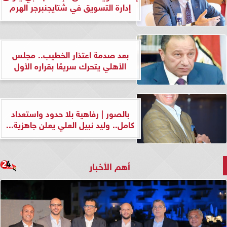
إدارة التسويق في شتايجنبرجر الهرم
بعد صدمة اعتذار الخطيب.. مجلس
الأهلي يتحرك سريعًا بقراره الأول
بالصور | رفاهية بلا حدود واستعداد
كامل.. وليد نبيل العلي يعلن جاهزية...
أهم الأخبار