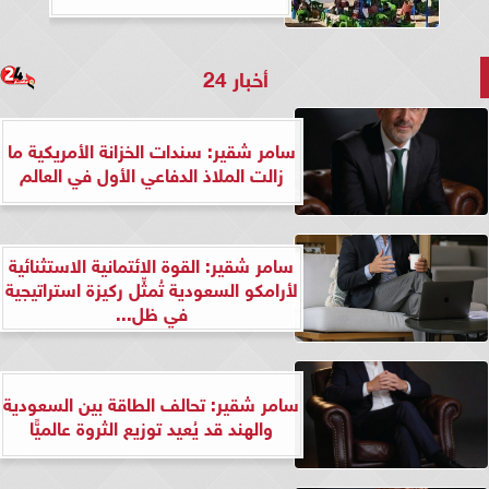
أخبار 24
سامر شقير: سندات الخزانة الأمريكية ما
زالت الملاذ الدفاعي الأول في العالم
سامر شقير: القوة الائتمانية الاستثنائية
لأرامكو السعودية تُمثِّل ركيزة استراتيجية
في ظل...
سامر شقير: تحالف الطاقة بين السعودية
والهند قد يُعيد توزيع الثروة عالميًّا