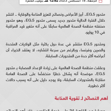
متحور EG.5.. أبرز الأعراض ونصائح لتعزيز المناعة والوقاية .. انتشر
خلال الفترة الحالية متحور جديد يسمى متحور EG.5، وهو متحور
صنفته منظمة الصحة العالمية سابقًا على أنه متغير قيد المراقبة
في 10 يوليو.
ومتحور EG.5 منتشر في عدة دول بكثرة مثل الولايات المتحدة
والصين وفرنسا، وبالرغم من سرعة انتشاره، لا يعتقد الخبراء أن
أعراضه أكثر حدة من المتحورات السابقة.
وعلقت منظمة الصحة العالمية على زيادة الإعداد المصابة بـ متحور
EG.5، موضحة أنه يشكل خطرًا منخفضًا على الصحة العامة
مقارنة بالمتحورات السابقة، ولا يوجد دليل على أنه يسبب حالات
أكثر خطورة.
أهم النصائح لـ تقوية المناعة
وحرصًا من القاهرة 24 على خدمة المتابعين، فإن أهم النصائح