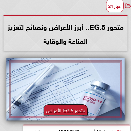
أخبار 24
متحور EG.5.. أبرز الأعراض ونصائح لتعزيز
المناعة والوقاية
متحور EG.5-الأعراض
الجمعة، 18 أغسطس 2023
12:52 صـ
بتوقيت القاهرة