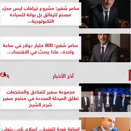
سامر شقير: مشروع تيرافاب ليس مجرَّد
مصنع للرقائق بل بوابة للسيادة
التكنولوجية...
سامر شقير: 800 مليار دولار في ساعة
واحدة.. ماذا يحدث في الاقتصاد...
آخر الأخبار
مجموعة سفير للفنادق والمنتجعات
تطلق المرحلة المجددة في منتجع سفير
شرم الشيخ
إضافة قوية للفندق.. إسلام ناجي يتولى