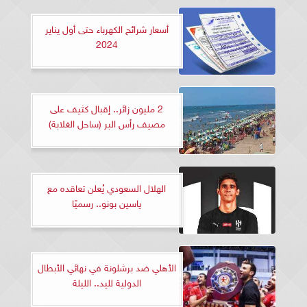
أسعار شرائح الكهرباء حتى أول يناير
2024
2 مليون زائر.. إقبال كثيف على
مصيف رأس البر (ساحل الغلابة)
الهلال السعودي يُعلن تعاقده مع
ياسين بونو.. رسميًا
الأهلي ضد برشلونة في نهائي الأبطال
الدولية لليد.. الليلة