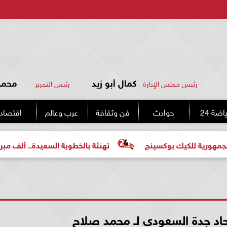
كمال أبو زيد
محمد 
رئيس مجلس الإدارة
رئيس التحرير
اضة 24
حوادث
فن وثقافة
عرب وعالم
اقتصاد
كيك بوكسينج
تهنئة بالخطوبة السعيدة.. ألف مبروك للعروس
د جدة السعودي لـ محمد صلاح