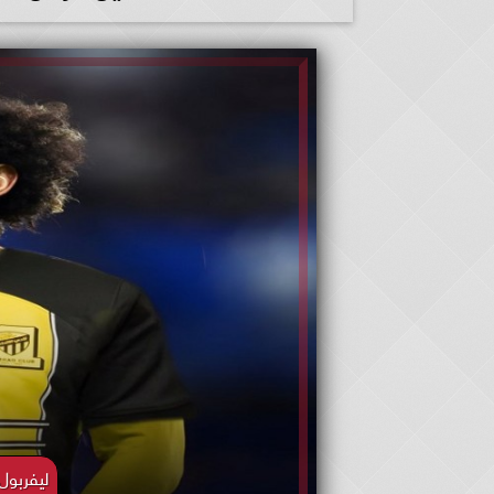
ليفربو