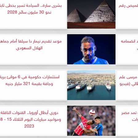
القميص رقم
بشرى سارة.. السياحة تسير بخطى ثابت
نحو 30 مليون سائح 2028
د انضمامه
موعد تقديم نيمار دا سيلفا أمام جماهي
الهلال السعودي
ا» مرسى علم
استثمارات حكومية في 6 موانئ بري
Ferragost الإيطالي (فيديو
وجافة بقيمة 321 مليار جنيه
رات تمد مصر
دوري أبطال أوروبا.. القنوات الناقلة
ومواعي
2023