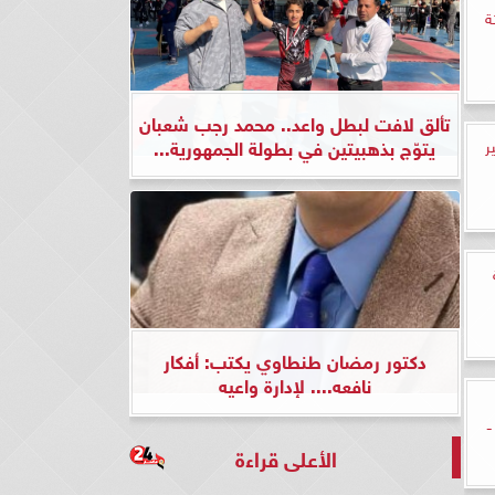
ة
تألق لافت لبطل واعد.. محمد رجب شعبان
يتوّج بذهبيتين في بطولة الجمهورية...
ر
ة
دكتور رمضان طنطاوي يكتب: أفكار
نافعه.... لإدارة واعيه
د مباريات اليوم الثلاثاء 15 - 8 -
الأعلى قراءة