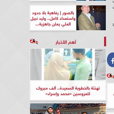
بالصور | رفاهية بلا حدود
واستعداد كامل.. وليد نبيل
العلي يعلن جاهزية...
أهم الأخبار
تهنئة بالخطوبة السعيدة.. ألف مبروك
للعروسين «محمد وإسراء»