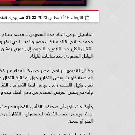
الأربعاء، 16 أغسطس 2023
01:23 صـ
بتوقيت القاه
تفاصيل عرض اتحاد جدة السعودي لـ محمد صلاح.. ك
محمد صلاح، قائد منتخب مصر ولاعب نادي ليفربول
انتقال الكثير من اللاعبين النجوم إلى دوري روشن
الهلال السعودي منذ ساعات قليلة.
الماضية ظهرت بعض التقارير حول إمكانية انتقال 
نفي وكيل اللاعب رامي عباس لهذا الأمر في الفترة 
وأنه تم رفض العرض المقدم من نادي اتحاد جدة والذي وصل لراتب 180 مل
وأوضحت أنور، أن صحيفة 'الكأس' القطرية طرحت خب
جدة، ويمنح الضوء الأخضر للمسؤولين للتفاوض مع نا
الخبر أو عدمه.
وأردفت أن توقيت الخبر غريب بعض الشيء، إذ أنه