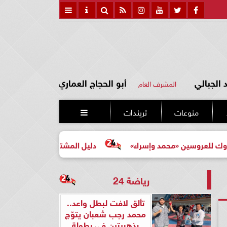
الجبالي
أبو الحجاج العماري
المشرف العام
منوعات
تريندات

ين «محمد وإسراء»
دليل المشتري لأول مرة لاختيار مشروع ع
رياضة 24
تألق لافت لبطل واعد..
محمد رجب شعبان يتوّج
بذهبيتين في بطولة