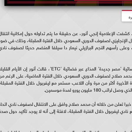
رة
شفت الإعلامية إنجي أنور، عن حقيقة ما يتم تداوله حول إمكانية انتقال
 الإنجليزي لصفوف الدوري السعودي خلال الفترة المقبلة، وذلك في ضوء
، وعلى رأسهم النجم البرازيلي نيمار دا سيلفا المنضم حديثا لصفوف نادي
وخلال تقديمها برنامج 'مصر جديدة' المذاع عبر فضائية 'مصر جديدة' المذاع عبر فضائية 'ETC'، قالت أنور إن الأيام القل
محمد صلاح لصفوف الدوري السعودي خلال الفترة الماضية، على الرغم من
الأخيرة أكثر من مرة وأن اللاعب مستمر مع ليفربول خلال الفترة المقبلة،
يون يورو لمدة موسمين.
را تعلن من خلاله أن محمد صلاح وافق على الانتقال لصفوف نادي اتحاد
دي ليفربول خلال الفترة المقبلة، لافتة إلى أنه لا يوجد تأكيد حول صحة
 تم طرحه بعد انفعال النجم المصري على استبداله في مباراة ليفربول