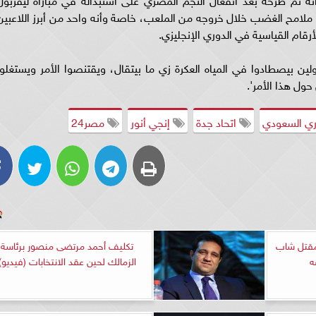
امح الغضب خلال خروجه من الملعب، خاصة وأنه واحد من أبرز اللاعبين
رقام القياسية في الدوري الإنجليزي.
 بيصطادوا في المياه العكرة زي ما بيتقال، ويقتنصوا الأمر ويستغلوا
حول هذا الأمر'.
ري السعودي
اتحاد جدة
إنجي أنور
مصر24
 مقتل شاب
تكليف أحمد مرتضى منصور برئاسة
ه
الزمالك لحين عقد الانتخابات (فيديو)