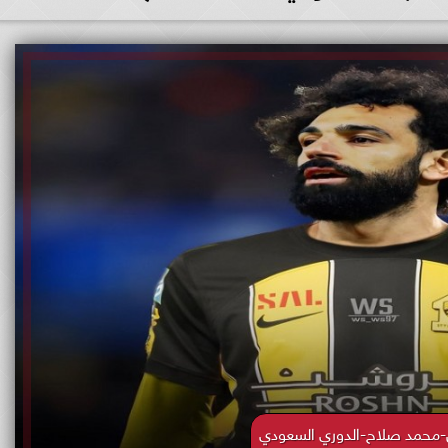
ل-محمد صلاح-الدوري السعودي