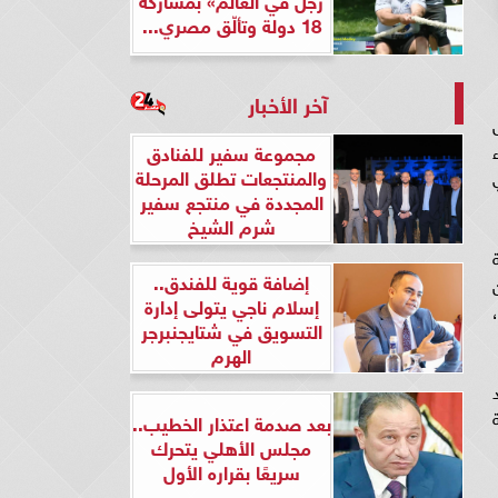
18 دولة وتألّق مصري...
آخر الأخبار
مجموعة سفير للفنادق
والمنتجعات تطلق المرحلة
المجددة في منتجع سفير
شرم الشيخ
يلة
إضافة قوية للفندق..
إسلام ناجي يتولى إدارة
التسويق في شتايجنبرجر
الهرم
بعد صدمة اعتذار الخطيب..
مجلس الأهلي يتحرك
سريعًا بقراره الأول