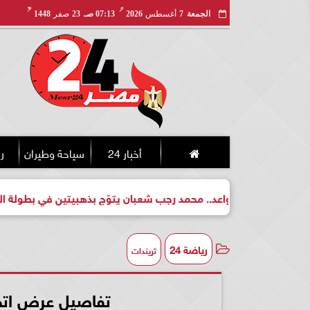
مـ
هـ
الجمعة
7
أغسطس
2026
07:13 صـ
23
صفر
1448
أخبار 24
سياحة وطيران
ري
لبطل واعد.. محمد رجب شعبان يتوّج بذهبيتين في بطولة الجمهورية لل
رياضة 24
تريندات
تفاصيل عرض اتحا