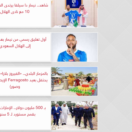
شاهد.. نيمار دا سيلفا يرتدى 
10 مع نادى الهلال
أول تعليق رسمي من نيمار بع
إلى الهلال السعودي
بالمزمار البلدي.. «الفيروز بلاز
يحتفل بعيد o
وصور)
بـ 500 مليون دولار.. الإما
بقمح مستورد لـ 5 سنوات