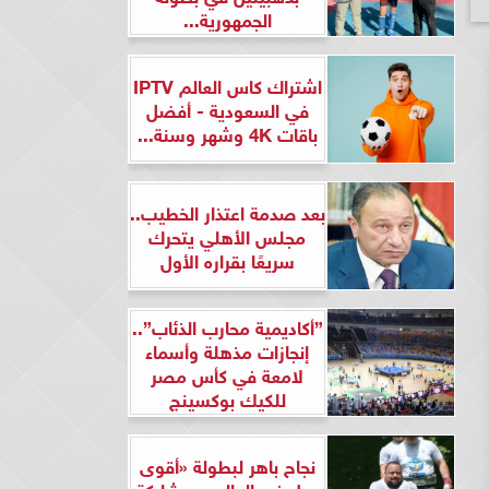
الجمهورية...
اشتراك كاس العالم IPTV
في السعودية - أفضل
باقات 4K وشهر وسنة...
بعد صدمة اعتذار الخطيب..
مجلس الأهلي يتحرك
سريعًا بقراره الأول
”أكاديمية محارب الذئاب”..
إنجازات مذهلة وأسماء
لامعة في كأس مصر
للكيك بوكسينج
نجاح باهر لبطولة «أقوى
رجل في العالم» بمشاركة