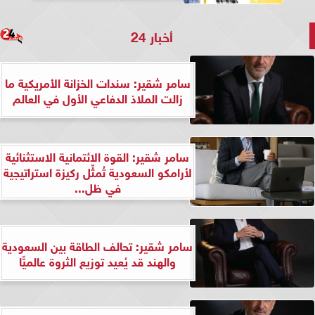
أخبار 24
سامر شقير: سندات الخزانة الأمريكية ما
زالت الملاذ الدفاعي الأول في العالم
سامر شقير: القوة الائتمانية الاستثنائية
لأرامكو السعودية تُمثِّل ركيزة استراتيجية
في ظل...
سامر شقير: تحالف الطاقة بين السعودية
والهند قد يُعيد توزيع الثروة عالميًّا