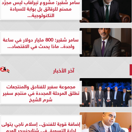
سامر شقير: مشروع تيرافاب ليس مجرَّد
مصنع للرقائق بل بوابة للسيادة
التكنولوجية...
سامر شقير: 800 مليار دولار في ساعة
واحدة.. ماذا يحدث في الاقتصاد...
آخر الأخبار
مجموعة سفير للفنادق والمنتجعات
تطلق المرحلة المجددة في منتجع سفير
شرم الشيخ
إضافة قوية للفندق.. إسلام ناجي يتولى
إدارة التسويق في شتايجنبرجر الهرم