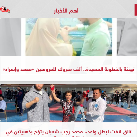
أهم الأخبار
تهنئة بالخطوبة السعيدة.. ألف مبروك للعروسين «محمد وإسراء»
تألق لافت لبطل واعد.. محمد رجب شعبان يتوّج بذهبيتين في