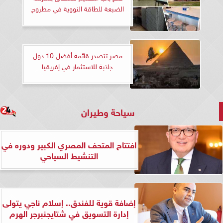
الضبعة للطاقة النووية في مطروح
مصر تتصدر قائمة أفضل 10 دول
جاذبة للاستثمار في إفريقيا
سياحة وطيران
افتتاح المتحف المصري الكبير ودوره في
التنشيط السياحي
إضافة قوية للفندق.. إسلام ناجي يتولى
إدارة التسويق في شتايجنبرجر الهرم