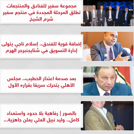
مجموعة سفير للفنادق والمنتجعات
تطلق المرحلة المجددة في منتجع سفير
شرم الشيخ
إضافة قوية للفندق.. إسلام ناجي يتولى
إدارة التسويق في شتايجنبرجر الهرم
بعد صدمة اعتذار الخطيب.. مجلس
الأهلي يتحرك سريعًا بقراره الأول
بالصور | رفاهية بلا حدود واستعداد
كامل.. وليد نبيل العلي يعلن جاهزية...