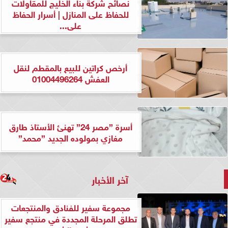
نصائح شركة بناء الخليج للمقاولات
للحفاظ على المنازل | أسرار الحفاظ
على...
أرخص كراتين للبيع بالمقطم لنقل
العفش 01004496264
أسرة ”مصر 24” تهنئ الأستاذ طارق
مغازي بمولوده الجديد ”محمد”
آخر الأخبار
مجموعة سفير للفنادق والمنتجعات
تطلق المرحلة المجددة في منتجع سفير