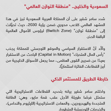
السعودية والخليج.. "منطقة التوازن العالمي"
شدد سامر شقير على أن المملكة العربية السعودية تبرز في هذا
المشهد العالمي كلاعب محوري ضمن رؤية 2030، حيث تحوَّلت
إلى "منطقة توازن" (Switch Zone) لرؤوس الأموال العالمية
البالغة الحذر.
وأكَّد أنَّ الاستقرار السياسي والموقع اللوجستي للمملكة يجذب
"رأس المال المتحرك" (Capital in Motion) الباحث عن الاستقرار
بعيدًا عن ضجيج القوى العظمى، مما يجعل الأسواق الخليجية من
أبرز القطاعات الفائزة استثماريًّا.
خارطة الطريق للمستثمر الذكي
واختتم سامر شقير بيانه بتحديد القطاعات الاستراتيجية التي
ستمثل فرصًا طويلة الأجل عقب قمة مايو، وهي: الطاقة
المتجددة والهيدروجين، والمعادن الاستراتيجية (الليثيوم والنحاس)،
والخدمات اللوجستية المتطورة.