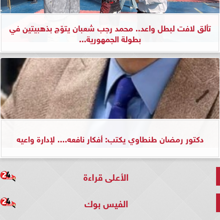
تألق لافت لبطل واعد.. محمد رجب شعبان يتوّج بذهبيتين في
بطولة الجمهورية...
دكتور رمضان طنطاوي يكتب: أفكار نافعه.... لإدارة واعيه
الأعلى قراءة
الفيس بوك