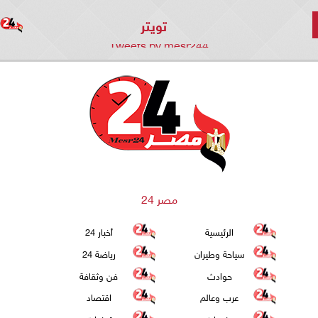
تويتر
Tweets by mesr244
مصر 24
الرئيسية
أخبار 24
سياحة وطيران
رياضة 24
حوادث
فن وثقافة
عرب وعالم
اقتصاد