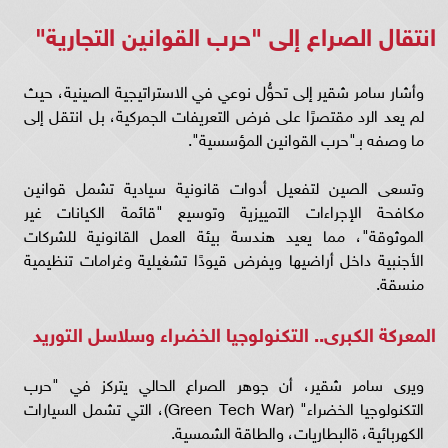
انتقال الصراع إلى "حرب القوانين التجارية"
وأشار سامر شقير إلى تحوُّل نوعي في الاستراتيجية الصينية، حيث
لم يعد الرد مقتصرًا على فرض التعريفات الجمركية، بل انتقل إلى
ما وصفه بـ"حرب القوانين المؤسسية".
وتسعى الصين لتفعيل أدوات قانونية سيادية تشمل قوانين
مكافحة الإجراءات التمييزية وتوسيع "قائمة الكيانات غير
الموثوقة"، مما يعيد هندسة بيئة العمل القانونية للشركات
الأجنبية داخل أراضيها ويفرض قيودًا تشغيلية وغرامات تنظيمية
منسقة.
المعركة الكبرى.. التكنولوجيا الخضراء وسلاسل التوريد
ويرى سامر شقير، أن جوهر الصراع الحالي يتركز في "حرب
التكنولوجيا الخضراء" (Green Tech War)، التي تشمل السيارات
الكهربائية، ةالبطاريات، والطاقة الشمسية.