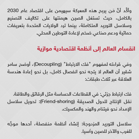
وأكَّد أنَّ مَن يربح هذه المعركة سيهيمن على اقتصاد عام 2030
بالكامل، حيث تستغل الصين هيمنتها على تكاليف التصنيع
وسلاسل التوريد المتكاملة، بينما ترد الولايات المتحدة بتعريفات
حمائية ودعم صناعي ضخم لإعادة التوطين المحلي.
انقسام العالم إلى أنظمة اقتصادية موازية
وفي قراءته لمفهوم "فك الارتباط" (Decoupling)، أوضح سامر
شقير أن العالم لا يتجه نحو انفصال كامل، بل نحو إعادة هندسة
العلاقة عبر ثلاث طبقات:
فك ارتباط جزئي: في القطاعات الحساسة مثل الرقائق والطاقة.
نقل الإنتاج للدول الصديقة (Friend-shoring): تحويل سلاسل
الإمداد نحو فيتنام والهند والمكسيك.
سلاسل التوريد المزدوجة: إنشاء أنظمة منفصلة، أحدها موجَّه
للغرب والآخر للصين وآسيا.