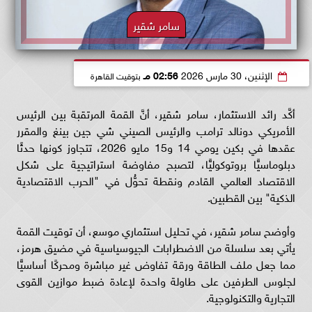
سامر شقير
الإثنين، 30 مارس 2026
02:56 مـ
بتوقيت القاهرة
أكَّد رائد الاستثمار، سامر شقير، أنَّ القمة المرتقبة بين الرئيس
الأمريكي دونالد ترامب والرئيس الصيني شي جين بينغ والمقرر
عقدها في بكين يومي 14 و15 مايو 2026، تتجاوز كونها حدثًا
دبلوماسيًّا بروتوكوليًّا، لتصبح مفاوضة استراتيجية على شكل
الاقتصاد العالمي القادم ونقطة تحوُّل في "الحرب الاقتصادية
الذكية" بين القطبين.
وأوضح سامر شقير، في تحليل استثماري موسع، أن توقيت القمة
يأتي بعد سلسلة من الاضطرابات الجيوسياسية في مضيق هرمز،
مما جعل ملف الطاقة ورقة تفاوض غير مباشرة ومحركًا أساسيًّا
لجلوس الطرفين على طاولة واحدة لإعادة ضبط موازين القوى
التجارية والتكنولوجية.