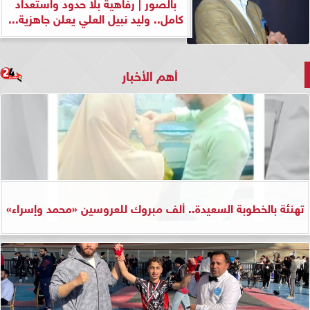
بالصور | رفاهية بلا حدود واستعداد
كامل.. وليد نبيل العلي يعلن جاهزية...
أهم الأخبار
تهنئة بالخطوبة السعيدة.. ألف مبروك للعروسين «محمد وإسراء»