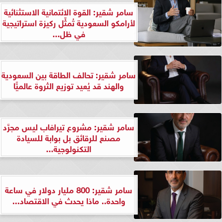
سامر شقير: القوة الائتمانية الاستثنائية
لأرامكو السعودية تُمثِّل ركيزة استراتيجية
في ظل...
سامر شقير: تحالف الطاقة بين السعودية
والهند قد يُعيد توزيع الثروة عالميًّا
سامر شقير: مشروع تيرافاب ليس مجرَّد
مصنع للرقائق بل بوابة للسيادة
التكنولوجية...
سامر شقير: 800 مليار دولار في ساعة
واحدة.. ماذا يحدث في الاقتصاد...