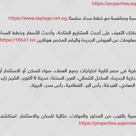
https://properties.a
ناسبة ومنافسة مع خطط سداد سلسة:
https://www.laplage.net.eg
مكنك التعرف على أحدث المشاريع المتاحة، وأحدث الأسعار وخطط السداد
 معلومات عن العروض الجديدة والرقم المخصر هوتلاين
https://16547.tel
رية في مصر لتلبية احتياجات جميع العملاء، سواء للسكن أو الاستثمار أو
المشاريع التجارية، مثل القاهرة الجديدة، العاصمة الإدارية الجديدة، الساحل الشمالي، العين السخنة، مدينة 6 أكتوبر، الشيخ 
معادي، الغردقة، رأس البر، القطامية، رأس سدر، الجيزة..
فسية بالقرب من المحاور والمولات، مثالية للسكن والاستثمار. استكشف
https://properties.aqarmi