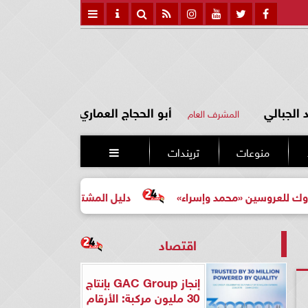
الجبالي
أبو الحجاج العماري
المشرف العام
منوعات
تريندات

سين «محمد وإسراء»
دليل المشتري لأول مرة لاختيار مشروع 
اقتصاد
إنجاز GAC Group بإنتاج
30 مليون مركبة: الأرقام