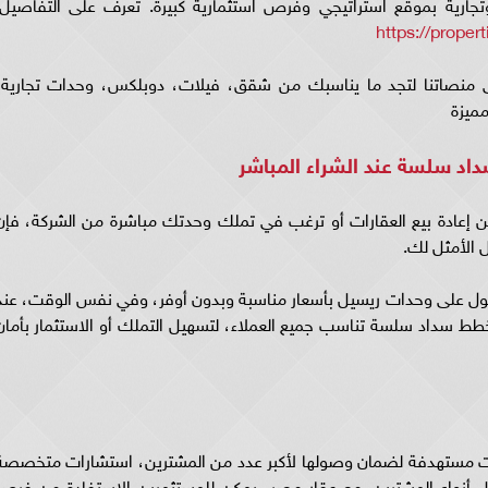
وتجارية بموقع استراتيجي وفرص استثمارية كبيرة. تعرف على التفاصيل:
https://proper
ى منصاتنا لتجد ما يناسبك من شقق، فيلات، دوبلكس، وحدات تجارية،
مميزة
داد سلسة عند الشراء المباشر
 إعادة بيع العقارات أو ترغب في تملك وحدتك مباشرة من الشركة، فإن
 الأمثل لك.
ل على وحدات ريسيل بأسعار مناسبة وبدون أوفر، وفي نفس الوقت، عند
طط سداد سلسة تناسب جميع العملاء، لتسهيل التملك أو الاستثمار بأمان
نات مستهدفة لضمان وصولها لأكبر عدد من المشترين، استشارات متخصصة
أنواع المشترين. مع عقار مصر، يمكن للمستثمرين الاستفادة من فرص