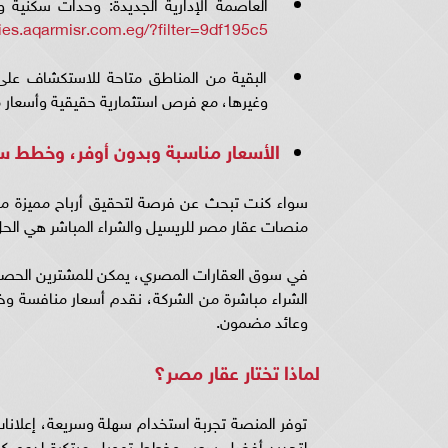
العاصمة الإدارية الجديدة: وحدات سكنية 
ties.aqarmisr.com.eg/?filter=9df195c5
البقية من المناطق متاحة للاستكشاف عل
وغيرها، مع فرص استثمارية حقيقية وأسعار 
الأسعار مناسبة وبدون أوفر، وخطط س
سواء كنت تبحث عن فرصة لتحقيق أرباح مميزة من
منصات عقار مصر للريسيل والشراء المباشر هي الحل
في سوق العقارات المصري، يمكن للمشترين الحصو
الشراء مباشرة من الشركة، نقدم أسعار منافسة وخ
وعائد مضمون.
لماذا تختار عقار مصر؟
توفر المنصة تجربة استخدام سهلة وسريعة، إعلا
لتحديد أفضل سعر، وخطط تمويل مبتكرة لدعم كل 