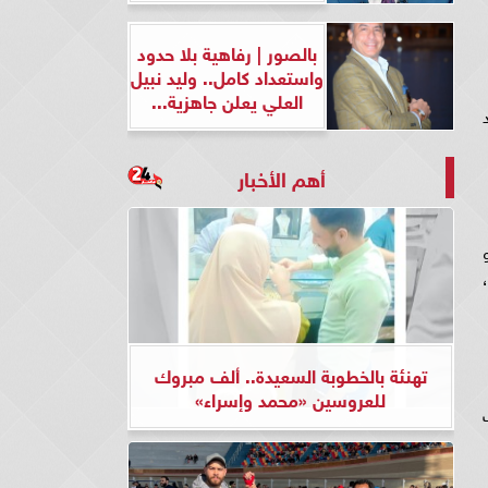
بالصور | رفاهية بلا حدود
واستعداد كامل.. وليد نبيل
العلي يعلن جاهزية...
أهم الأخبار
زايد،
تهنئة بالخطوبة السعيدة.. ألف مبروك
للعروسين «محمد وإسراء»