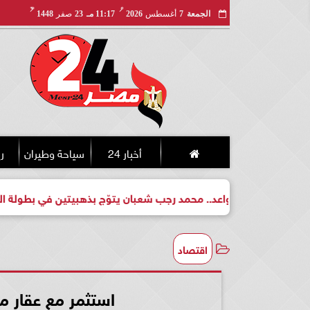
مـ
هـ
الجمعة
7
أغسطس
2026
11:17 مـ
23
صفر
1448
أخبار 24
سياحة وطيران
ري
 لبطل واعد.. محمد رجب شعبان يتوّج بذهبيتين في بطولة الجمهورية 
اقتصاد
استثمر مع عقار م