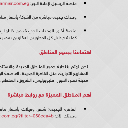
منصة الريسيل لإعادة البيع:
qarmisr.com.eg
وحدات جديدة مباشرة من الشركة بأسعار م
منصة أخرى للوحدات الجديدة، من خلالها ي
كما يتيح دليل كل المطورين العقاريين بمصر
اهتمامنا بجميع المناطق
نحن نهتم بتغطية جميع المناطق الجديدة والاستثما
مدينة نصر، العبور، هليوبوليس، الشروق، المقطم، ال
أهم المناطق المميزة مع روابط مباشرة
القاهرة الجديدة: شقق وفيلات بأسعار تنا
وحدتك الآن:
sr.com.eg/?filter=058cea4b