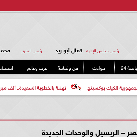
كمال أبو زيد
محمد 
رئيس مجلس الإدارة
رئيس التحرير
اضة 24
حوادث
فن وثقافة
عرب وعالم
اقتصاد
للكيك بوكسينج
تهنئة بالخطوبة السعيدة.. ألف مبروك للعرو
صر – الريسيل والوحدات الجديدة