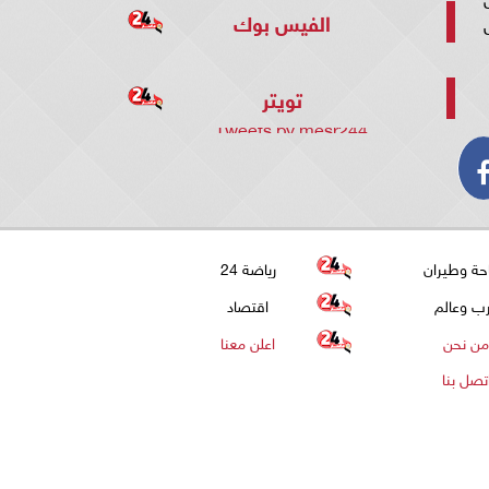
الفيس بوك
تويتر
Tweets by mesr244
حة وطيران
رياضة 24
ب وعالم
اقتصاد
من نحن
اعلن معنا
تصل بنا