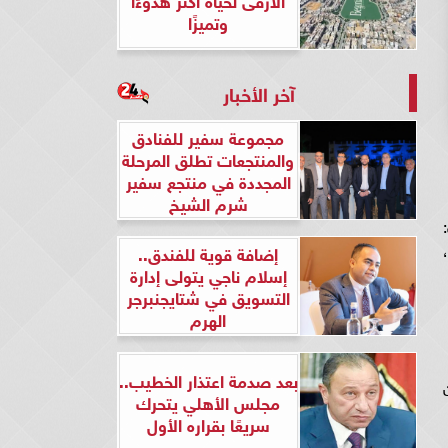
وتميزًا
آخر الأخبار
مجموعة سفير للفنادق
والمنتجعات تطلق المرحلة
المجددة في منتجع سفير
شرم الشيخ
إضافة قوية للفندق..
إسلام ناجي يتولى إدارة
التسويق في شتايجنبرجر
الهرم
بعد صدمة اعتذار الخطيب..
مجلس الأهلي يتحرك
سريعًا بقراره الأول