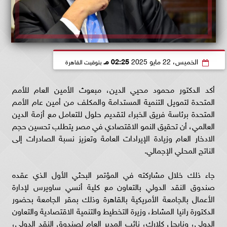
الخميس، 22 مايو 2025
02:25 مـ
بتوقيت القاهرة
أكد الدكتور محمود محيي الدين، مبعوث الأمين العام للأمم
المتحدة لتمويل التنمية المستدامة والمكلف من أمين عام الأمم
المتحدة برئاسة فريق الخبراء لتقديم حلول للتعامل مع أزمة الدين
العالمي، أن تحقيق النمو الاقتصادي في مصر يتطلب تحسين حجم
الادخار العام وزيادة الإيرادات العامة وتعزيز نسبة الصادرات إلى
الناتج المحلي الإجمالي.
جاء ذلك خلال مشاركته في المؤتمر البحثي الأول الذي عقده
صندوق النقد الدولي بالتعاون مع كلية أنسي ساويرس لإدارة
الأعمال بالجامعة الأمريكية بالقاهرة وذلك بمقر الجامعة بحضور
الدكتورة رانيا المشاط، وزيرة التخطيط والتنمية الاقتصادية والتعاون
الدولي، ونايجل كلارك، نائب المدير العام لصندوق النقد الدولي،