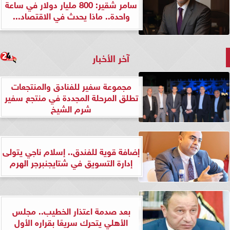
سامر شقير: 800 مليار دولار في ساعة
واحدة.. ماذا يحدث في الاقتصاد...
آخر الأخبار
مجموعة سفير للفنادق والمنتجعات
تطلق المرحلة المجددة في منتجع سفير
شرم الشيخ
إضافة قوية للفندق.. إسلام ناجي يتولى
إدارة التسويق في شتايجنبرجر الهرم
بعد صدمة اعتذار الخطيب.. مجلس
الأهلي يتحرك سريعًا بقراره الأول