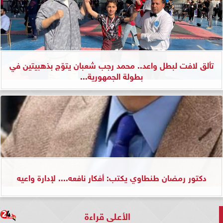
تألق لافت لبطل واعد.. محمد رجب شعبان يتوّج بذهبيتين في
بطولة الجمهورية...
دكتور رمضان طنطاوي يكتب: أفكار نافعه.... لإدارة واعيه
الأعلى قراءة