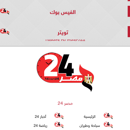
الفيس بوك
تويتر
Tweets by mesr244
مصر 24
الرئيسية
أخبار 24
سياحة وطيران
رياضة 24