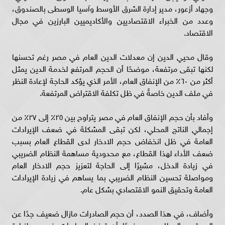
وجهاد أزعور، مدير إدارة الشرق الأوسط وآسيا الوسطى بالصندوق،
وعدد من الخبراء الاقتصاديين والأكاديميين البارزين في مجال
الاقتصاد.
وقال محيي الدين إن معدلات الدين العام في مصر رغم تحسنها
لكنها تبقى مرتفعة، موضحًا أن الحجم المرتفع لخدمة الدين يمثل
أكثر من ٦٠٪؜ من الإنفاق العام، الأمر الذي يؤكد الحاجة لإعادة النظر
في ملف الدين خاصةً في ظل تكلفة الاقتراض المرتفعة.
وأفاد بأن حجم الإنفاق العام في مصر يتراوح بين ٢٥٪؜ إلى ٢٧٪؜ من
إجمالي الناتج المحلي، لكن تبقى المشكلة في ضعف الإيرادات
العامة في ظل انخفاض حجم الادخار لدى القطاع العام بسبب
ضعف الأداء لهذا القطاع، مع محدودية مساهمة النظام الضريبي
في زيادة الدخل، مشيرًا إلى الحاجة لتعزيز حجم الادخار العام
ومواصلة تحسين النظام الضريبي بما يساهم في زيادة الإيرادات
العامة وتحقيق النمو الاقتصادي بشكل عام.
وأضاف، في هذا الصدد، أن حجم الصادرات مازال ضعيف جدًا عن
المستوى المطلوب، موضحًا أن تعزيز الصادرات ضروري لزيادة