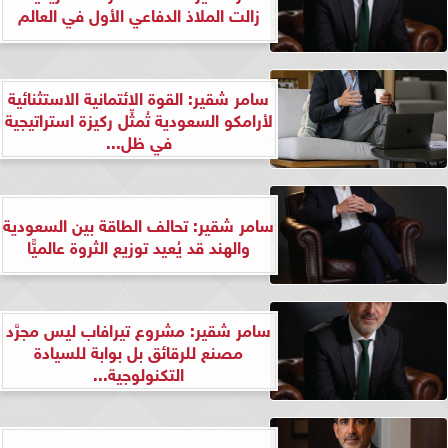
زالت الملاذ الدفاعي الأول في العالم
سامر شقير: القوة الائتمانية الاستثنائية
لأرامكو السعودية تُمثِّل ركيزة استراتيجية
في ظل...
سامر شقير: تحالف الطاقة بين السعودية
والهند قد يُعيد توزيع الثروة عالميًّا
سامر شقير: مشروع تيرافاب ليس مجرَّد
مصنع للرقائق بل بوابة للسيادة
التكنولوجية...