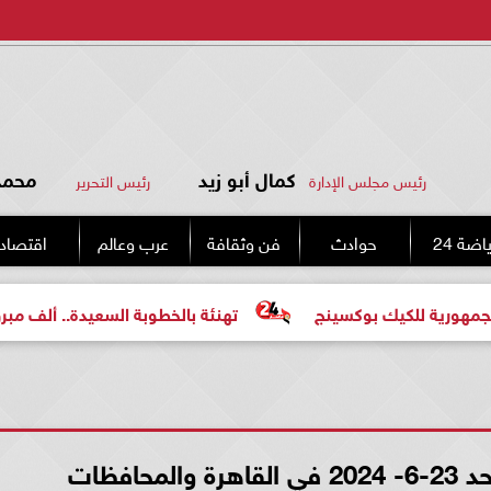
كمال أبو زيد
محمد 
رئيس مجلس الإدارة
رئيس التحرير
اضة 24
حوادث
فن وثقافة
عرب وعالم
اقتصاد
يك بوكسينج
تهنئة بالخطوبة السعيدة.. ألف مبروك للعروسين
حافظات