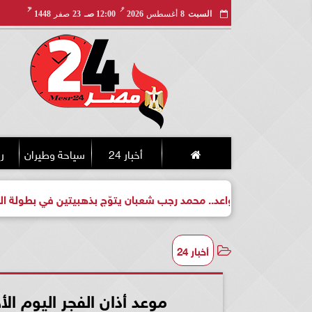
مـ
هـ
السبت
8
أغسطس
2026
12:00 صـ
23
صفر
1448
أخبار 24
سياحة وطيران
ري
طل واعد.. محمد رجب شعبان يتوّج بذهبيتين في بطولة الجمهورية للك
أخبار 24
موعد أذان الفجر اليوم الأحد 23-6- 2024 في القاهرة والم