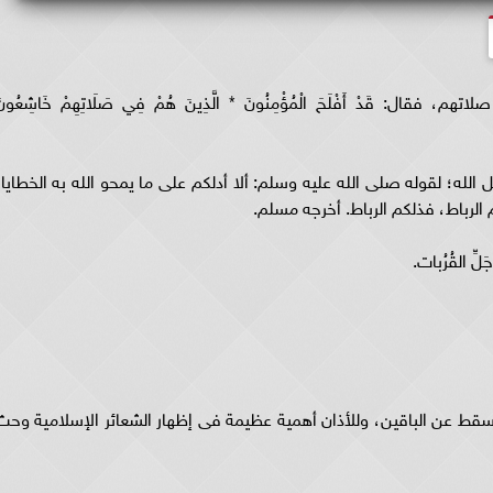
ال: قَدْ أَفْلَحَ الْمُؤْمِنُونَ * الَّذِينَ هُمْ فِي صَلَاتِهِمْ خَاشِعُونَ
الله؛ لقوله صلى الله عليه وسلم: ألا أدلكم على ما يمحو الله به الخطايا،
 الرباط، فذلكم الرباط. أخرجه مسلم.
 القُرُبات.
سقط عن الباقين، وللأذان أهمية عظيمة فى إظهار الشعائر الإسلامية وحث