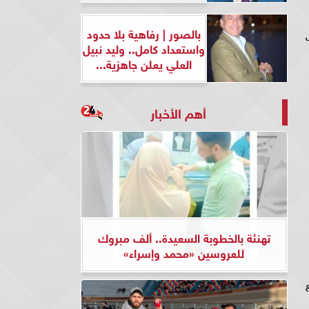
بالصور | رفاهية بلا حدود
واستعداد كامل.. وليد نبيل
العلي يعلن جاهزية...
أهم الأخبار
تهنئة بالخطوبة السعيدة.. ألف مبروك
للعروسين «محمد وإسراء»