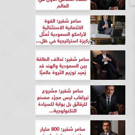
العالم
سامر شقير: القوة
الائتمانية الاستثنائية
لأرامكو السعودية تُمثِّل
ركيزة استراتيجية في ظل...
سامر شقير: تحالف الطاقة
بين السعودية والهند قد
يُعيد توزيع الثروة عالميًّا
سامر شقير: مشروع
تيرافاب ليس مجرَّد مصنع
للرقائق بل بوابة للسيادة
التكنولوجية...
سامر شقير: 800 مليار
دولار في ساعة واحدة..