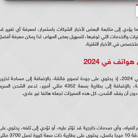
 يؤدي إلى متابعة البعض لأخبار الشركات باستمرار، لمعرفة أي تغيير قد
يات والخدمات التي توفرها، لتسهيل بعض المهام، لذا يمكن معرفة أفضل
يعد هاتف iPhone 15 Pro من أفضل هواتف في 2024، إذ يحتوي على جودة تصوير فائقة، بالإضافة إلى مساحة تخزي
كبيرة، يمكن أن تتحمل ملفات عديدة بجودة عالية، بالإضافة إلى بطارية بسعة 4352 مللي أمبير، تدعم الشحن السر
دون أن يفقد الشحن، كل هذه المميزات تجعله هاتفا غير عادي.
G بتصميم جيد مقاوم للمياه، وأي صدمات خارجية قد تؤثر عليه، أو تؤدي إلى تلفه، يحتوي عل
كاميرا خلفية بدقة 12+12 ميجا بكسل، وأمامية بدقة 10 ميجا بكسل، يحتوي على بطارية ذات سعة كبي