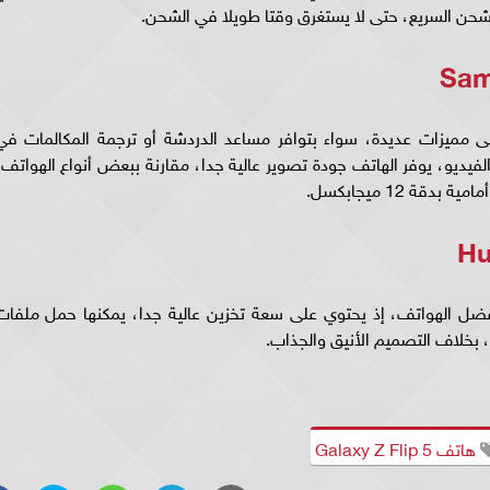
الشحن السريع، حتى لا يستغرق وقتا طويلا في الشحن.
Samsung Galaxy S يحتوي على مميزات عديدة، سواء بتوافر مساعد الدردشة أو ترجمة المكالمات ف
لفيديو، يوفر الهاتف جودة تصوير عالية جدا، مقارنة ببعض أنواع الهواتف،
قة 12 ميجابكسل.
Huawei Mate 6 واحد من أفضل الهواتف، إذ يحتوي على سعة تخزين عالية جدا، يمكنها حمل ملفا
، بخلاف التصميم الأنيق والجذاب.
هاتف Galaxy Z Flip 5