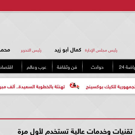
كمال أبو زيد
محمد 
رئيس مجلس الإدارة
رئيس التحرير
اضة 24
حوادث
فن وثقافة
عرب وعالم
اقتصاد
للكيك بوكسينج
تهنئة بالخطوبة السعيدة.. ألف مبروك للعرو