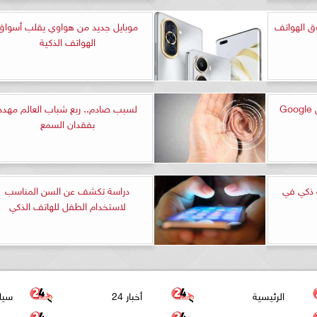
ق الهواتف
موبايل جديد من هواوي يقلب أسواق
الهواتف الذكية
كيفية حذف جميع صورك من Google
لسبب صادم.. ربع شباب العالم مهدد
بفقدان السمع
تف ذكي في
دراسة تكشف عن السن المناسب
لاستخدام الطفل للهاتف الذكي
الرئيسية
أخبار 24
سيا