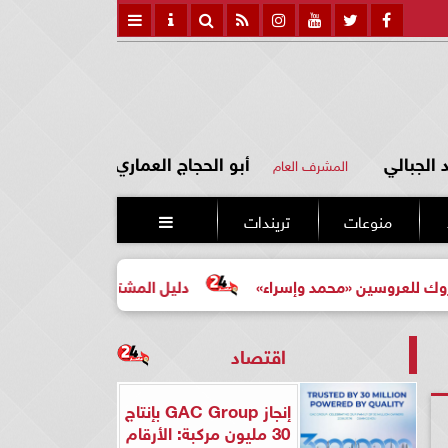
الجبالي
أبو الحجاج العماري
المشرف العام
منوعات
تريندات

سين «محمد وإسراء»
دليل المشتري لأول مرة لاختيار مشروع 
اقتصاد
إنجاز GAC Group بإنتاج
30 مليون مركبة: الأرقام