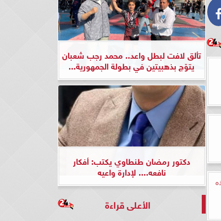
تألق لافت لبطل واعد.. محمد رجب شعبان
يتوّج بذهبيتين في بطولة الجمهورية...
دكتور رمضان طنطاوي يكتب: أفكار
نافعه.... لإدارة واعيه
ه
الأعلى قراءة