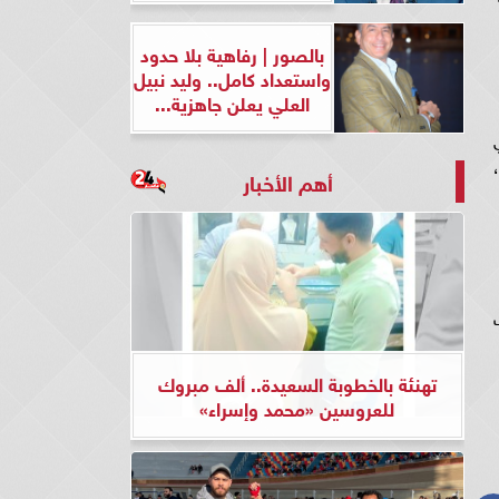
بالصور | رفاهية بلا حدود
واستعداد كامل.. وليد نبيل
العلي يعلن جاهزية...
ي
أهم الأخبار
ت
تهنئة بالخطوبة السعيدة.. ألف مبروك
للعروسين «محمد وإسراء»