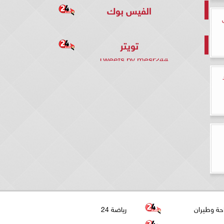
الفيس بوك
تويتر
Tweets by mesr244
حة وطيران
رياضة 24