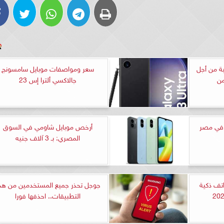
بة من أجل
سعر ومواصفات موبايل سامسونج
من
جالاكسي ألترا إس 23
ا في مصر
أرخص موبايل شاومي في السوق
المصري: بـ 3 آلاف جنيه
تف ذكية
جوجل تحذر جميع المستخدمين من هذ
التطبيقات.. احذفها فورا