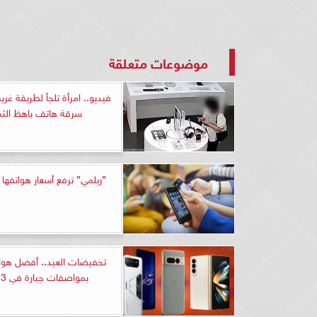
موضوعات متعلقة
فيديو.. امرأة تلجأ لطريقة غري
سرقة هاتف باهظ الث
”ريلمي” ترفع أسعار هواتفه
تخفيضات العيد.. أفضل هوا
بمواصفات جبارة في 2023