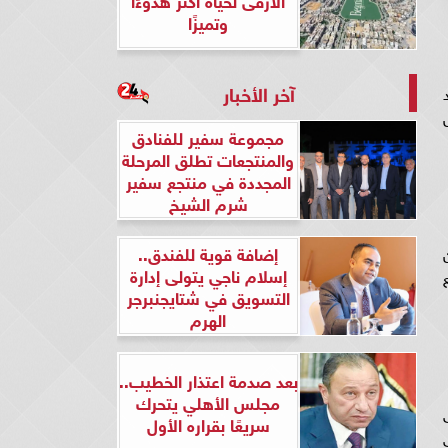
وتميزًا
آخر الأخبار
مجموعة سفير للفنادق
والمنتجعات تطلق المرحلة
المجددة في منتجع سفير
شرم الشيخ
إضافة قوية للفندق..
ن
إسلام ناجي يتولى إدارة
يع
التسويق في شتايجنبرجر
الهرم
بعد صدمة اعتذار الخطيب..
مجلس الأهلي يتحرك
ى
سريعًا بقراره الأول
رة تصل 3700 مللي