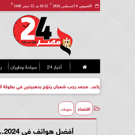
مـ
هـ
الخميس
6
أغسطس
2026
10:52 مـ
22
صفر
1448
أخبار 24
سياحة وطيران
ري
 لبطل واعد.. محمد رجب شعبان يتوّج بذهبيتين في بطولة الجمهورية 
اقتصاد
منوعات
أفضل هواتف في 2024.. تقنيات وخدمات عالية تستخدم لأول مرة