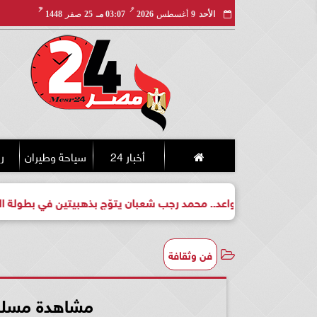
مـ
هـ
الأحد
9
أغسطس
2026
03:07 مـ
25
صفر
1448
أخبار 24
سياحة وطيران
ري
لبطل واعد.. محمد رجب شعبان يتوّج بذهبيتين في بطولة الجمهورية ل
فن وثقافة
مشاهدة مسلسل طي