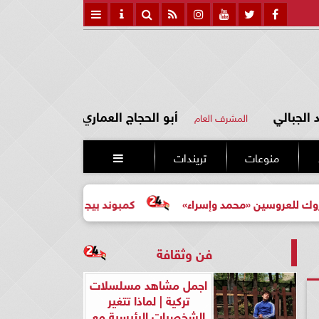
الجبالي
أبو الحجاج العماري
المشرف العام
منوعات
تريندات

ين «محمد وإسراء»
كمبوند بيجونيا: اختيارك الأرقى لحياة أكثر هد
فن وثقافة
اجمل مشاهد مسلسلات
تركية | لماذا تتغير
الشخصيات الرئيسية مع