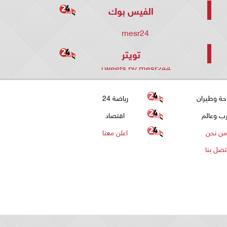
الفيس بوك
mesr24
تويتر
Tweets by mesr244
حة وطيران
رياضة 24
ب وعالم
اقتصاد
من نحن
اعلن معنا
تصل بنا