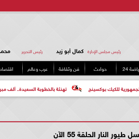
كمال أبو زيد
محمد 
رئيس مجلس الإدارة
رئيس التحرير
اضة 24
حوادث
فن وثقافة
عرب وعالم
اقتصاد
لكيك بوكسينج
تهنئة بالخطوبة السعيدة.. ألف مبروك للعروس
ور النار الحلقة 55 الآن