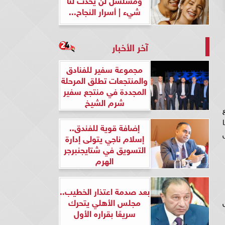
شيء | أسرار النجاح...
آخر الأخبار
مجموعة سفير للفنادق
والمنتجعات تطلق المرحلة
المجددة في منتجع سفير
شرم الشيخ
ع
ا
إضافة قوية للفندق..
س
إسلام ناجي يتولى إدارة
التسويق في شتايجنبرجر
الهرم
بعد صدمة اعتذار الخطيب..
مجلس الأهلي يتحرك
سريعًا بقراره الأول