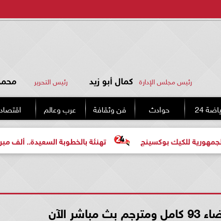
كمال أبو زيد
محمد 
رئيس مجلس الإدارة
رئيس التحرير
اضة 24
حوادث
فن وثقافة
عرب وعالم
اقتصاد
للكيك بوكسينج
تهنئة بالخطوبة السعيدة.. ألف مبروك للعرو
اشر الآن