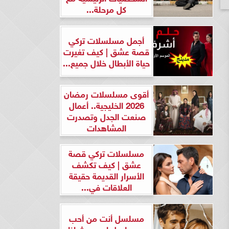
كل مرحلة...
أجمل مسلسلات تركي
قصة عشق | كيف تغيرت
حياة الأبطال خلال جميع...
أقوى مسلسلات رمضان
2026 الخليجية.. أعمال
صنعت الجدل وتصدرت
المشاهدات
مسلسلات تركي قصة
عشق | كيف تكشف
الأسرار القديمة حقيقة
العلاقات في...
مسلسل أنت من أحب
ومسلسل لن يحدث لنا