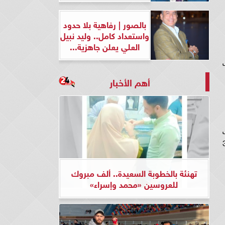
بالصور | رفاهية بلا حدود
واستعداد كامل.. وليد نبيل
العلي يعلن جاهزية...
أهم الأخبار
سلسل القضاء الجزء الثالث الحلقة 30
تهنئة بالخطوبة السعيدة.. ألف مبروك
للعروسين «محمد وإسراء»