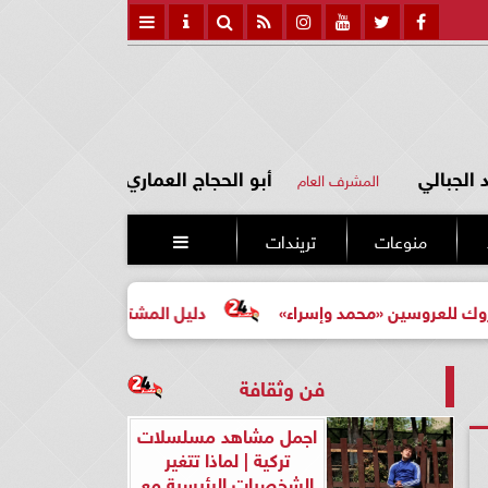
الجبالي
أبو الحجاج العماري
المشرف العام
منوعات
تريندات

سين «محمد وإسراء»
دليل المشتري لأول مرة لاختيار مشروع 
فن وثقافة
اجمل مشاهد مسلسلات
تركية | لماذا تتغير
الشخصيات الرئيسية مع