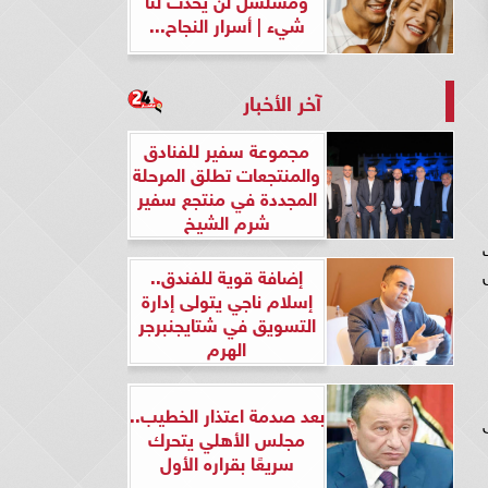
شيء | أسرار النجاح...
آخر الأخبار
مجموعة سفير للفنادق
والمنتجعات تطلق المرحلة
المجددة في منتجع سفير
شرم الشيخ
ت
ل
إضافة قوية للفندق..
إسلام ناجي يتولى إدارة
التسويق في شتايجنبرجر
الهرم
بعد صدمة اعتذار الخطيب..
ى
مجلس الأهلي يتحرك
سريعًا بقراره الأول