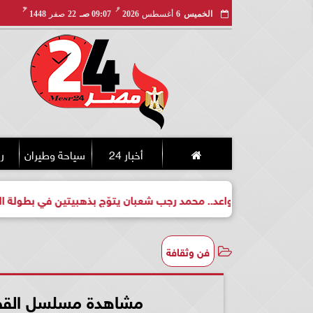
مـ
هـ
الخميس
6
أغسطس
2026
09:07 صـ
22
صفر
1448
أخبار 24
سياحة وطيران
ري
 لبطل واعد.. محمد رجب شعبان يتوّج بذهبيتين في بطولة الجمهورية 
فن وثقافة
مشاهدة مسلسل القضاء 93 كامل ومترجم بث مب